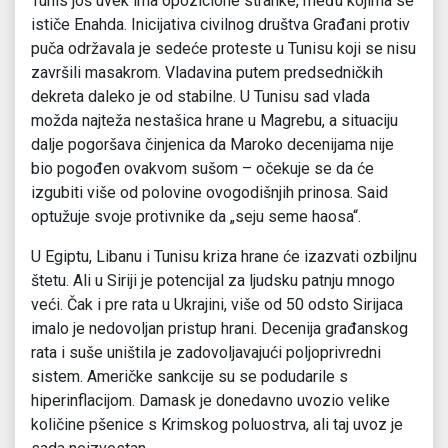
Tunis još uvek ima opozicione stranke, među kojima se
ističe Enahda. Inicijativa civilnog društva Građani protiv
puča održavala je sedeće proteste u Tunisu koji se nisu
završili masakrom. Vladavina putem predsedničkih
dekreta daleko je od stabilne. U Tunisu sad vlada
možda najteža nestašica hrane u Magrebu, a situaciju
dalje pogoršava činjenica da Maroko decenijama nije
bio pogođen ovakvom sušom – očekuje se da će
izgubiti više od polovine ovogodišnjih prinosa. Said
optužuje svoje protivnike da „seju seme haosa“.
U Egiptu, Libanu i Tunisu kriza hrane će izazvati ozbiljnu
štetu. Ali u Siriji je potencijal za ljudsku patnju mnogo
veći. Čak i pre rata u Ukrajini, više od 50 odsto Sirijaca
imalo je nedovoljan pristup hrani. Decenija građanskog
rata i suše uništila je zadovoljavajući poljoprivredni
sistem. Američke sankcije su se podudarile s
hiperinflacijom. Damask je donedavno uvozio velike
količine pšenice s Krimskog poluostrva, ali taj uvoz je