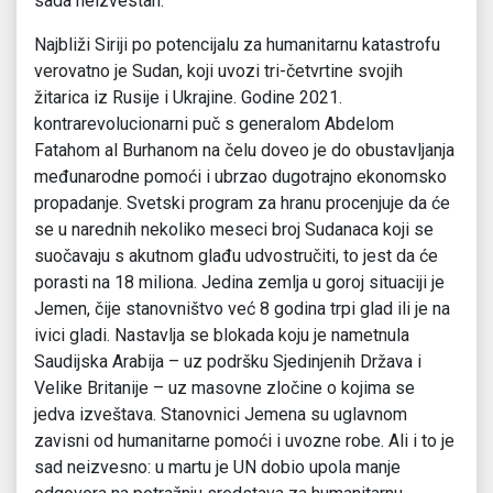
sada neizvestan.
Najbliži Siriji po potencijalu za humanitarnu katastrofu
verovatno je Sudan, koji uvozi tri-četvrtine svojih
žitarica iz Rusije i Ukrajine. Godine 2021.
kontrarevolucionarni puč s generalom Abdelom
Fatahom al Burhanom na čelu doveo je do obustavljanja
međunarodne pomoći i ubrzao dugotrajno ekonomsko
propadanje. Svetski program za hranu procenjuje da će
se u narednih nekoliko meseci broj Sudanaca koji se
suočavaju s akutnom glađu udvostručiti, to jest da će
porasti na 18 miliona. Jedina zemlja u goroj situaciji je
Jemen, čije stanovništvo već 8 godina trpi glad ili je na
ivici gladi. Nastavlja se blokada koju je nametnula
Saudijska Arabija – uz podršku Sjedinjenih Država i
Velike Britanije – uz masovne zločine o kojima se
jedva izveštava. Stanovnici Jemena su uglavnom
zavisni od humanitarne pomoći i uvozne robe. Ali i to je
sad neizvesno: u martu je UN dobio upola manje