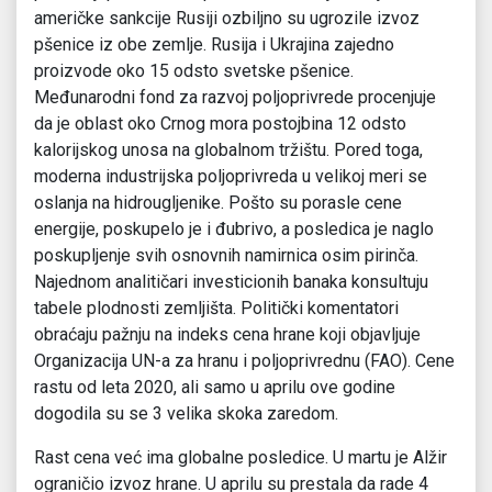
američke sankcije Rusiji ozbiljno su ugrozile izvoz
pšenice iz obe zemlje. Rusija i Ukrajina zajedno
proizvode oko 15 odsto svetske pšenice.
Međunarodni fond za razvoj poljoprivrede procenjuje
da je oblast oko Crnog mora postojbina 12 odsto
kalorijskog unosa na globalnom tržištu. Pored toga,
moderna industrijska poljoprivreda u velikoj meri se
oslanja na hidrougljenike. Pošto su porasle cene
energije, poskupelo je i đubrivo, a posledica je naglo
poskupljenje svih osnovnih namirnica osim pirinča.
Najednom analitičari investicionih banaka konsultuju
tabele plodnosti zemljišta. Politički komentatori
obraćaju pažnju na indeks cena hrane koji objavljuje
Organizacija UN-a za hranu i poljoprivrednu (FAO). Cene
rastu od leta 2020, ali samo u aprilu ove godine
dogodila su se 3 velika skoka zaredom.
Rast cena već ima globalne posledice. U martu je Alžir
ograničio izvoz hrane. U aprilu su prestala da rade 4