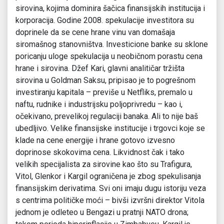
sirovina, kojima dominira šačica finansijskih institucija i
korporacija. Godine 2008. spekulacije investitora su
doprinele da se cene hrane vinu van domašaja
siromašnog stanovništva. Investicione banke su sklone
poricanju uloge spekulacija u neobičnom porastu cena
hrane i sirovina. Džef Kari, glavni analitičar tržišta
sirovina u Goldman Saksu, pripisao je to pogrešnom
investiranju kapitala – previše u Netfliks, premalo u
naftu, rudnike i industrijsku poljoprivredu – kao i,
očekivano, prevelikoj regulaciji banaka. Ali to nije baš
ubedljivo. Velike finansijske institucije i trgovci koje se
klade na cene energije i hrane gotovo izvesno
doprinose skokovima cena. Likvidnost čak i tako
velikih specijalista za sirovine kao što su Trafigura,
Vitol, Glenkor i Kargil ograničena je zbog spekulisanja
finansijskim derivatima. Svi oni imaju dugu istoriju veza
s centrima političke moći – bivši izvršni direktor Vitola
jednom je odleteo u Bengazi u pratnji NATO drona;