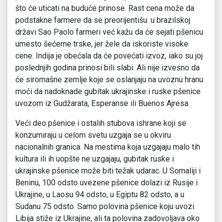
što će uticati na buduće prinose. Rast cena može da
podstakne farmere da se preorijentišu: u brazilskoj
državi Sao Paolo farmeri već kažu da će sejati pšenicu
umesto šećerne trske, jer žele da iskoriste visoke
cene. Indija je obećala da će povećati izvoz, iako su joj
poslednjih godina prinosi bili slabi. Ali nije izvesno da
će siromašne zemlje koje se oslanjaju na uvoznu hranu
moći da nadoknade gubitak ukrajinske i ruske pšenice
uvozom iz Gudžarata, Esperanse ili Buenos Ajresa.
Veći deo pšenice i ostalih stubova ishrane koji se
konzumiraju u celom svetu uzgaja se u okviru
nacionalnih granica. Na mestima koja uzgajaju malo tih
kultura ili ih uopšte ne uzgajaju, gubitak ruske i
ukrajinske pšenice može biti težak udarac. U Somaliji i
Beninu, 100 odsto uvezene pšenice dolazi iz Rusije i
Ukrajine, u Laosu 94 odsto, u Egiptu 82 odsto, a u
Sudanu 75 odsto. Samo polovina pšenice koju uvozi
Libija stiže iz Ukrajine, ali ta polovina zadovoljava oko