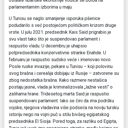
ostatke libanske ekonomije vodiće se borba na
parlamentarnim izborima u maju.
U Tunisu se naglo smanjenje isporuka pšenice
podudarilo s već postojećom političkom krizom druge
vrste. U julu 2021. predsednik Kais Said prigrabio je
svu vlast tako što je suspendovao parlament i
raspustio vladu. U decembru je uhapsio
potpredsednika konzervativne stranke Enahde. U
februaru je raspustio sudsko veće i imenovao novo.
Posle ruske invazije, pekare u Tunisu – koji polovinu
svog brašna i cerealija dobijaju iz Rusije – zatvorene su
zbog nedostatka brašna. Kako razmere nestašica
postaju jasne, vlada je kriminalizovala „lažne vesti“ o
zalihama hrane. Tridesetog marta Said je raspustio
suspendovani parlament. Iako se čini da ima podršku
vojske, njegova vladavina više podseća na noviju tursku
istoriju nego na vojni puč u stilu bivšeg egipatskog
predsednika El Sisija. Pored toga, za razliku od Egipta,