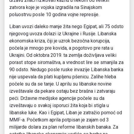
državu znači rizikovati kaznu u nekom od velikih
zatvora koje je vojska izgradila na Sinajskom
poluostrvu posle 10 godina vojne represije.
Liban uvozi daleko manje žita nego Egipat, ali 75 odsto
njegovog uvoza dolazi iz Ukrajine i Rusije. Libanska
ekonomska kriza, čiji je uzrok bezočna korupcija,
počela je mnogo pre kovida, a pogotovo pre rata u
Ukrajini. Od oktobra 2019. ta zemlja doživljava veliki
porast stope siromaštva, a vrednost lire se smanjila za
90 odsto. Nedugo posle ruske invazije Libanska banka
nije uspevala da plati kupljenu pšenicu. Zalihe hleba
počele su da se tanje. U aprilu su libanske novine
izveštavale da pekare ostaju bez brašna i zatvaraju
peći. Državne medijske agencije počele su da
izveštavaju o svakoj isporuci žita koja bi stigla u
libanske luke. Kao i Egipat, Liban je zatražio pomoć od
MMF-a. Početkom aprila potpisan je zajam od 3
milijarde dolara za plan reforme libanskih banaka. Za