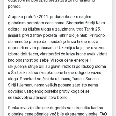
odgovora na potražnju sredstava za humanitarnu
pomoć.
Arapsko proleće 2011. podudarilo se s naglim
globalnim porastom cena hrane. Siromašni žitelji Kaira
odigrali su ključnu ulogu u zauzimanju trga Tahrir 25.
januara; prvi zahtev pokreta Tahrir bio je hleb. Prirodno
se nameće pitanje da li sadašnja kriza hrane može
doprineti novim pobunama. U zemlji u kojoj se u vreme
izbora deli šećer, vlastodršci će krizu hrane uvek videti
kao opasnost po sebe. Visoke cene energije i
isključenja struje bili su glavni razlozi političkog sloma
u Šri Lanki, ali su i visoke cene hrane odigrale važnu
ulogu. Ponekad se čini da u Libanu, Tunisu, Sudanu,
Siriji i Jemenu nema velikih pobuna zato što nema
dovoljno ustrojenog poretka protiv koga bi se
nezadovoljno stanovništvo borilo.
Ruska invazija Ukrajine dogodila se u trenutku kad su
globalne cene pšenice već bile ekstremno visoke. FAO