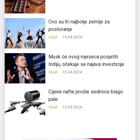
Ovo su tri najbolje zemlje za
poslovanje
Svijet
19.04.2024.
Musk će ovog mjeseca posjetiti
Indiju, očekuje se najava investicija
Svijet
16.04.2024.
Cijene nafte prošle sedmice blago
pale
Svijet
15.04.2024.