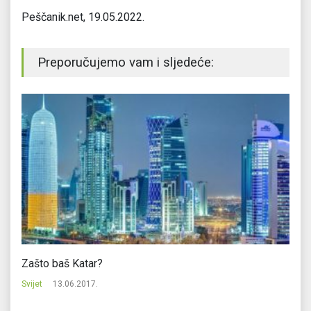
Peščanik.net, 19.05.2022.
Preporučujemo vam i sljedeće:
Zašto baš Katar?
Ki
Svijet
13.06.2017.
Svi