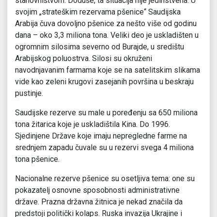
stanovništvom. Doduše, ta situacija nije jedinstvena. U
svojim „strateškim rezervama pšenice“ Saudijska
Arabija čuva dovoljno pšenice za nešto više od godinu
dana – oko 3,3 miliona tona. Veliki deo je uskladišten u
ogromnim silosima severno od Burajde, u središtu
Arabijskog poluostrva. Silosi su okruženi
navodnjavanim farmama koje se na satelitskim slikama
vide kao zeleni krugovi zasejanih površina u beskraju
pustinje.
Saudijske rezerve su male u poređenju sa 650 miliona
tona žitarica koje je uskladištila Kina. Do 1996.
Sjedinjene Države koje imaju nepregledne farme na
srednjem zapadu čuvale su u rezervi svega 4 miliona
tona pšenice.
Nacionalne rezerve pšenice su osetljiva tema: one su
pokazatelj osnovne sposobnosti administrativne
države. Prazna državna žitnica je nekad značila da
predstoji politički kolaps. Ruska invazija Ukrajine i