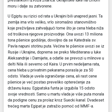
prestankom izvoza žitarica. Ukrajinske luke na Crnom
moru i dalje su zatvorene.
U Egiptu su rizici od rata u Ukrajini bili unapred jasni. Ta
zemlja ima vrlo veliko, vrlo siromašno stanovništvo
koje preživljava zahvaljujući tome što je cena hleba niža
od troškova njegove proizvodnje. Ona uvozi 13 miliona
tona pšenice godišnje, dovoljno da se Katedrala sv.
Pavla napuni stotinu puta. Većina te pšenice uvozi se iz
Rusije i Ukrajine, doprema se preko Mediterana u luke
Aleksandrije i Damijete, a odatle se prevozi u mlinove u
delti Nila ili severno od Kaira. U prvim nedeljama rata,
cena hleba u privatnim pekarama porasla je za 50
odsto. Vlada je uvela ograničenje cena, ali rast cene
pšenice je već postao preveliko opterećenje za
državnu kasu. Egipatska funta je izgubila 15 odsto
svoje vrednosti. Samo u martu vlada je više puta morala
da podigne cenu za prolaz kroz Suecki kanal. Dvadeset
trećeg marta Egipat je zatražio pomoć od MMF-a.