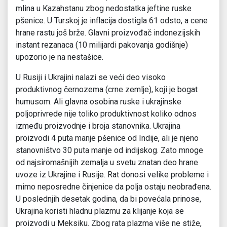
mlina u Kazahstanu zbog nedostatka jeftine ruske
pšenice. U Turskoj je inflacija dostigla 61 odsto, a cene
hrane rastu još brže. Glavni proizvođač indonezijskih
instant rezanaca (10 milijardi pakovanja godišnje)
upozorio je na nestašice.
U Rusiji i Ukrajini nalazi se veći deo visoko
produktivnog černozema (crne zemlje), koji je bogat
humusom. Ali glavna osobina ruske i ukrajinske
poljoprivrede nije toliko produktivnost koliko odnos
između proizvodnje i broja stanovnika. Ukrajina
proizvodi 4 puta manje pšenice od Indije, ali je njeno
stanovništvo 30 puta manje od indijskog. Zato mnoge
od najsiromašnijih zemalja u svetu znatan deo hrane
uvoze iz Ukrajine i Rusije. Rat donosi velike probleme i
mimo neposredne činjenice da polja ostaju neobrađena.
U poslednjih desetak godina, da bi povećala prinose,
Ukrajina koristi hladnu plazmu za klijanje koja se
proizvodi u Meksiku. Zbog rata plazma više ne stiže,