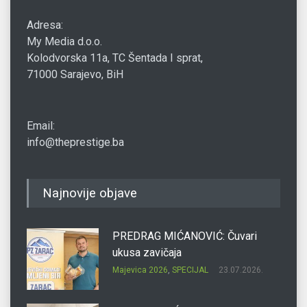
Adresa:
My Media d.o.o.
Kolodvorska 11a, TC Šentada I sprat,
71000 Sarajevo, BiH
Email:
info@theprestige.ba
Najnovije objave
PREDRAG MIĆANOVIĆ: Čuvari
ukusa zavičaja
Majevica 2026
,
SPECIJAL
23.07.2026.