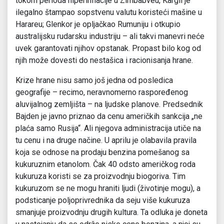
tokom perioda hiperinflacije u Zimbabveu, Kargil je
ilegalno štampao sopstvenu valutu koristeći mašine u
Harareu; Glenkor je opljačkao Rumuniju i otkupio
australijsku rudarsku industriju – ali takvi manevri neće
uvek garantovati njihov opstanak. Propast bilo kog od
njih može dovesti do nestašica i racionisanja hrane.
Krize hrane nisu samo još jedna od posledica
geografije – recimo, neravnomerno raspoređenog
aluvijalnog zemljišta – na ljudske planove. Predsednik
Bajden je javno priznao da cenu američkih sankcija „ne
plaća samo Rusija“. Ali njegova administracija utiče na
tu cenu i na druge načine. U aprilu je olabavila pravila
koja se odnose na prodaju benzina pomešanog sa
kukuruznim etanolom. Čak 40 odsto američkog roda
kukuruza koristi se za proizvodnju biogoriva. Tim
kukuruzom se ne mogu hraniti ljudi (životinje mogu), a
podsticanje poljoprivrednika da seju više kukuruza
smanjuje proizvodnju drugih kultura. Ta odluka je doneta