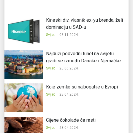
Kineski div, vlasnik ex-yu brenda, želi
dominaciju u SAD-u
Svijet
08.11.2024.
Najduži podvodni tunel na svijetu
gradi se između Danske i Njemačke
Svijet
25.06.2024.
Koje zemlje su najbogatije u Evropi
Svijet
23.04.2024.
Cijene čokolade će rasti
Svijet
23.04.2024.