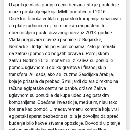
U aprilu je vlada podigla cenu benzina, što je poslednje
u nizu poskupljenja koja MMF podstiče od 2016.
Direktori fabrika velikih egipatskih kompanija smanjivali
su plate radnicima čiji su sindikati raspušteni ili
obesmišljeni posle državnog udara iz 2013. godine.
Vlada pregovara o uvozu pšenice iz Bugarske,
Nemačke i Indije, ali po višim cenama. Zato je morala
da zatraži pomoć od bogatih država u Persijskom
zalivu. Godine 2013, monarhije iz Zaliva su ponudile
pomoć, uglavnom u obliku grantova i finansijskih
transfera. Ali sada, ako se izuzme Saudijska Arabija,
koja je pristala da prebaci 5 milijardi dolara direktno na
račune egipatske centralne banke, države Zaliva
uglavnom su ponudile da kupe udeo u egipatskim
kompanijama. Obećane investicije, međutim, nisu tako
korisne kao pomoć. U međuvremenu, kontrola koju vrši
egipatski aparat bezbednosti bila je dovoljna da spreči
buđenje bilo kakve stvarne opozicije. Dovoditi u pitanje