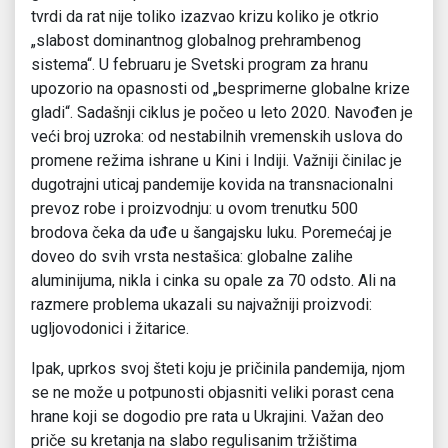
tvrdi da rat nije toliko izazvao krizu koliko je otkrio
„slabost dominantnog globalnog prehrambenog
sistema“. U februaru je Svetski program za hranu
upozorio na opasnosti od „besprimerne globalne krize
gladi“. Sadašnji ciklus je počeo u leto 2020. Navođen je
veći broj uzroka: od nestabilnih vremenskih uslova do
promene režima ishrane u Kini i Indiji. Važniji činilac je
dugotrajni uticaj pandemije kovida na transnacionalni
prevoz robe i proizvodnju: u ovom trenutku 500
brodova čeka da uđe u šangajsku luku. Poremećaj je
doveo do svih vrsta nestašica: globalne zalihe
aluminijuma, nikla i cinka su opale za 70 odsto. Ali na
razmere problema ukazali su najvažniji proizvodi:
ugljovodonici i žitarice.
Ipak, uprkos svoj šteti koju je pričinila pandemija, njom
se ne može u potpunosti objasniti veliki porast cena
hrane koji se dogodio pre rata u Ukrajini. Važan deo
priče su kretanja na slabo regulisanim tržištima