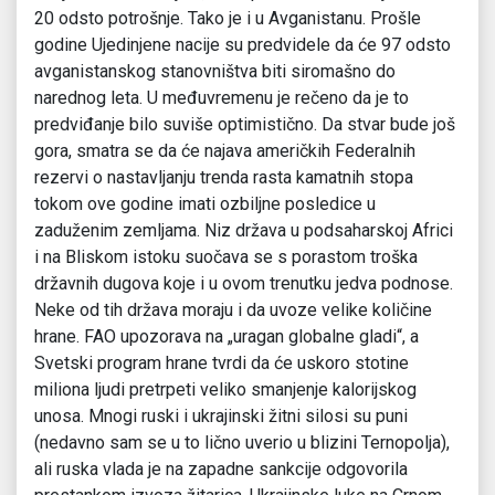
20 odsto potrošnje. Tako je i u Avganistanu. Prošle
godine Ujedinjene nacije su predvidele da će 97 odsto
avganistanskog stanovništva biti siromašno do
narednog leta. U međuvremenu je rečeno da je to
predviđanje bilo suviše optimistično. Da stvar bude još
gora, smatra se da će najava američkih Federalnih
rezervi o nastavljanju trenda rasta kamatnih stopa
tokom ove godine imati ozbiljne posledice u
zaduženim zemljama. Niz država u podsaharskoj Africi
i na Bliskom istoku suočava se s porastom troška
državnih dugova koje i u ovom trenutku jedva podnose.
Neke od tih država moraju i da uvoze velike količine
hrane. FAO upozorava na „uragan globalne gladi“, a
Svetski program hrane tvrdi da će uskoro stotine
miliona ljudi pretrpeti veliko smanjenje kalorijskog
unosa. Mnogi ruski i ukrajinski žitni silosi su puni
(nedavno sam se u to lično uverio u blizini Ternopolja),
ali ruska vlada je na zapadne sankcije odgovorila