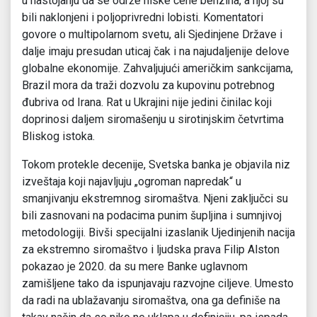
u nastojanju da se održe niske cene benzina, a njoj su
bili naklonjeni i poljoprivredni lobisti. Komentatori
govore o multipolarnom svetu, ali Sjedinjene Države i
dalje imaju presudan uticaj čak i na najudaljenije delove
globalne ekonomije. Zahvaljujući američkim sankcijama,
Brazil mora da traži dozvolu za kupovinu potrebnog
đubriva od Irana. Rat u Ukrajini nije jedini činilac koji
doprinosi daljem siromašenju u sirotinjskim četvrtima
Bliskog istoka.
Tokom protekle decenije, Svetska banka je objavila niz
izveštaja koji najavljuju „ogroman napredak“ u
smanjivanju ekstremnog siromaštva. Njeni zaključci su
bili zasnovani na podacima punim šupljina i sumnjivoj
metodologiji. Bivši specijalni izaslanik Ujedinjenih nacija
za ekstremno siromaštvo i ljudska prava Filip Alston
pokazao je 2020. da su mere Banke uglavnom
zamišljene tako da ispunjavaju razvojne ciljeve. Umesto
da radi na ublažavanju siromaštva, ona ga definiše na