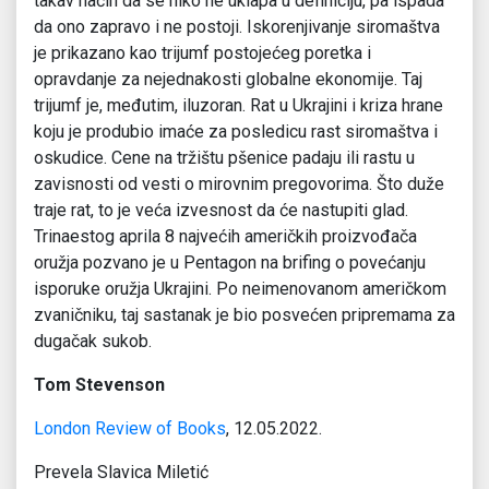
takav način da se niko ne uklapa u definiciju, pa ispada
da ono zapravo i ne postoji. Iskorenjivanje siromaštva
je prikazano kao trijumf postojećeg poretka i
opravdanje za nejednakosti globalne ekonomije. Taj
trijumf je, međutim, iluzoran. Rat u Ukrajini i kriza hrane
koju je produbio imaće za posledicu rast siromaštva i
oskudice. Cene na tržištu pšenice padaju ili rastu u
zavisnosti od vesti o mirovnim pregovorima. Što duže
traje rat, to je veća izvesnost da će nastupiti glad.
Trinaestog aprila 8 najvećih američkih proizvođača
oružja pozvano je u Pentagon na brifing o povećanju
isporuke oružja Ukrajini. Po neimenovanom američkom
zvaničniku, taj sastanak je bio posvećen pripremama za
dugačak sukob.
Tom Stevenson
London Review of Books
, 12.05.2022.
Prevela Slavica Miletić