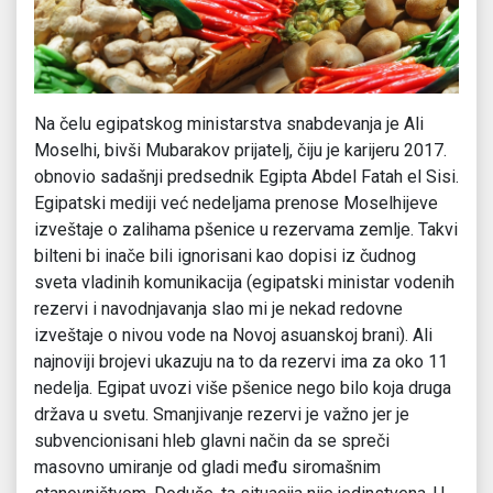
Na čelu egipatskog ministarstva snabdevanja je Ali
Moselhi, bivši Mubarakov prijatelj, čiju je karijeru 2017.
obnovio sadašnji predsednik Egipta Abdel Fatah el Sisi.
Egipatski mediji već nedeljama prenose Moselhijeve
izveštaje o zalihama pšenice u rezervama zemlje. Takvi
bilteni bi inače bili ignorisani kao dopisi iz čudnog
sveta vladinih komunikacija (egipatski ministar vodenih
rezervi i navodnjavanja slao mi je nekad redovne
izveštaje o nivou vode na Novoj asuanskoj brani). Ali
najnoviji brojevi ukazuju na to da rezervi ima za oko 11
nedelja. Egipat uvozi više pšenice nego bilo koja druga
država u svetu. Smanjivanje rezervi je važno jer je
subvencionisani hleb glavni način da se spreči
masovno umiranje od gladi među siromašnim