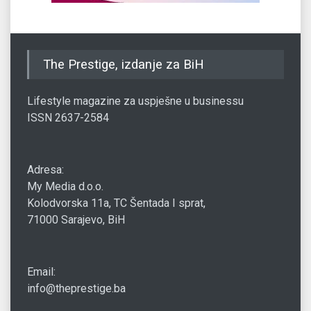
The Prestige, izdanje za BiH
Lifestyle magazine za uspješne u businessu
ISSN 2637-2584
Adresa:
My Media d.o.o.
Kolodvorska 11a, TC Šentada I sprat,
71000 Sarajevo, BiH
Email:
info@theprestige.ba