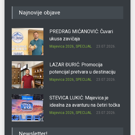
Najnovije objave
PREDRAG MIĆANOVIĆ: Čuvari
ukusa zavičaja
Majevica 2026
,
SPECIJAL
23.07.2026.
LAZAR ĐURIĆ: Promocija
potencijal pretvara u destinaciju
Majevica 2026
,
SPECIJAL
23.07.2026.
STEVICA LUKIĆ: Majevica je
idealna za avanturu na četiri točka
Majevica 2026
,
SPECIJAL
23.07.2026.
DRAGAN OSTOJIĆ: Moj karakter je
Newsletter!