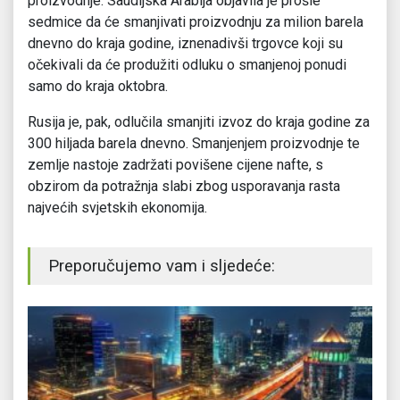
proizvodnje. Saudijska Arabija objavila je prošle
sedmice da će smanjivati proizvodnju za milion barela
dnevno do kraja godine, iznenadivši trgovce koji su
očekivali da će produžiti odluku o smanjenoj ponudi
samo do kraja oktobra.
Rusija je, pak, odlučila smanjiti izvoz do kraja godine za
300 hiljada barela dnevno. Smanjenjem proizvodnje te
zemlje nastoje zadržati povišene cijene nafte, s
obzirom da potražnja slabi zbog usporavanja rasta
najvećih svjetskih ekonomija.
Preporučujemo vam i sljedeće: