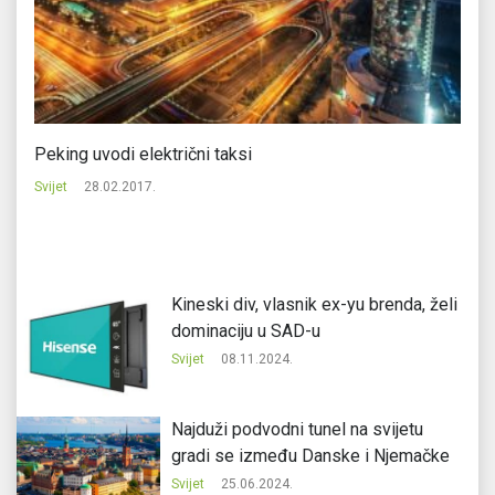
Peking uvodi električni taksi
Mo
Svijet
28.02.2017.
Svi
Kineski div, vlasnik ex-yu brenda, želi
dominaciju u SAD-u
Svijet
08.11.2024.
Najduži podvodni tunel na svijetu
gradi se između Danske i Njemačke
Svijet
25.06.2024.