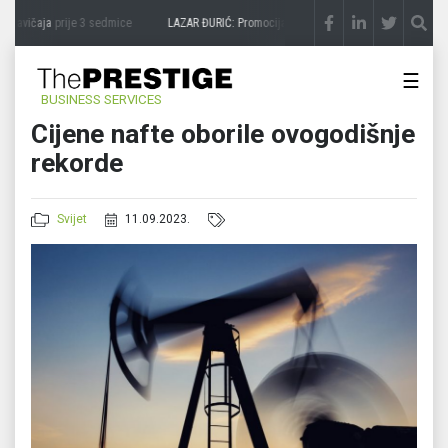
 zavičaja
prije 3 sedmice
LAZAR ĐURIĆ: Promocija potencijal pretvara u destinaciju
p
☰
BUSINESS SERVICES
Cijene nafte oborile ovogodišnje
rekorde
Svijet
11.09.2023.