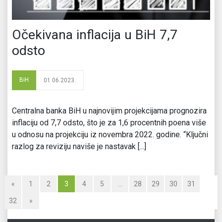
Očekivana inflacija u BiH 7,7
odsto
BiH
01.06.2023.
Centralna banka BiH u najnovijim projekcijama prognozira
inflaciju od 7,7 odsto, što je za 1,6 procentnih poena više
u odnosu na projekciju iz novembra 2022. godine. “Ključni
razlog za reviziju naviše je nastavak [...]
«
1
2
3
4
5
…
28
29
30
31
32
»