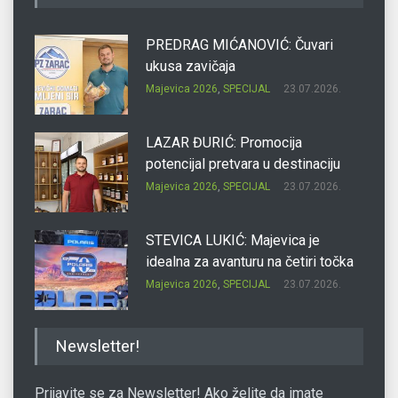
PREDRAG MIĆANOVIĆ: Čuvari
ukusa zavičaja
Majevica 2026
,
SPECIJAL
23.07.2026.
LAZAR ĐURIĆ: Promocija
potencijal pretvara u destinaciju
Majevica 2026
,
SPECIJAL
23.07.2026.
STEVICA LUKIĆ: Majevica je
idealna za avanturu na četiri točka
Majevica 2026
,
SPECIJAL
23.07.2026.
DRAGAN OSTOJIĆ: Moj karakter je
Newsletter!
iskovan na Majevici
Majevica 2026
,
SPECIJAL
23.07.2026.
Prijavite se za Newsletter! Ako želite da imate