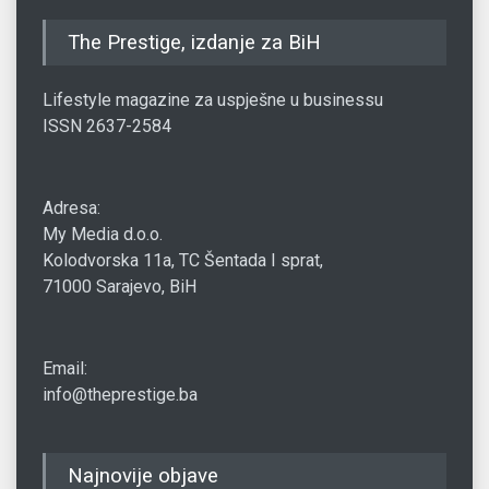
The Prestige, izdanje za BiH
Lifestyle magazine za uspješne u businessu
ISSN 2637-2584
Adresa:
My Media d.o.o.
Kolodvorska 11a, TC Šentada I sprat,
71000 Sarajevo, BiH
Email:
info@theprestige.ba
Najnovije objave