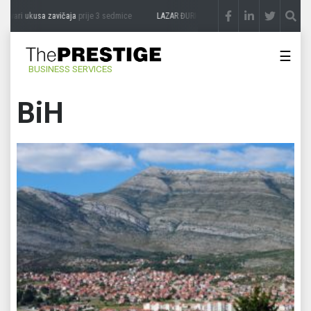
kusa zavičaja
prije 3 sedmice
LAZAR ĐURIĆ: Promocija potencijal pretvara u destina
☰
BUSINESS SERVICES
BiH