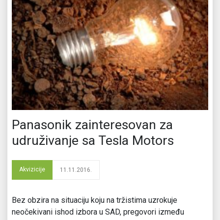
Panasonik zainteresovan za
udruživanje sa Tesla Motors
Akvizicije
11.11.2016.
Bez obzira na situaciju koju na tržistima uzrokuje
neočekivani ishod izbora u SAD, pregovori između