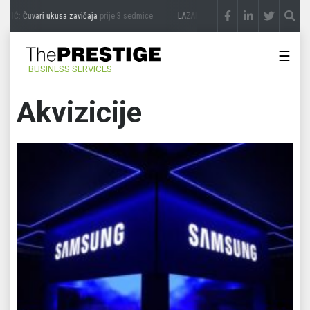
IĆ: Čuvari ukusa zavičaja
prije 3 sedmice
LAZAR ĐURIĆ: Promocija potencijal pretv
☰
BUSINESS SERVICES
Akvizicije