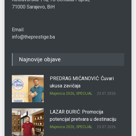
71000 Sarajevo, BiH
Email:
info@theprestige.ba
Najnovije objave
PREDRAG MIĆANOVIĆ: Čuvari
ukusa zavičaja
Majevica 2026
,
SPECIJAL
23.07.2026.
LAZAR ĐURIĆ: Promocija
potencijal pretvara u destinaciju
Majevica 2026
,
SPECIJAL
23.07.2026.