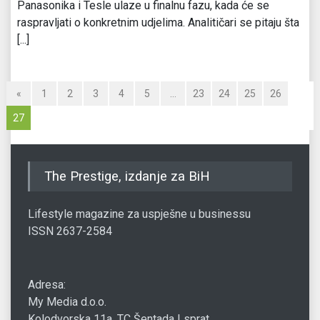
Panasonika i Tesle ulaze u finalnu fazu, kada će se
raspravljati o konkretnim udjelima. Analitičari se pitaju šta
[...]
«
1
2
3
4
5
…
23
24
25
26
27
The Prestige, izdanje za BiH
Lifestyle magazine za uspješne u businessu
ISSN 2637-2584
Adresa:
My Media d.o.o.
Kolodvorska 11a, TC Šentada I sprat,