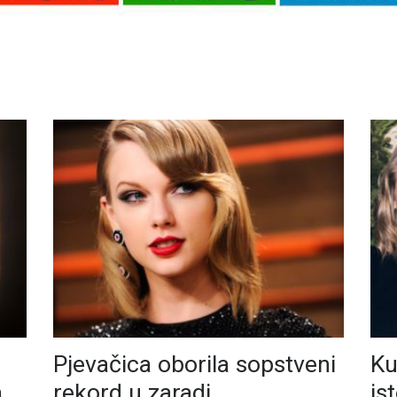
Pjevačica oborila sopstveni
Ku
a
rekord u zaradi
is