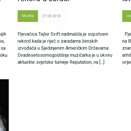
Muzika
Li
27.08.2018.
ijih
Pjevačica Tejlor Svift nadmašila je sopstveni
Pjev
se,
rekord kada je riječ o zaradama ženskih
na B
a sa
izvođača u Sjedinjenim Američkim Državama
znam
toku
Dvadesetosomogodišnja muzičarka je u okviru
arhi
aktuelne svjetske turneje Reputation, na [...]
orij