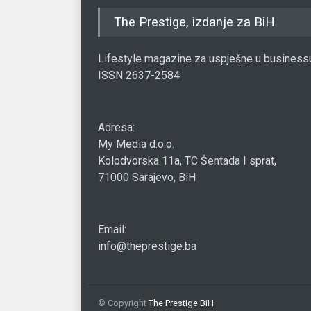
The Prestige, izdanje za BiH
Lifestyle magazine za uspješne u business
ISSN 2637-2584
Adresa:
My Media d.o.o.
Kolodvorska 11a, TC Šentada I sprat,
71000 Sarajevo, BiH
Email:
info@theprestige.ba
© Copyright
The Prestige BiH