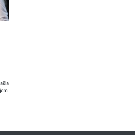
h
ašla
ojem