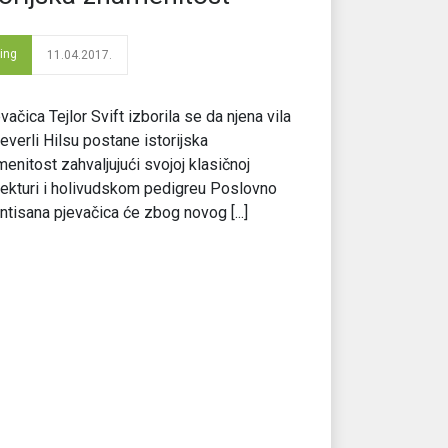
ving
11.04.2017.
ačica Tejlor Svift izborila se da njena vila
everli Hilsu postane istorijska
enitost zahvaljujući svojoj klasičnoj
tekturi i holivudskom pedigreu Poslovno
entisana pjevačica će zbog novog [...]