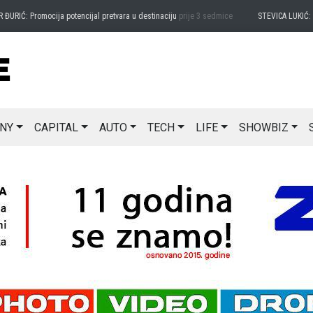
RIĆ: Promocija potencijal pretvara u destinaciju
prije 3 sedmice
STEVICA LUKIĆ: Maj
NY
CAPITAL
AUTO
TECH
LIFE
SHOWBIZ