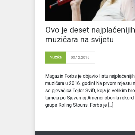
Ovo je deset najplaćeniji
muzičara na svijetu
Muzika
03.12.2016.
Magazin Forbs je objavio listu najplaćenijih
muzičara u 2016. godini Na prvom mjestu n
se pjevačica Tejlor Svift, koja je velikim br
turneja po Sjevernoj Americi oborila rekord
grupe Roling Stouns. Forbs je [...]