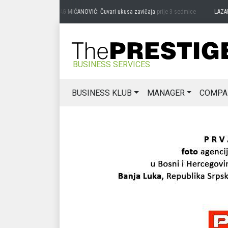
PREDRAG MIĆANOVIĆ: Čuvari ukusa zavičaja
prije 3 sedmice
LAZAR ĐU
BUSINESS SERVICES
BUSINESS KLUB
MANAGER
COMPA