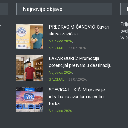
Najnovije objave
u
Pri
PREDRAG MIĆANOVIĆ: Čuvari
sva
ukusa zavičaja
Vaš
Majevica 2026
,
SPECIJAL
23.07.2026.
LAZAR ĐURIĆ: Promocija
potencijal pretvara u destinaciju
Majevica 2026
,
SPECIJAL
23.07.2026.
STEVICA LUKIĆ: Majevica je
idealna za avanturu na četiri
točka
Majevica 2026
,
SPECIJAL
23.07.2026.
DRAGAN OSTOJIĆ: Moj