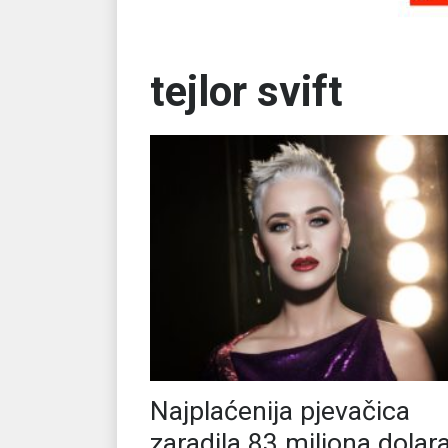
tejlor svift
Najplaćenija pjevačica
zaradila 83 miliona dolar