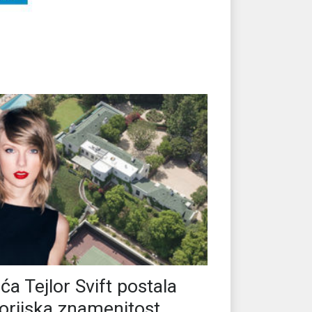
ća Tejlor Svift postala
torijska znamenitost