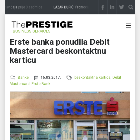
 zavičaja
prije 3 sedmice
LAZAR ĐURIĆ: Promocija potencijal pretvara u destinaciju
p
☰
BUSINESS SERVICES
Erste banka ponudila Debit
Mastercard beskontaktnu
karticu
Banke
16.03.2017.
beskontaktna kartica
,
Debit
Mastercard
,
Erste Bank