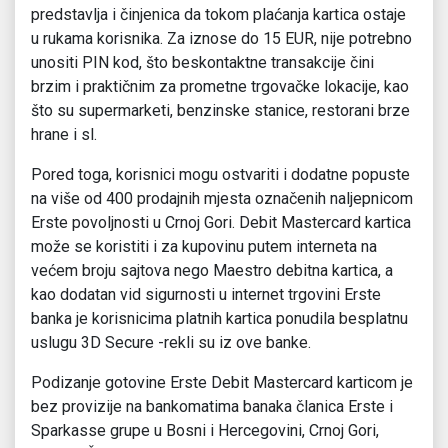
predstavlja i činjenica da tokom plaćanja kartica ostaje
u rukama korisnika. Za iznose do 15 EUR, nije potrebno
unositi PIN kod, što beskontaktne transakcije čini
brzim i praktičnim za prometne trgovačke lokacije, kao
što su supermarketi, benzinske stanice, restorani brze
hrane i sl.
Pored toga, korisnici mogu ostvariti i dodatne popuste
na više od 400 prodajnih mjesta označenih naljepnicom
Erste povoljnosti u Crnoj Gori. Debit Mastercard kartica
može se koristiti i za kupovinu putem interneta na
većem broju sajtova nego Maestro debitna kartica, a
kao dodatan vid sigurnosti u internet trgovini Erste
banka je korisnicima platnih kartica ponudila besplatnu
uslugu 3D Secure -rekli su iz ove banke.
Podizanje gotovine Erste Debit Mastercard karticom je
bez provizije na bankomatima banaka članica Erste i
Sparkasse grupe u Bosni i Hercegovini, Crnoj Gori,