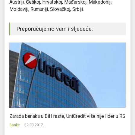
Austriji, Češkoj, Hrvatskoj, Mađarskoj, Makedoniji,
Moldaviji, Rumuniji, Slovačkoj, Srbiji.
Preporučujemo vam i sljedeće:
Zarada banaka u BiH raste, UniCredit više nije lider u RS
G
Banke
02.03.2017.
Ba