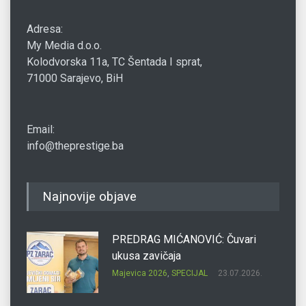
Adresa:
My Media d.o.o.
Kolodvorska 11a, TC Šentada I sprat,
71000 Sarajevo, BiH
Email:
info@theprestige.ba
Najnovije objave
PREDRAG MIĆANOVIĆ: Čuvari
ukusa zavičaja
Majevica 2026
,
SPECIJAL
23.07.2026.