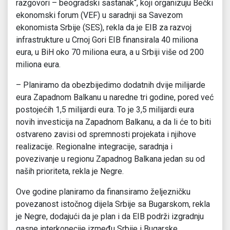
razgovori – beogradski sastanak“, koji organizuju Bečki
ekonomski forum (VEF) u saradnji sa Savezom
ekonomista Srbije (SES), rekla da je EIB za razvoj
infrastrukture u Crnoj Gori EIB finansirala 40 miliona
eura, u BiH oko 70 miliona eura, a u Srbiji više od 200
miliona eura.
– Planiramo da obezbijedimo dodatnih dvije milijarde
eura Zapadnom Balkanu u naredne tri godine, pored već
postojećih 1,5 milijardi eura. To je 3,5 milijardi eura
novih investicija na Zapadnom Balkanu, a da li će to biti
ostvareno zavisi od spremnosti projekata i njihove
realizacije. Regionalne integracije, saradnja i
povezivanje u regionu Zapadnog Balkana jedan su od
naših prioriteta, rekla je Negre.
Ove godine planiramo da finansiramo željezničku
povezanost istočnog dijela Srbije sa Bugarskom, rekla
je Negre, dodajući da je plan i da EIB podrži izgradnju
gasne interkonecije između Srbije i Bugarske.