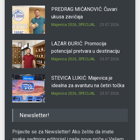
PREDRAG MIĆANOVIĆ: Čuvari
ukusa zavičaja
Majevica 2026
,
SPECIJAL
23.07.2026.
LAZAR ĐURIĆ: Promocija
potencijal pretvara u destinaciju
Majevica 2026
,
SPECIJAL
23.07.2026.
STEVICA LUKIĆ: Majevica je
idealna za avanturu na četiri točka
Majevica 2026
,
SPECIJAL
23.07.2026.
DRAGAN OSTOJIĆ: Moj karakter je
Newsletter!
iskovan na Majevici
Majevica 2026
,
SPECIJAL
23.07.2026.
Prijavite se za Newsletter! Ako želite da imate
svake sedmice editorijal i naše nove priče u Vašem