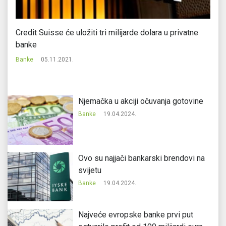
Credit Suisse će uložiti tri milijarde dolara u privatne
Do
banke
Ba
Banke
05.11.2021.
Njemačka u akciji očuvanja gotovine
Banke
19.04.2024.
Ovo su najjači bankarski brendovi na
svijetu
Banke
19.04.2024.
Najveće evropske banke prvi put