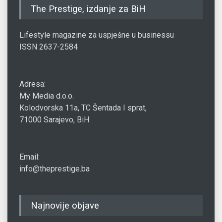
The Prestige, izdanje za BiH
Lifestyle magazine za uspješne u businessu
ISSN 2637-2584
Adresa:
My Media d.o.o.
Kolodvorska 11a, TC Šentada I sprat,
71000 Sarajevo, BiH
Email:
info@theprestige.ba
Najnovije objave