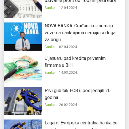
ostvarile profit od 100 milijardi eura
Banke
12.04.2024.
NOVA BANKA: Građani koji nemaju
veze sa sankcijama nemaju razloga
za brigu
Banke
02.04.2024.
U januaru pad kredita privatnim
firmama u BiH
Banke
14.03.2024.
Prvi gubitak ECB u posljednjih 20
godina
Banke
26.02.2024.
Lagard: Evropska centralna banka će