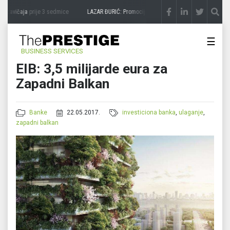
 zavičaja
prije 3 sedmice
LAZAR ĐURIĆ: Promocija potencijal pretvara u destinaciju
p
☰
BUSINESS SERVICES
EIB: 3,5 milijarde eura za
Zapadni Balkan
Banke
22.05.2017.
investiciona banka
,
ulaganje
,
zapadni balkan