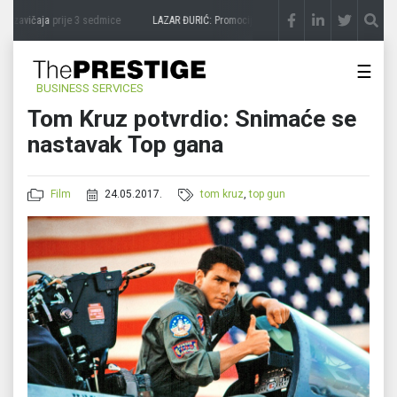
 zavičaja
prije 3 sedmice
LAZAR ĐURIĆ: Promocija potencijal pretvara u destinaciju
☰
BUSINESS SERVICES
Tom Kruz potvrdio: Snimaće se
nastavak Top gana
Film
24.05.2017.
tom kruz
,
top gun