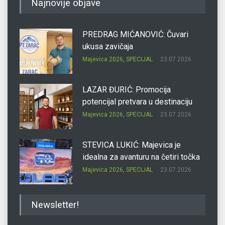
Najnovije objave
PREDRAG MIĆANOVIĆ: Čuvari
ukusa zavičaja
Majevica 2026
,
SPECIJAL
23.07.2026.
LAZAR ĐURIĆ: Promocija
potencijal pretvara u destinaciju
Majevica 2026
,
SPECIJAL
23.07.2026.
STEVICA LUKIĆ: Majevica je
idealna za avanturu na četiri točka
Majevica 2026
,
SPECIJAL
23.07.2026.
DRAGAN OSTOJIĆ: Moj karakter je
Newsletter!
iskovan na Majevici