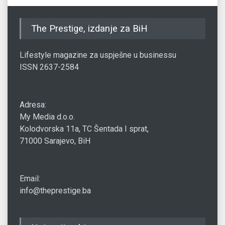
The Prestige, izdanje za BiH
Lifestyle magazine za uspješne u businessu
ISSN 2637-2584
Adresa:
My Media d.o.o.
Kolodvorska 11a, TC Šentada I sprat,
71000 Sarajevo, BiH
Email:
info@theprestige.ba