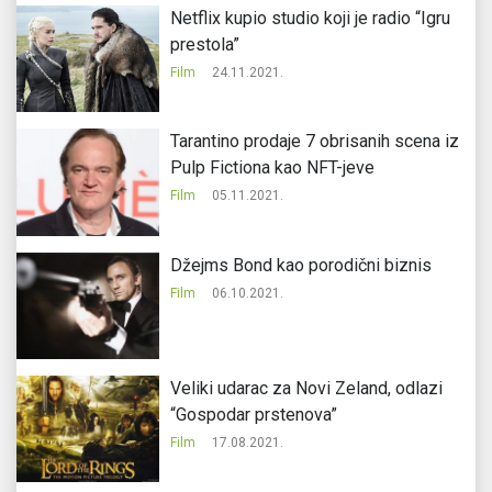
Netflix kupio studio koji je radio “Igru
prestola”
Film
24.11.2021.
Tarantino prodaje 7 obrisanih scena iz
Pulp Fictiona kao NFT-jeve
Film
05.11.2021.
Džejms Bond kao porodični biznis
Film
06.10.2021.
Veliki udarac za Novi Zeland, odlazi
“Gospodar prstenova”
Film
17.08.2021.