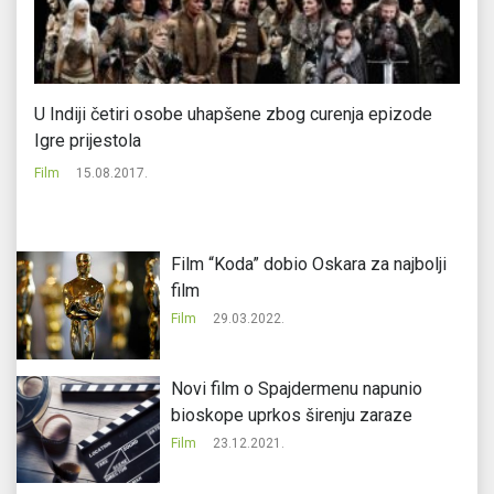
U Indiji četiri osobe uhapšene zbog curenja epizode
Da
Igre prijestola
Ti
Film
15.08.2017.
Fi
Film “Koda” dobio Oskara za najbolji
film
Film
29.03.2022.
Novi film o Spajdermenu napunio
bioskope uprkos širenju zaraze
Film
23.12.2021.