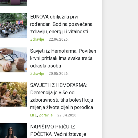
EUNOVA obilježila prvi
rođendan: Godina posvećena
zdravlju, energiji i vitalnosti
Zdravlje
22.06.2026.
Savjeti iz Hemofarma: Povišen
krvni pritisak ima svaka treća
odrasla osoba
Zdravlje
20.05.2026.
SAVJETI IZ HEMOFARMA:
Demencija je više od
zaboravnosti, tiha bolest koja
mijenja živote cijelih porodica
LIFE
,
Zdravlje
29.04.2026.
NAPIŠIMO PRIČU IZ
POČETKA: Većini žrtava je