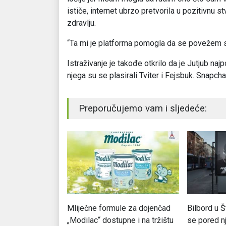
ističe, internet ubrzo pretvorila u pozitivnu 
zdravlju.
“Ta mi je platforma pomogla da se povežem s 
Istraživanje je takođe otkrilo da je Jutjub naj
njega su se plasirali Tviter i Fejsbuk. Snapchat
Preporučujemo vam i sljedeće:
ao lijek za
Mliječne formule za dojenčad
Bilbord u 
oblike raka
„Modilac“ dostupne i na tržištu
se pored n