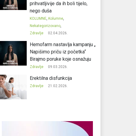
prihvatljivije da ih boli tijelo,
nego duša
KOLUMNE
,
Kolumne
,
Nekategorizovano
,
Zdravlje
02.04.2026.
Hemofarm nastavlja kampanju „
Napišimo priču iz početka“
Birajmo poruke koje osnažuju
Zdravlje
09.03.2026.
Erektilna disfunkcija
Zdravlje
21.02.2026.