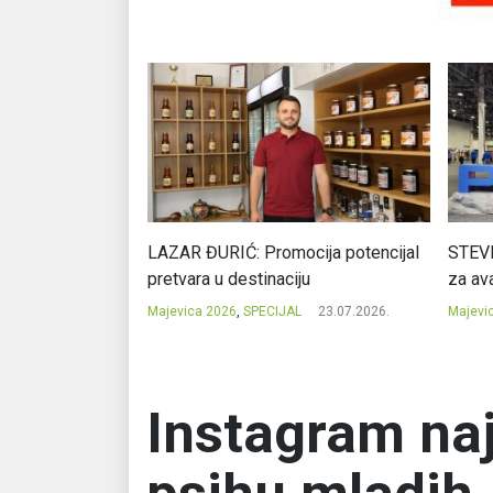
Ć: Čuvari ukusa
LAZAR ĐURIĆ: Promocija potencijal
STEVI
pretvara u destinaciju
za ava
23.07.2026.
Majevica 2026
,
SPECIJAL
23.07.2026.
Majevi
Instagram naj