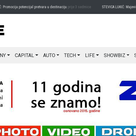
ocija potencijal pretvara u destinaciju
prije 3 sedmice
STEVICA LUKIĆ: Majevica je 
NY
CAPITAL
AUTO
TECH
LIFE
SHOWBIZ