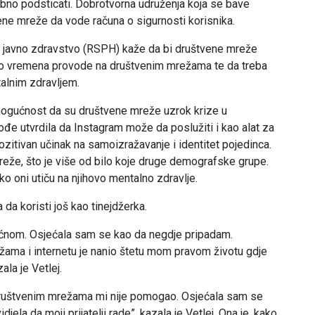
bno podsticati. Dobrotvorna udruženja koja se bave
ene mreže da vode računa o sigurnosti korisnika.
za javno zdravstvo (RSPH) kaže da bi društvene mreže
uno vremena provode na društvenim mrežama te da treba
talnim zdravljem.
mogućnost da su društvene mreže uzrok krize u
kođe utvrdila da Instagram može da poslužiti i kao alat za
zitivan učinak na samoizražavanje i identitet pojedinca.
reže, što je više od bilo koje druge demografske grupe.
ko oni utiču na njihovo mentalno zdravlje.
 da koristi još kao tinejdžerka.
ećnom. Osjećala sam se kao da negdje pripadam.
žama i internetu je nanio štetu mom pravom životu gdje
ala je Vetlej.
 društvenim mrežama mi nije pomogao. Osjećala sam se
jela da moji prijatelji rade”, kazala je Vetlej. Ona je, kako