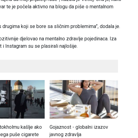
stvar te je počela aktivno na blogu da piše o mentalnom
drugima koji se bore sa sličnim problemima”, dodala je.
pozitivnije djelovao na mentalno zdravlje pojedinaca. Iza
 i Instagram su se plasirali najlošije.
Štokholmu kašlje ako
Gojaznost - globalni izazov
Osteop
jega puše cigarete
javnog zdravlja
nevidlj