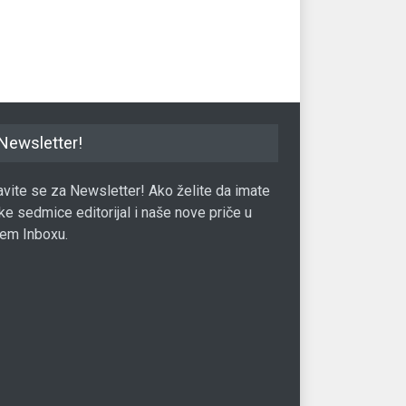
dostupnost
24.10.2025.
Zdr
Zdravlje
04.01.2024.
Newsletter!
javite se za Newsletter! Ako želite da imate
ke sedmice editorijal i naše nove priče u
em Inboxu.