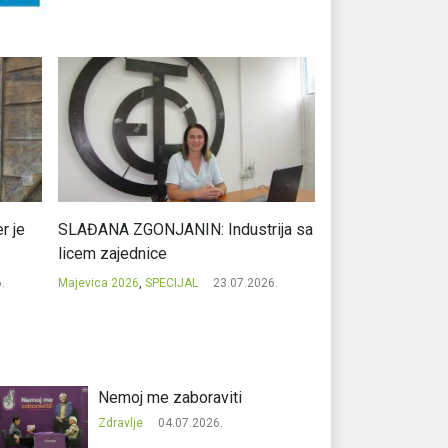
r je
SLAĐANA ZGONJANIN: Industrija sa
NIKOLA GAVRIĆ: L
licem zajednice
regionalni uspje
.
Majevica 2026
,
SPECIJAL
23.07.2026.
Majevica 2026
,
SPEC
Nemoj me zaboraviti
Zdravlje
04.07.2026.