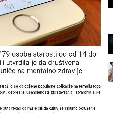
479 osoba starosti od od 14 do
ji utvrdila je da društvena
utiče na mentalno zdravlje
u tražilo se da ocijene popularne aplikacije na temelju toga
ti, depresije, usamljenosti, zlostavljanja i stvaranja slike
je puta rekao da mu je cilj da kultiviše sigurno okruženje