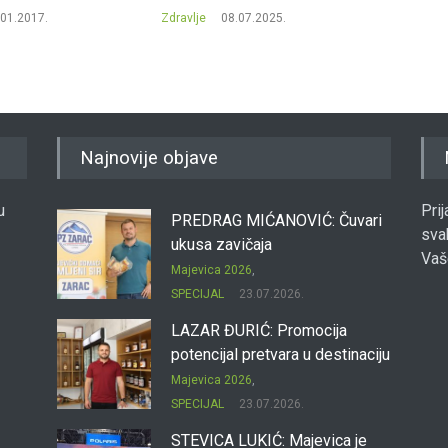
.01.2017.
Zdravlje
08.07.2025.
Zdravlje
Najnovije objave
u
Pri
PREDRAG MIĆANOVIĆ: Čuvari
sva
ukusa zavičaja
Vaš
Majevica 2026
,
SPECIJAL
23.07.2026.
LAZAR ĐURIĆ: Promocija
potencijal pretvara u destinaciju
Majevica 2026
,
SPECIJAL
23.07.2026.
STEVICA LUKIĆ: Majevica je