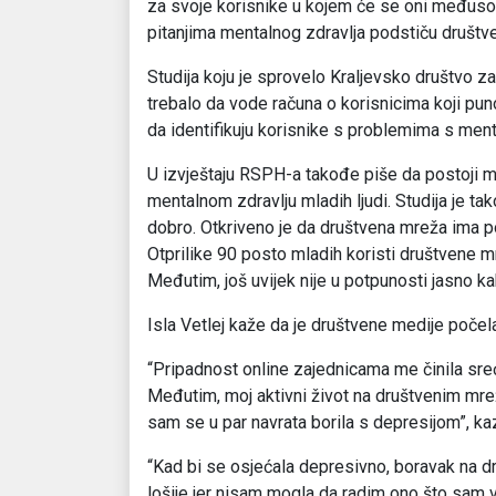
za svoje korisnike u kojem će se oni međuso
pitanjima mentalnog zdravlja podstiču društv
Studija koju je sprovelo Kraljevsko društvo 
trebalo da vode računa o korisnicima koji p
da identifikuju korisnike s problemima s men
U izvještaju RSPH-a takođe piše da postoji 
mentalnom zdravlju mladih ljudi. Studija je ta
dobro. Otkriveno je da društvena mreža ima po
Otprilike 90 posto mladih koristi društvene m
Međutim, još uvijek nije u potpunosti jasno ka
Isla Vetlej kaže da je društvene medije počela
“Pripadnost online zajednicama me činila sr
Međutim, moj aktivni život na društvenim mre
sam se u par navrata borila s depresijom”, kaz
“Kad bi se osjećala depresivno, boravak na
lošije jer nisam mogla da radim ono što sam vid