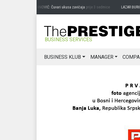
PREDRAG MIĆANOVIĆ: Čuvari ukusa zavičaja
prije 3 sedmice
LAZAR ĐURIĆ: Prom
BUSINESS SERVICES
BUSINESS KLUB
MANAGER
COMPA