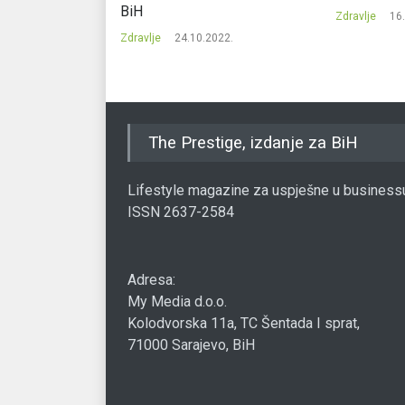
BiH
017.
Zdravlje
16
Zdravlje
24.10.2022.
The Prestige, izdanje za BiH
Lifestyle magazine za uspješne u business
ISSN 2637-2584
Adresa:
My Media d.o.o.
Kolodvorska 11a, TC Šentada I sprat,
71000 Sarajevo, BiH