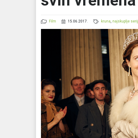
svih vremena
Film
15.06.2017.
kruna
,
najskuplje seri