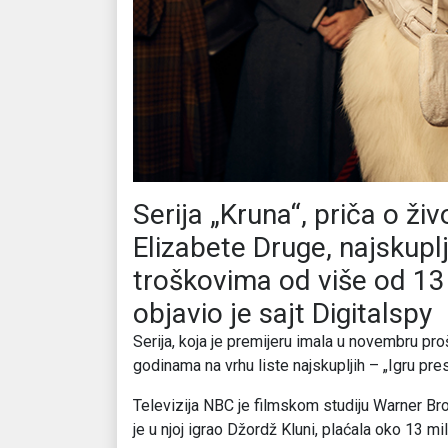
Serija „Kruna“, priča o živ
Elizabete Druge, najskuplj
troškovima od više od 13 
objavio je sajt Digitalspy
Serija, koja je premijeru imala u novembru pro
godinama na vrhu liste najskupljih – „Igru prest
Televizija NBC je filmskom studiju Warner Bro
je u njoj igrao Džordž Kluni, plaćala oko 13 mi