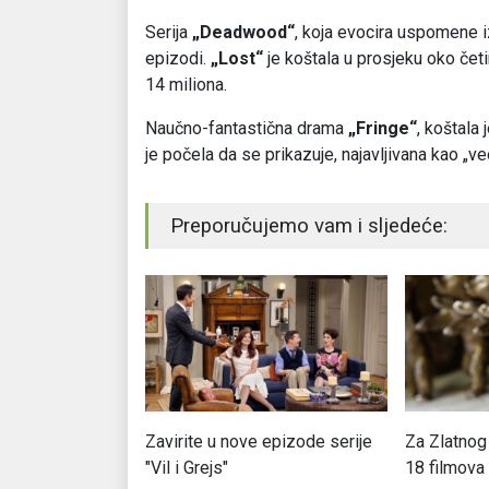
Serija
„Deadwood“
, koja evocira uspomene i
epizodi.
„Lost“
je koštala u prosjeku oko četi
14 miliona.
Naučno-fantastična drama
„Fringe“
, koštala 
je počela da se prikazuje, najavljivana kao „v
Preporučujemo vam i sljedeće:
 film o ratu u
Zavirite u nove epizode serije
Za Zlatnog
ovini
"Vil i Grejs"
18 filmova