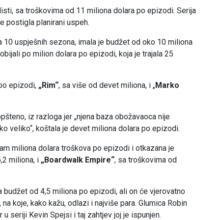
 listi, sa troškovima od 11 miliona dolara po epizodi. Serija
e postigla planirani uspeh.
ala 10 uspješnih sezona, imala je budžet od oko 10 miliona
obijali po milion dolara po epizodi, koja je trajala 25
 po epizodi,
„Rim“
, sa više od devet miliona, i „
Marko
aopšteno, iz razloga jer „njena baza obožavaoca nije
o veliko“, koštala je devet miliona dolara po epizodi.
dam miliona dolara troškova po epizodi i otkazana je
,2 miliona, i
„Boardwalk Empire“
, sa troškovima od
 budžet od 4,5 miliona po epizodi, ali on će vjerovatno
 na koje, kako kažu, odlazi i najviše para. Glumica Robin
u seriji Kevin Spejsi i taj zahtjev joj je ispunjen.