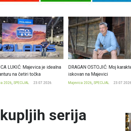
CA LUKIĆ: Majevica je idealna
DRAGAN OSTOJIĆ: Moj karakte
nturu na četiri točka
iskovan na Majevici
ca 2026
,
SPECIJAL
23.07.2026.
Majevica 2026
,
SPECIJAL
23.07.2026
kupljih serija