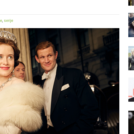
je
,
serije