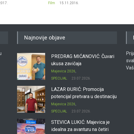
2017.
Film
15.11.2016.
Film
1
Najnovije objave
u
Pri
PREDRAG MIĆANOVIĆ: Čuvari
sva
ukusa zavičaja
Vaš
Majevica 2026
,
SPECIJAL
23.07.2026.
LAZAR ĐURIĆ: Promocija
potencijal pretvara u destinaciju
Majevica 2026
,
SPECIJAL
23.07.2026.
STEVICA LUKIĆ: Majevica je
idealna za avanturu na četiri