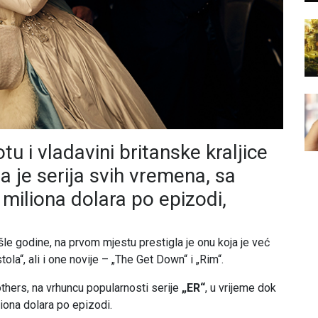
otu i vladavini britanske kraljice
a je serija svih vremena, sa
miliona dolara po epizodi,
šle godine, na prvom mjestu prestigla je onu koja je već
ola“, ali i one novije – „The Get Down“ i „Rim“.
thers, na vrhuncu popularnosti serije
„ER“
, u vrijeme dok
liona dolara po epizodi.