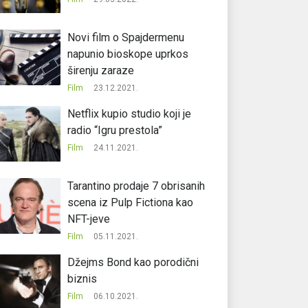
Novi film o Spajdermenu
napunio bioskope uprkos
širenju zaraze
Film
23.12.2021.
Netflix kupio studio koji je
radio “Igru prestola”
Film
24.11.2021.
Tarantino prodaje 7 obrisanih
scena iz Pulp Fictiona kao
NFT-jeve
Film
05.11.2021.
Džejms Bond kao porodični
biznis
Film
06.10.2021.