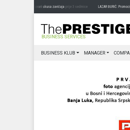
RAG MIĆANOVIĆ: Čuvari ukusa zavičaja
prije 3 sedmice
LAZAR ĐURIĆ: Promocija pot
BUSINESS SERVICES
BUSINESS KLUB
MANAGER
COMPA