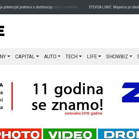
encijal pretvara u destinaciju
prije 3 sedmice
STEVICA LUKIĆ: Majevica je idealna za
NY
CAPITAL
AUTO
TECH
LIFE
SHOWBIZ