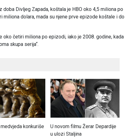
z doba Divljeg Zapada, koštala je HBO oko 4,5 miliona po
ri miliona dolara, mada su njene prve epizode koštale i do
je oko četiri miliona po epizodi, iako je 2008. godine, kada
eoma skupa serija“.
 medvjeda konkuriše
U novom filmu Žerar Depardije
Volber
u ulozi Staljina
glumit