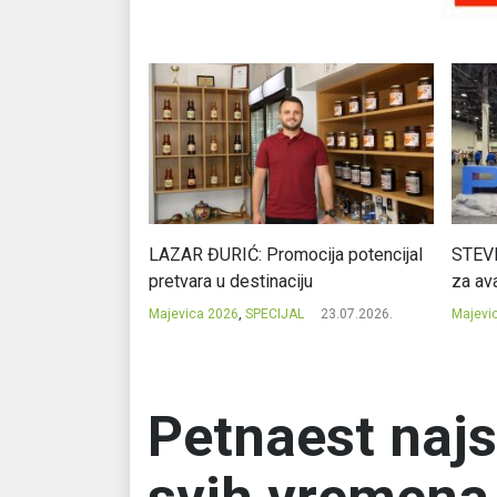
Ć: Čuvari ukusa
LAZAR ĐURIĆ: Promocija potencijal
STEVI
pretvara u destinaciju
za ava
23.07.2026.
Majevica 2026
,
SPECIJAL
23.07.2026.
Majevi
Petnaest najs