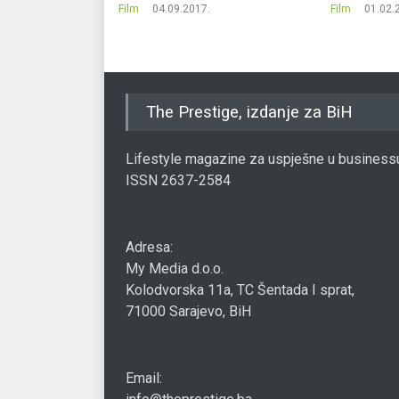
Film
04.09.2017.
Film
01.02.
The Prestige, izdanje za BiH
Lifestyle magazine za uspješne u business
ISSN 2637-2584
Adresa:
My Media d.o.o.
Kolodvorska 11a, TC Šentada I sprat,
71000 Sarajevo, BiH
Email: