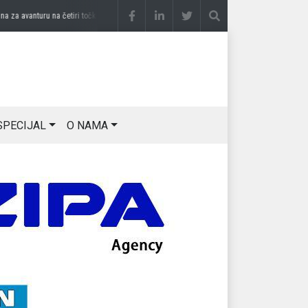
 avanturu na četiri točka
prije 3 sedmice
DRAGAN OSTOJIĆ: Moj karakter je iskovan
SPECIJAL
O NAMA