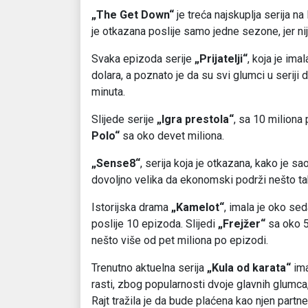
„The Get Down“
je treća najskuplja serija na
je otkazana poslije samo jedne sezone, jer nij
Svaka epizoda serije
„Prijatelji“
, koja je im
dolara, a poznato je da su svi glumci u seriji d
minuta.
Slijede serije
„Igra prestola“
, sa 10 miliona
Polo“
sa oko devet miliona.
„Sense8“
, serija koja je otkazana, kako je s
dovoljno velika da ekonomski podrži nešto tak
Istorijska drama
„Kamelot“
, imala je oko se
poslije 10 epizoda. Slijedi
„Frejžer“
sa oko 5
nešto više od pet miliona po epizodi.
Trenutno aktuelna serija
„Kula od karata“
ima
rasti, zbog popularnosti dvoje glavnih glumca,
Rajt tražila je da bude plaćena kao njen partner 