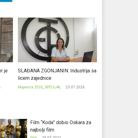
r je
SLAĐANA ZGONJANIN: Industrija sa
NIKOLA GAVRIĆ: L
licem zajednice
regionalni uspje
.
Majevica 2026
,
SPECIJAL
23.07.2026.
Majevica 2026
,
SPEC
Film “Koda” dobio Oskara za
najbolji film
Film
29.03.2022.