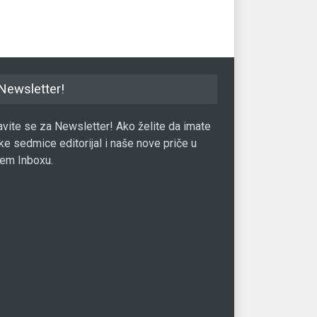
9.06.2017.
Film
18.12.2017.
Fil
Newsletter!
javite se za Newsletter! Ako želite da imate
ke sedmice editorijal i naše nove priče u
em Inboxu.