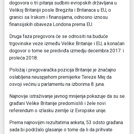
dogovora o tri pitanja sudbini evropskih državljana u
Velikoj Britanijii posle Bregzita i Britanaca u EU, o
granici sa Irskom i finansijama, odnosno iznosu
finansijskih obaveza Londona prema EU.
Druga faza pregovora će se odnositi na buduće
trgovinske veze između Velike Britanije i EU, a konačan
dogovor o tome se predviđa izmedju decembra 2017. i
proleća 2018.
Položaj i pregovaračka pozicija Britanije je značajno
oslabljena neuspjehom premijerke Tereze Mej da
osvoji većinu u parlamentu na izborima 8. juna.
Najnovije istraživanje javnog mnijenja pokazuje da su se
građani Velike Britanije predomislili i žele novi
referendum o izlasku zemlje iz Evropske unije.
Prema najnovijim rezultatima anketa, 53 odsto građana
sada bi podržalo glasanje o tome da li da prihvate