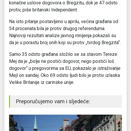
konačne uslove dogovora o Bregzitu, dok je 47 odsto
protiv, piše britanski Independent.
Na isto pitanje postavljeno u aprilu, većina građana od
54 procenata bila je protiv drugog referenduma.
Najnoviji rezultati analize javnog mnijenja pokazali su
da je u porastu broj onih koji su protiv „tvrdog Bregzita“.
Samo 35 odsto građana složilo se sa stavom Tereze
Mej da je „bolje ne postići dogovor, nego postići loš
dogovor“ u pregovorima sa EU, pokazalo je istraživanje
Mejl on sandej. Oko 69 odsto ljudi bilo je protiv izlaska
Velike Britanije iz carinske unije.
Preporučujemo vam i sljedeće: