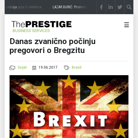
 zavičaja
prije 3 sedmice
LAZAR ĐURIĆ: Promocija potencijal pretvara u destinaciju
☰
BUSINESS SERVICES
Danas zvanično počinju
pregovori o Bregzitu
Svijet
19.06.2017.
Brexit