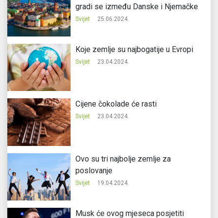
gradi se između Danske i Njemačke
Svijet
25.06.2024.
Koje zemlje su najbogatije u Evropi
Svijet
23.04.2024.
Cijene čokolade će rasti
Svijet
23.04.2024.
Ovo su tri najbolje zemlje za
poslovanje
Svijet
19.04.2024.
Musk će ovog mjeseca posjetiti