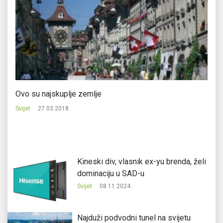
Ovo su najskuplje zemlje
St
Svijet
27.03.2018.
Svi
Kineski div, vlasnik ex-yu brenda, želi
dominaciju u SAD-u
Svijet
08.11.2024.
Najduži podvodni tunel na svijetu