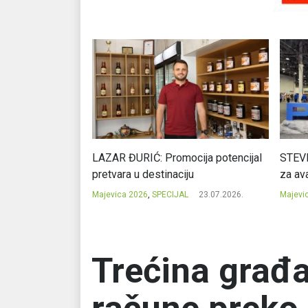
Ć: Čuvari ukusa
LAZAR ĐURIĆ: Promocija potencijal
STEVI
pretvara u destinaciju
za ava
23.07.2026.
Majevica 2026
,
SPECIJAL
23.07.2026.
Majevi
Trećina građa