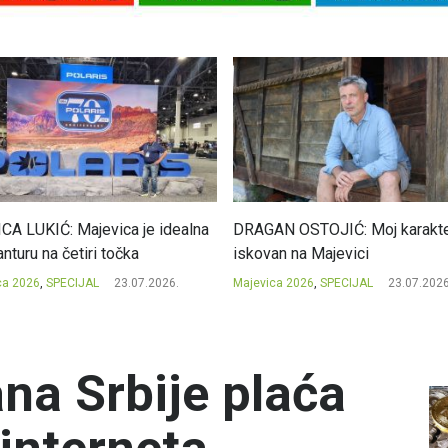
CA LUKIĆ: Majevica je idealna
DRAGAN OSTOJIĆ: Moj karakte
nturu na četiri točka
iskovan na Majevici
ca 2026
,
SPECIJAL
23.07.2026.
Majevica 2026
,
SPECIJAL
23.07.2026
na Srbije plaća