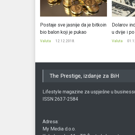
Bitkoinu prijeti
Postaje sve jasnije da je bitkoin
Dolarov in
la do kraja 2017.
bio balon koji je pukao
u dvije i p
7.
Valuta
12.12.2018.
Valuta
01.1
The Prestige, izdanje za BiH
Lifestyle magazine za uspješne u business
ISSN 2637-2584
Adresa:
My Media d.o.o.