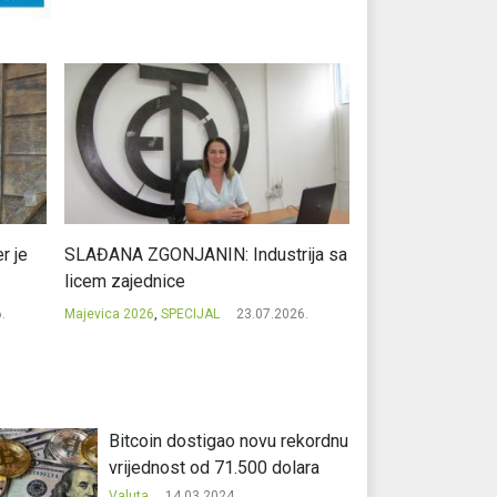
r je
SLAĐANA ZGONJANIN: Industrija sa
NIKOLA GAVRIĆ: L
licem zajednice
regionalni uspje
.
Majevica 2026
,
SPECIJAL
23.07.2026.
Majevica 2026
,
SPEC
Bitcoin dostigao novu rekordnu
vrijednost od 71.500 dolara
Valuta
14.03.2024.