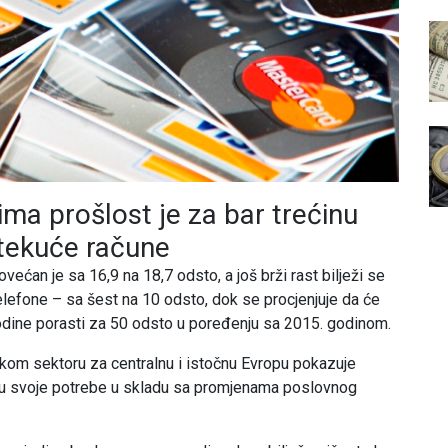
ima prošlost je za bar trećinu
 tekuće račune
ećan je sa 16,9 na 18,7 odsto, a još brži rast bilježi se
telefone – sa šest na 10 odsto, dok se procjenjuje da će
godine porasti za 50 odsto u poređenju sa 2015. godinom.
skom sektoru za centralnu i istočnu Evropu pokazuje
ju svoje potrebe u skladu sa promjenama poslovnog