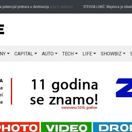
ncijal pretvara u destinaciju
prije 2 sedmice
STEVICA LUKIĆ: Majevica je idealna za
NY
CAPITAL
AUTO
TECH
LIFE
SHOWBIZ