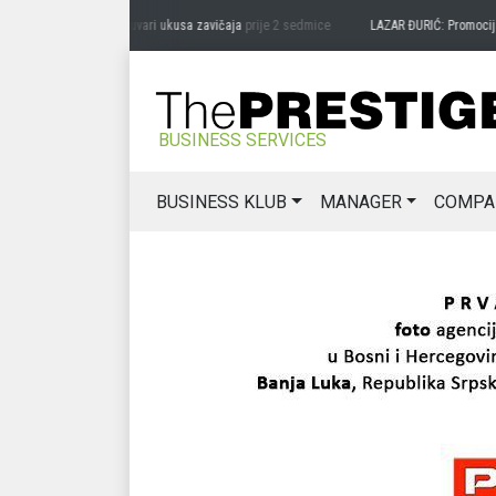
RAG MIĆANOVIĆ: Čuvari ukusa zavičaja
prije 2 sedmice
LAZAR ĐURIĆ: Promocija pote
BUSINESS SERVICES
BUSINESS KLUB
MANAGER
COMPA