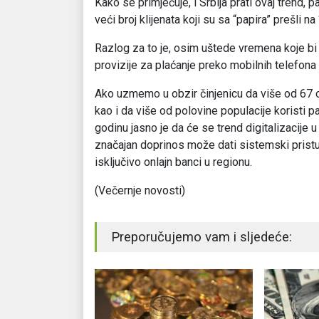
Kako se primjećuje, i Srbija prati ovaj trend
veći broj klijenata koji su sa “papira” prešli n
Razlog za to je, osim uštede vremena koje bi 
provizije za plaćanje preko mobilnih telefona 
Ako uzmemo u obzir činjenicu da više od 67 od
kao i da više od polovine populacije koristi 
godinu jasno je da će se trend digitalizacije
značajan doprinos može dati sistemski pristup
isključivo onlajn banci u regionu.
(Večernje novosti)
Preporučujemo vam i sljedeće: