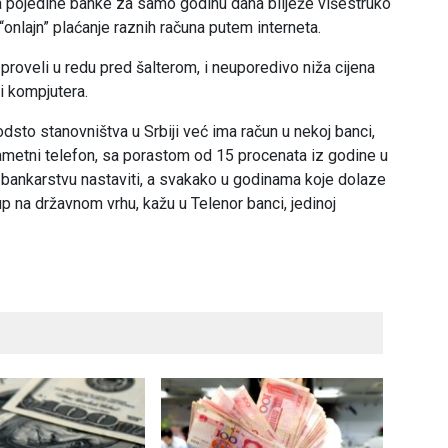
, pa pojedine banke za samo godinu dana bilježe višestruko
a “onlajn” plaćanje raznih računa putem interneta.
proveli u redu pred šalterom, i neuporedivo niža cijena
i kompjutera.
sto stanovništva u Srbiji već ima račun u nekoj banci,
pametni telefon, sa porastom od 15 procenata iz godine u
 u bankarstvu nastaviti, a svakako u godinama koje dolaze
 na državnom vrhu, kažu u Telenor banci, jedinoj