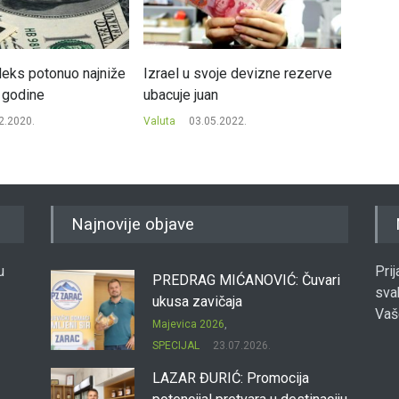
deks potonuo najniže
Izrael u svoje devizne rezerve
Dolar 
o godine
ubacuje juan
zared
2.2020.
Valuta
03.05.2022.
Valuta
Najnovije objave
u
Pri
PREDRAG MIĆANOVIĆ: Čuvari
sva
ukusa zavičaja
Vaš
Majevica 2026
,
SPECIJAL
23.07.2026.
LAZAR ĐURIĆ: Promocija