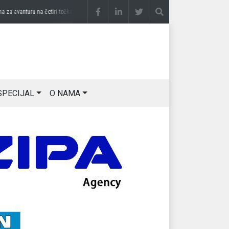
 avanturu na četiri točka
prije 2 sedmice
DRAGAN OSTOJIĆ: Moj karakter je iskovan 
SPECIJAL
O NAMA