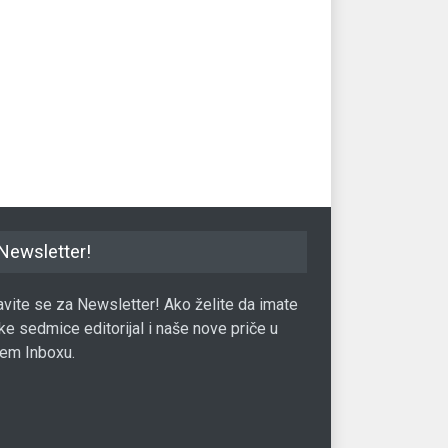
oslabio drugu sedmicu
Bitcoin potonuo ispod 50.000
Dol
om
dolara
riz
24.04.2017.
Valuta
23.04.2021.
Val
Newsletter!
javite se za Newsletter! Ako želite da imate
ke sedmice editorijal i naše nove priče u
em Inboxu.