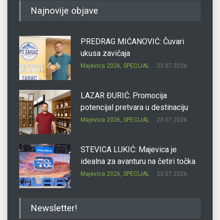
Najnovije objave
PREDRAG MIĆANOVIĆ: Čuvari
ukusa zavičaja
Majevica 2026
,
SPECIJAL
23.07.2026.
LAZAR ĐURIĆ: Promocija
potencijal pretvara u destinaciju
Majevica 2026
,
SPECIJAL
23.07.2026.
STEVICA LUKIĆ: Majevica je
idealna za avanturu na četiri točka
Majevica 2026
,
SPECIJAL
23.07.2026.
DRAGAN OSTOJIĆ: Moj karakter je
Newsletter!
iskovan na Majevici