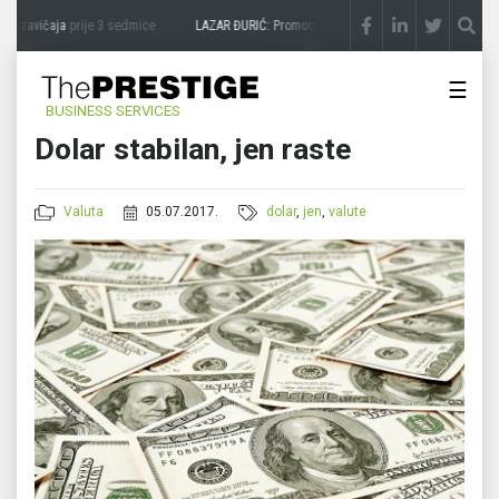
a zavičaja
prije 3 sedmice
LAZAR ĐURIĆ: Promocija potencijal pretvara u destinaciju
☰
BUSINESS SERVICES
Dolar stabilan, jen raste
Valuta
05.07.2017.
dolar
,
jen
,
valute