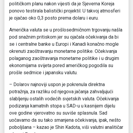
političkom planu nakon vijesti da je Sjeverna Koreja
ponovo testirala balistički projektil. U takvoj atmosferi
je ojačao oko 0,3 posto prema dolaru i euru.
Američka valuta se u prošlosedmičnom trgovanju našla
pod snažnim pritiskom jer su ojačala očekivanja da bi
se i centralne banke u Europi i Kanadi konačno mogle
okrenuti zaoštravanju monetarne politike. Očekivanja
polaganog zaoštravanja monetarne politike i u drugim
ekonomijama svijeta pored američkog pogodila su
prošle sedmice i japansku valutu.
– Dolarov najnoviji uspon je pokrenula direktna
potražnja, za razliku od njegova jačanja zahvaljujući
slabljenju ostalih vodećih svjetskih valuta. Očekivanja
podizanja kamatnih stopa u SAD-u u kasnijem dijelu
ove godine vjerovatno su suviše splasnula. Sad
uočavamo da su tako smanjena očekivanja, ipak, nešto
poboljšana – kazao je Shin Kadota, viši valutni analitičar