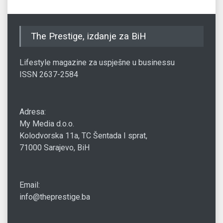
The Prestige, izdanje za BiH
Lifestyle magazine za uspješne u businessu
ISSN 2637-2584
Adresa:
My Media d.o.o.
Kolodvorska 11a, TC Šentada I sprat,
71000 Sarajevo, BiH
Email:
info@theprestige.ba