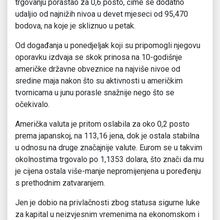
trgovanju porastao za 0,6 posto, čime se dodatno
udaljio od najnižih nivoa u devet mjeseci od 95,470
bodova, na koje je skliznuo u petak.
Od događanja u ponedjeljak koji su pripomogli njegovu
oporavku izdvaja se skok prinosa na 10-godišnje
američke državne obveznice na najviše nivoe od
sredine maja nakon što su aktivnosti u američkim
tvornicama u junu porasle snažnije nego što se
očekivalo.
Američka valuta je pritom oslabila za oko 0,2 posto
prema japanskoj, na 113,16 jena, dok je ostala stabilna
u odnosu na druge značajnije valute. Eurom se u takvim
okolnostima trgovalo po 1,1353 dolara, što znači da mu
je cijena ostala više-manje nepromijenjena u poređenju
s prethodnim zatvaranjem.
Jen je dobio na privlačnosti zbog statusa sigurne luke
za kapital u neizvjesnim vremenima na ekonomskom i