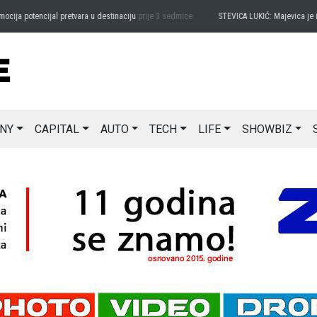
 potencijal pretvara u destinaciju
prije 3 sedmice
STEVICA LUKIĆ: Majevica je ideal
NY
CAPITAL
AUTO
TECH
LIFE
SHOWBIZ