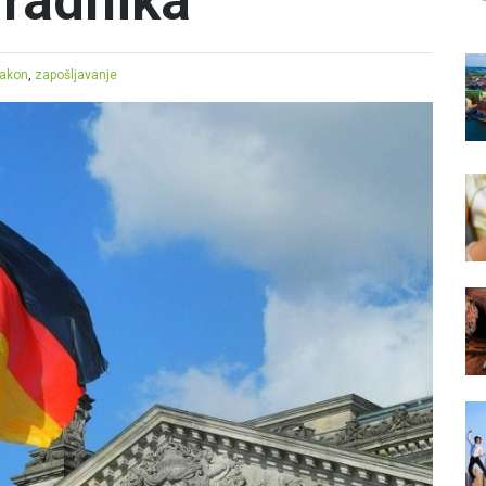
 radnika
akon
,
zapošljavanje