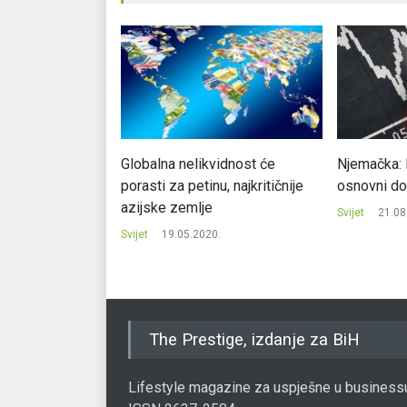
rasle više od 10
Globalna nelikvidnost će
Njemačka: 
porasti za petinu, najkritičnije
osnovni d
azijske zemlje
.
Svijet
21.08
Svijet
19.05.2020.
The Prestige, izdanje za BiH
Lifestyle magazine za uspješne u business