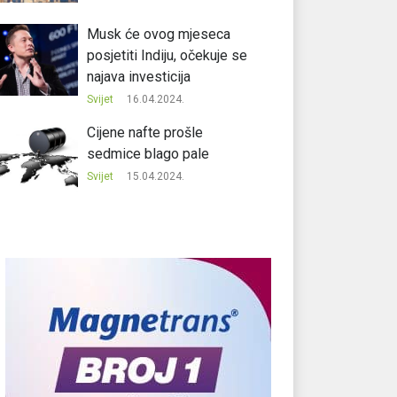
Musk će ovog mjeseca
posjetiti Indiju, očekuje se
najava investicija
Svijet
16.04.2024.
Cijene nafte prošle
sedmice blago pale
Svijet
15.04.2024.