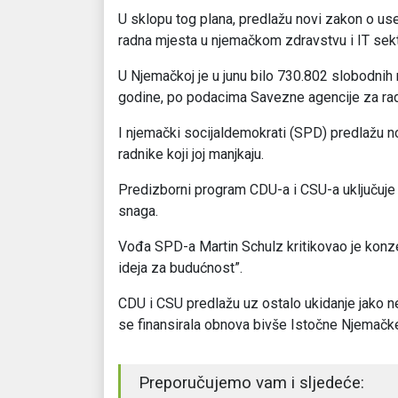
U sklopu tog plana, predlažu novi zakon o use
radna mjesta u njemačkom zdravstvu i IT sekt
U Njemačkoj je u junu bilo 730.802 slobodnih
godine, po podacima Savezne agencije za rad
I njemački socijaldemokrati (SPD) predlažu n
radnike koji joj manjkaju.
Predizborni program CDU-a i CSU-a uključuje i 
snaga.
Vođa SPD-a Martin Schulz kritikovao je konze
ideja za budućnost”.
CDU i CSU predlažu uz ostalo ukidanje jako n
se finansirala obnova bivše Istočne Njemačk
Preporučujemo vam i sljedeće: