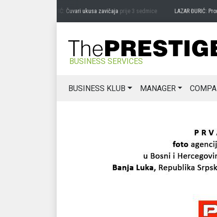
PREDRAG MIĆANOVIĆ: Čuvari ukusa zavičaja
prije 3 sedmice
LAZAR ĐURIĆ: Promocija
BUSINESS SERVICES
BUSINESS KLUB
MANAGER
COMPA