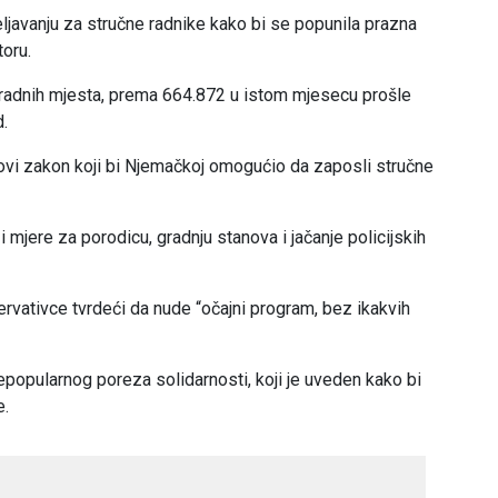
ljavanju za stručne radnike kako bi se popunila prazna
oru.
 radnih mjesta, prema 664.872 u istom mjesecu prošle
.
ovi zakon koji bi Njemačkoj omogućio da zaposli stručne
mjere za porodicu, gradnju stanova i jačanje policijskih
rvativce tvrdeći da nude “očajni program, bez ikakvih
epopularnog poreza solidarnosti, koji je uveden kako bi
e.