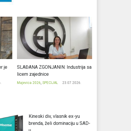
r je
SLAĐANA ZGONJANIN: Industrija sa
NIKOLA GAVRIĆ: L
licem zajednice
regionalni uspje
.
Majevica 2026
,
SPECIJAL
23.07.2026.
Majevica 2026
,
SPEC
Kineski div, vlasnik ex-yu
brenda, želi dominaciju u SAD-
u