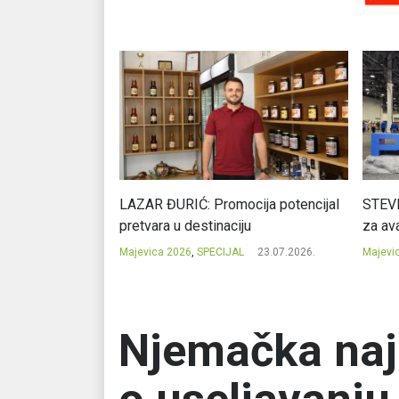
Ć: Čuvari ukusa
LAZAR ĐURIĆ: Promocija potencijal
STEVI
pretvara u destinaciju
za ava
23.07.2026.
Majevica 2026
,
SPECIJAL
23.07.2026.
Majevi
Njemačka naj