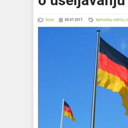
o useljavanju
Svijet
05.07.2017.
Njemačka
,
radnici
,
z