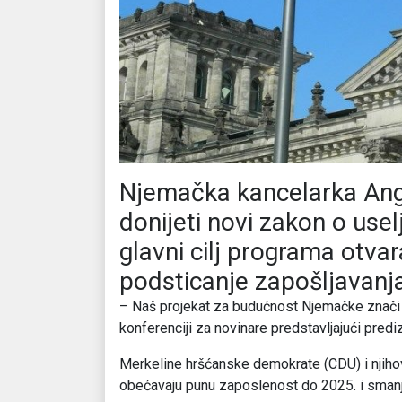
Njemačka kancelarka Ange
donijeti novi zakon o usel
glavni cilj programa otvar
podsticanje zapošljavanj
– Naš projekat za budućnost Njemačke znači p
konferenciji za novinare predstavljajući pred
Merkeline hršćanske demokrate (CDU) i njihov
obećavaju punu zaposlenost do 2025. i smanje