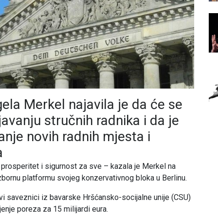
la Merkel najavila je da će se
javanju stručnih radnika i da je
anje novih radnih mjesta i
a
rosperitet i sigurnost za sve – kazala je Merkel na
izbornu platformu svojeg konzervativnog bloka u Berlinu.
i saveznici iz bavarske Hršćansko-socijalne unije (CSU)
nje poreza za 15 milijardi eura.