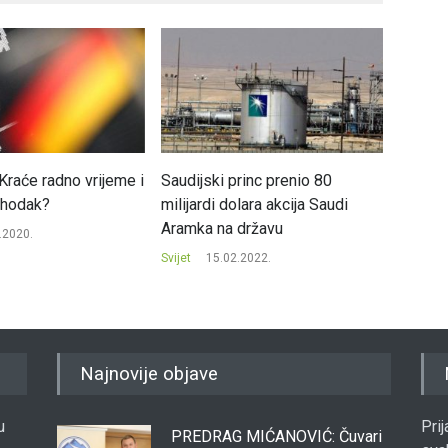
Kraće radno vrijeme i
Saudijski princ prenio 80
Ove ze
ohodak?
milijardi dolara akcija Saudi
pokreta
Aramka na državu
.2020.
Svijet
Svijet
15.02.2022.
Najnovije objave
u
Pri
PREDRAG MIĆANOVIĆ: Čuvari