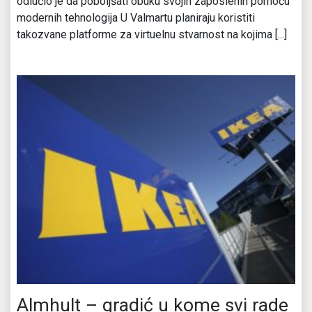
odlučio je da poboljšati obuku svojih zaposlenih pomoću
modernih tehnologija U Valmartu planiraju koristiti
takozvane platforme za virtuelnu stvarnost na kojima [...]
Almhult – gradić u kome svi rade