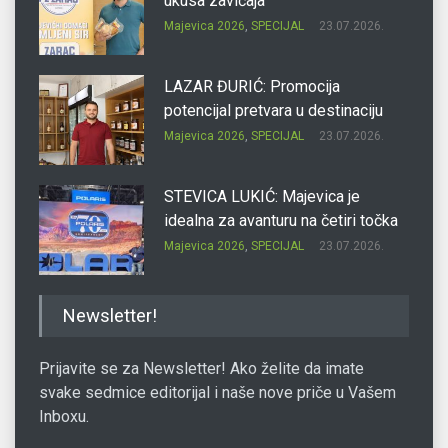
ukusa zavičaja
Majevica 2026
,
SPECIJAL
23.07.2026.
LAZAR ĐURIĆ: Promocija
potencijal pretvara u destinaciju
Majevica 2026
,
SPECIJAL
23.07.2026.
STEVICA LUKIĆ: Majevica je
idealna za avanturu na četiri točka
Majevica 2026
,
SPECIJAL
23.07.2026.
DRAGAN OSTOJIĆ: Moj karakter je
Newsletter!
iskovan na Majevici
Majevica 2026
,
SPECIJAL
23.07.2026.
Prijavite se za Newsletter! Ako želite da imate
svake sedmice editorijal i naše nove priče u Vašem
Inboxu.
SLAĐANA ZGONJANIN: Industrija
sa licem zajednice