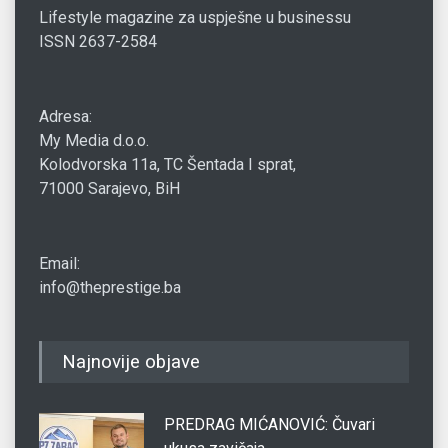
Lifestyle magazine za uspješne u businessu
ISSN 2637-2584
Adresa:
My Media d.o.o.
Kolodvorska 11a, TC Šentada I sprat,
71000 Sarajevo, BiH
Email:
info@theprestige.ba
Najnovije objave
PREDRAG MIĆANOVIĆ: Čuvari