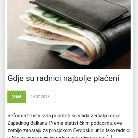
Gdje su radnici najbolje plaćeni
Svijet
04.07.2018.
Reforma tržišta rada prioriteti su vlada zemalja regije
Zapadnog Balkana. Prema statističkim podacima, ove
zemlje zaostaju za prosjekom Evropske unije Iako radnici
u Albaniji imaju najviše radnih sati u Evropi, oni [...]