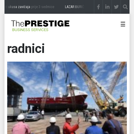
usa zavičaja
prije 3 sedmice
LAZAR ĐURIĆ: Promocija potencijal pretvara u destinac
☰
BUSINESS SERVICES
radnici