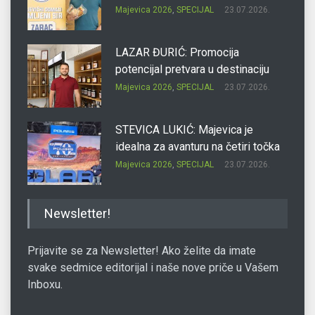
Majevica 2026
,
SPECIJAL
23.07.2026.
LAZAR ĐURIĆ: Promocija
potencijal pretvara u destinaciju
Majevica 2026
,
SPECIJAL
23.07.2026.
STEVICA LUKIĆ: Majevica je
idealna za avanturu na četiri točka
Majevica 2026
,
SPECIJAL
23.07.2026.
DRAGAN OSTOJIĆ: Moj karakter je
Newsletter!
iskovan na Majevici
Majevica 2026
,
SPECIJAL
23.07.2026.
Prijavite se za Newsletter! Ako želite da imate
svake sedmice editorijal i naše nove priče u Vašem
Inboxu.
SLAĐANA ZGONJANIN: Industrija
sa licem zajednice