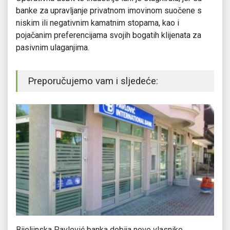
banke za upravljanje privatnom imovinom suočene s
niskim ili negativnim kamatnim stopama, kao i
pojačanim preferencijama svojih bogatih klijenata za
pasivnim ulaganjima.
Preporučujemo vam i sljedeće:
u
Bijeljinska Pavlović banka dobija nove vlasnike
GF