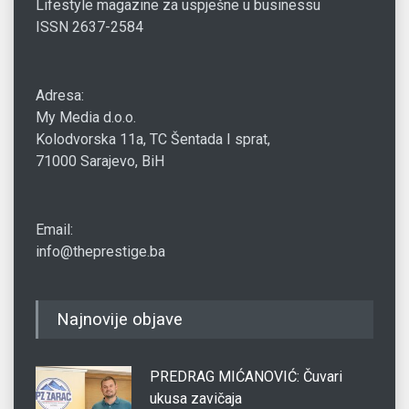
Lifestyle magazine za uspješne u businessu
ISSN 2637-2584
Adresa:
My Media d.o.o.
Kolodvorska 11a, TC Šentada I sprat,
71000 Sarajevo, BiH
Email:
info@theprestige.ba
Najnovije objave
PREDRAG MIĆANOVIĆ: Čuvari
ukusa zavičaja