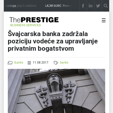
a zavičaja
prije 3 sedmice
LAZAR ĐURIĆ: Promocija potencijal pretvara u destinacij
☰
BUSINESS SERVICES
Švajcarska banka zadržala
poziciju vodeće za upravljanje
privatnim bogatstvom
Banke
11.08.2017.
banke