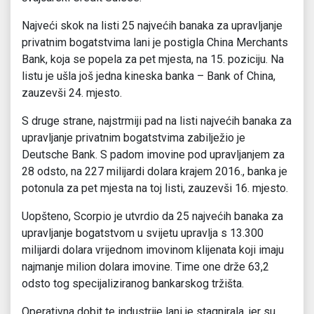
Najveći skok na listi 25 najvećih banaka za upravljanje
privatnim bogatstvima lani je postigla China Merchants
Bank, koja se popela za pet mjesta, na 15. poziciju. Na
listu je ušla još jedna kineska banka – Bank of China,
zauzevši 24. mjesto.
S druge strane, najstrmiji pad na listi najvećih banaka za
upravljanje privatnim bogatstvima zabilježio je
Deutsche Bank. S padom imovine pod upravljanjem za
28 odsto, na 227 milijardi dolara krajem 2016., banka je
potonula za pet mjesta na toj listi, zauzevši 16. mjesto.
Uopšteno, Scorpio je utvrdio da 25 najvećih banaka za
upravljanje bogatstvom u svijetu upravlja s 13.300
milijardi dolara vrijednom imovinom klijenata koji imaju
najmanje milion dolara imovine. Time one drže 63,2
odsto tog specijaliziranog bankarskog tržišta.
Operativna dobit te industrije lani je stagnirala, jer su