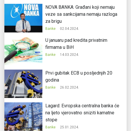
NOVA BANKA: Građani koji nemaju
veze sa sankcijama nemaju razloga
za brigu
Banke
02.04.2024.
U januaru pad kredita privatnim
firmama u BiH
Banke
14.03.2024.
Prvi gubitak ECB u posljednjih 20
godina
Banke
26.02.2024.
Lagard: Evropska centralna banka će
na ljeto vjerovatno sniziti kamatne
stope
Banke
25.01.2024.