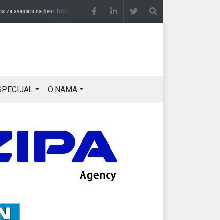
a avanturu na četiri točka
prije 3 sedmice
DRAGAN OSTOJIĆ: Moj karakter je iskovan
SPECIJAL
O NAMA