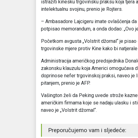
istražiti kinesku trgovinsku praksu koja tjera
intelektualnu svojinu, prenio je Rojters.
– Ambasadore Lajcigeru imate ovlašćenja da r
potpisao memorandum, a onda dodao: „Ovo je
Početkom avgusta „Volstrit džornal“ je pisao
trgovinske mjere protiv Kine kako bi natjeral
Administracija američkog predsjednika Donal
zakonsku klauzulu koja Americi omogućava da is
doprinose nefer trgovinskoj praksi, naveo je l
pitanjem, prenio je AFP.
Vašington želi da Peking uvede strože kazne 
američkim firmama koje se nadaju ulasku i sti
naveo je „Volstrit džornal“.
Preporučujemo vam i sljedeće: