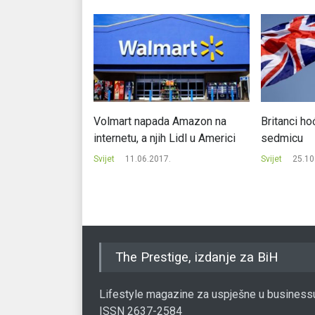
a broja turista
Volmart napada Amazon na
Britanci ho
e
internetu, a njih Lidl u Americi
sedmicu
.
Svijet
11.06.2017.
Svijet
25.10
The Prestige, izdanje za BiH
Lifestyle magazine za uspješne u business
ISSN 2637-2584