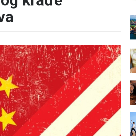
bog krađe
va