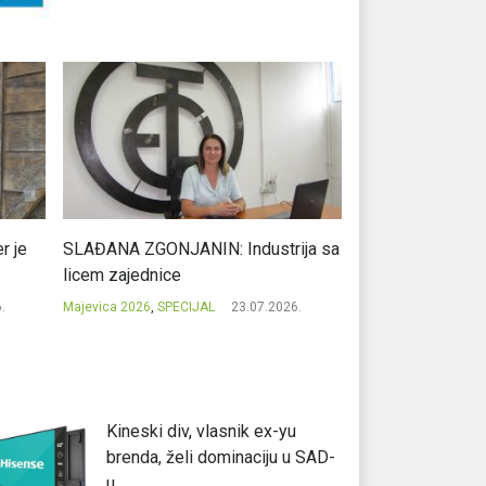
r je
SLAĐANA ZGONJANIN: Industrija sa
NIKOLA GAVRIĆ: L
licem zajednice
regionalni uspje
.
Majevica 2026
,
SPECIJAL
23.07.2026.
Majevica 2026
,
SPEC
Kineski div, vlasnik ex-yu
brenda, želi dominaciju u SAD-
u