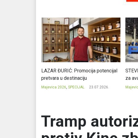
Ć: Čuvari ukusa
LAZAR ĐURIĆ: Promocija potencijal
STEVI
pretvara u destinaciju
za ava
23.07.2026.
Majevica 2026
,
SPECIJAL
23.07.2026.
Majevi
Tramp autori