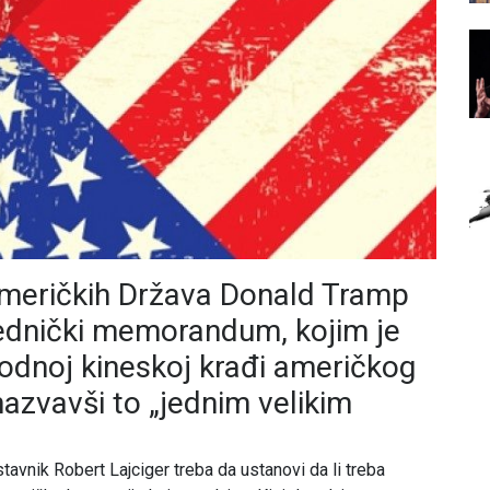
Američkih Država Donald Tramp
ednički memorandum, kojim je
vodnoj kineskoj krađi američkog
nazvavši to „jednim velikim
avnik Robert Lajciger treba da ustanovi da li treba