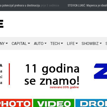
encijal pretvara u destinaciju
prije 3 sedmice
STEVICA LUKIĆ: Majevica je idealna z
NY
CAPITAL
AUTO
TECH
LIFE
SHOWBIZ