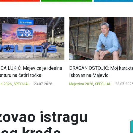
CA LUKIĆ: Majevica je idealna
DRAGAN OSTOJIĆ: Moj karakte
nturu na četiri točka
iskovan na Majevici
ca 2026
,
SPECIJAL
23.07.2026.
Majevica 2026
,
SPECIJAL
23.07.2026
zovao istragu