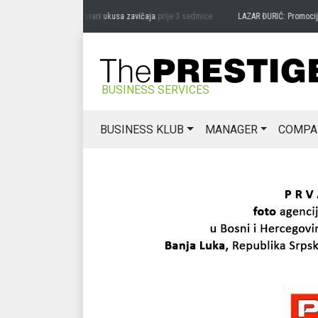
DRAG MIĆANOVIĆ: Čuvari ukusa zavičaja
prije 3 sedmice
LAZAR ĐURIĆ: Promocija pot
BUSINESS SERVICES
BUSINESS KLUB
MANAGER
COMPA