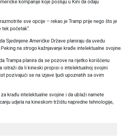
 američke kompanije koje posluju u Kini da odaju
azmotrite sve opcije – rekao je Tramp prije nego što je
 tek početak“.
 da Sjedinjene Američke Države planiraju da uvedu
e Peking na strogo kažnjavanje krađe intelektualne svojine.
da Trampa planira da se pozove na rijetko korišćenu
traži da li kineski propisi o intelektualnoj svojini
ist pozivajući se na izjave ljudi upoznatih sa ovim
za krađu intelektualne svojine i da ublaži namete
canju udjela na kineskom tržištu napredne tehnologije,