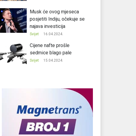
Musk će ovog mjeseca
posjetiti Indiju, očekuje se
najava investicija
Svijet
16.04.2024.
Cijene nafte prošle
sedmice blago pale
Svijet
15.04.2024.