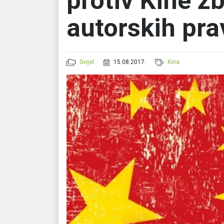
protiv Kine z
autorskih pra
Svijet
15.08.2017.
Kina