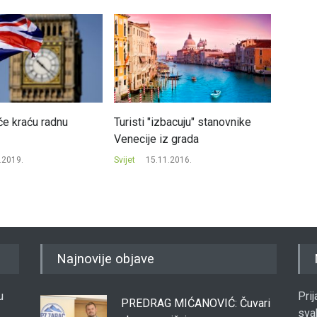
će kraću radnu
Turisti "izbacuju" stanovnike
Prodaj
Venecije iz grada
Kini pa
.2019.
Svijet
15.11.2016.
Svijet
Najnovije objave
u
Pri
PREDRAG MIĆANOVIĆ: Čuvari
sva