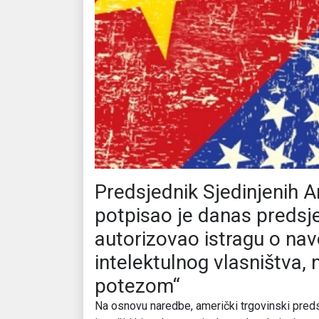
Predsjednik Sjedinjenih 
potpisao je danas predsj
autorizovao istragu o na
intelektulnog vlasništva, 
potezom“
Na osnovu naredbe, američki trgovinski predst