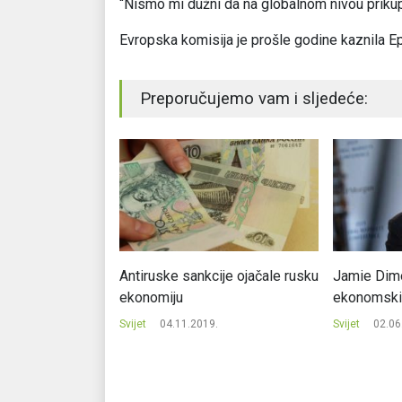
“Nismo mi dužni da na globalnom nivou prikup
Evropska komisija je prošle godine kaznila Ep
Preporučujemo vam i sljedeće:
 dug na novom
Antiruske sankcije ojačale rusku
Jamie Dimo
ekonomiju
ekonomski
.
Svijet
04.11.2019.
Svijet
02.06