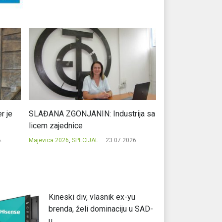
r je
SLAĐANA ZGONJANIN: Industrija sa
NIKOLA GAVRIĆ: L
licem zajednice
regionalni uspje
.
Majevica 2026
,
SPECIJAL
23.07.2026.
Majevica 2026
,
SPEC
Kineski div, vlasnik ex-yu
brenda, želi dominaciju u SAD-
u