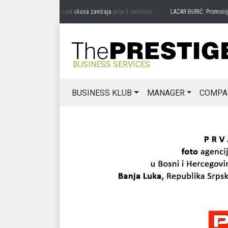
RAG MIĆANOVIĆ: Čuvari ukusa zavičaja
prije 2 sedmice
LAZAR ĐURIĆ: Promocija pote
BUSINESS SERVICES
BUSINESS KLUB
MANAGER
COMPA