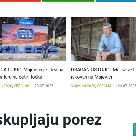
CA LUKIĆ: Majevica je idealna
DRAGAN OSTOJIĆ: Moj karakte
nturu na četiri točka
iskovan na Majevici
ca 2026
,
SPECIJAL
23.07.2026.
Majevica 2026
,
SPECIJAL
23.07.2026
 skupljaju porez