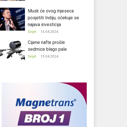
Musk će ovog mjeseca
posjetiti Indiju, očekuje se
najava investicija
Svijet
16.04.2024.
Cijene nafte prošle
sedmice blago pale
Svijet
15.04.2024.