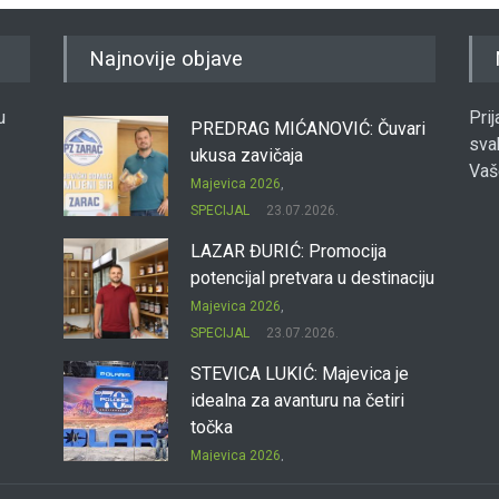
Najnovije objave
u
Pri
PREDRAG MIĆANOVIĆ: Čuvari
sva
ukusa zavičaja
Vaš
Majevica 2026
,
SPECIJAL
23.07.2026.
LAZAR ĐURIĆ: Promocija
potencijal pretvara u destinaciju
Majevica 2026
,
SPECIJAL
23.07.2026.
STEVICA LUKIĆ: Majevica je
idealna za avanturu na četiri
točka
Majevica 2026
,
SPECIJAL
23.07.2026.
DRAGAN OSTOJIĆ: Moj