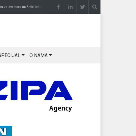
 avanturu na četiri točka
prije 2 sedmice
DRAGAN OSTOJIĆ: Moj karakter je iskovan 
SPECIJAL
O NAMA