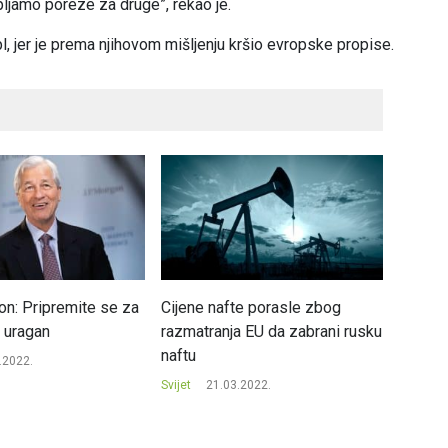
ljamo poreze za druge”, rekao je.
l, jer je prema njihovom mišljenju kršio evropske propise.
n: Pripremite se za
Cijene nafte porasle zbog
Uticaj 
 uragan
razmatranja EU da zabrani rusku
novca:
naftu
vidovi 
.2022.
Svijet
21.03.2022.
Svijet