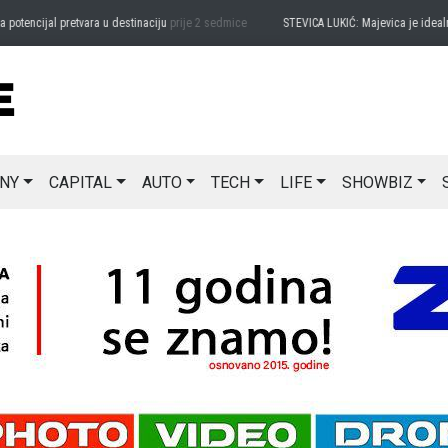
ncijal pretvara u destinaciju
prije 2 sedmice
STEVICA LUKIĆ: Majevica je idealna za
NY
CAPITAL
AUTO
TECH
LIFE
SHOWBIZ