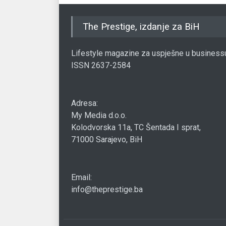
The Prestige, izdanje za BiH
Lifestyle magazine za uspješne u business
ISSN 2637-2584
Adresa:
My Media d.o.o.
Kolodvorska 11a, TC Šentada I sprat,
71000 Sarajevo, BiH
Email:
info@theprestige.ba