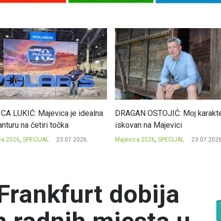
CA LUKIĆ: Majevica je idealna
DRAGAN OSTOJIĆ: Moj karakte
nturu na četiri točka
iskovan na Majevici
ca 2026
,
SPECIJAL
23.07.2026.
Majevica 2026
,
SPECIJAL
23.07.2026
Frankfurt dobija