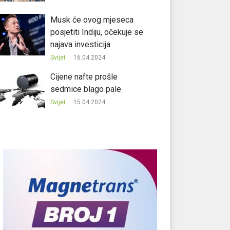
Musk će ovog mjeseca
posjetiti Indiju, očekuje se
najava investicija
Svijet
16.04.2024.
Cijene nafte prošle
sedmice blago pale
Svijet
15.04.2024.