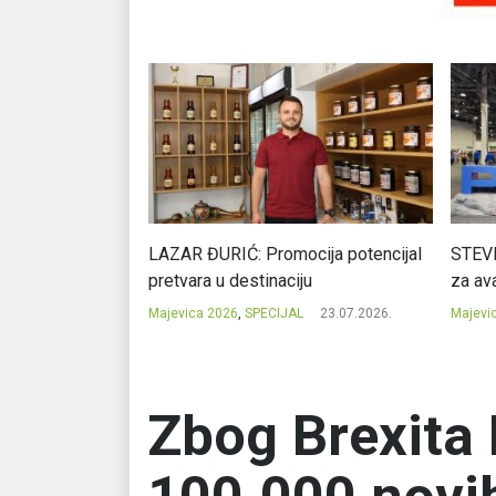
Ć: Čuvari ukusa
LAZAR ĐURIĆ: Promocija potencijal
STEVI
pretvara u destinaciju
za ava
23.07.2026.
Majevica 2026
,
SPECIJAL
23.07.2026.
Majevi
Zbog Brexita 