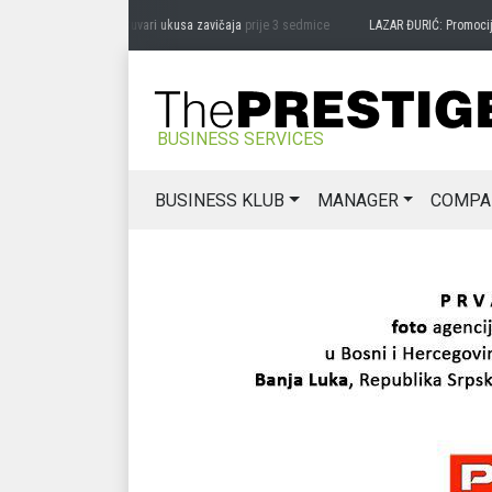
RAG MIĆANOVIĆ: Čuvari ukusa zavičaja
prije 3 sedmice
LAZAR ĐURIĆ: Promocija pote
BUSINESS SERVICES
BUSINESS KLUB
MANAGER
COMPA