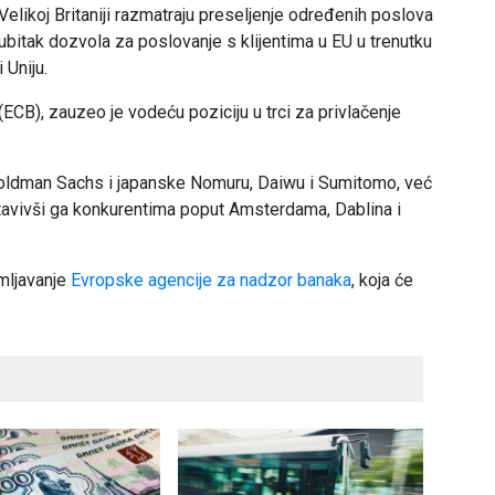
likoj Britaniji razmatraju preseljenje određenih poslova
ubitak dozvola za poslovanje s klijentima u EU u trenutku
 Uniju.
(ECB), zauzeo je vodeću poziciju u trci za privlačenje
 Goldman Sachs i japanske Nomuru, Daiwu i Sumitomo, već
stavivši ga konkurentima poput Amsterdama, Dablina i
mljavanje
Evropske agencije za nadzor banaka
, koja će