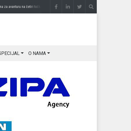
 avanturu na četiri točka
prije 3 sedmice
DRAGAN OSTOJIĆ: Moj karakter je iskovan 
SPECIJAL
O NAMA