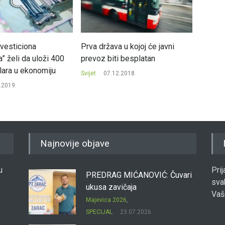
nvesticiona
Prva država u kojoj će javni
Rast e
a” želi da uloži 400
prevoz biti besplatan
puno v
olara u ekonomiju
Svijet
07.12.2018.
Svijet
.2019.
Najnovije objave
u
Pri
PREDRAG MIĆANOVIĆ: Čuvari
sva
ukusa zavičaja
Vaš
Majevica 2026
,
SPECIJAL
23.07.2026.