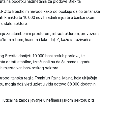
rta na početku nadmetanja za plodove Brexita.
HU-Otto Beisheim navode kako se očekuje da će britanska
ti Frankfurtu 10.000 novih radnih mjesta u bankarskom
a ostale sektore.
nju za stambenim prostorom, infrastrukturom, prevozom,
kom robom, hranom i tako dalje”, kažu istraživači s
bog Brexita donijeti 10.000 bankarskih poslova, te
ta ostati stabilne, izračunali su da će samo u gradu
nih mjesta van bankarskog sektora.
tropolitanska regija Frankfurt Rajna-Majna, koja uključuje
gu, mogla doživjeti uzlet u vidu gotovo 88.000 dodatnih
e i uticaj na zapošljavanje u nefinansijskom sektoru biti