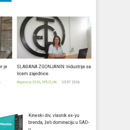
r je
SLAĐANA ZGONJANIN: Industrija sa
NIKOLA GAVRIĆ: L
licem zajednice
regionalni uspje
.
Majevica 2026
,
SPECIJAL
23.07.2026.
Majevica 2026
,
SPEC
Kineski div, vlasnik ex-yu
brenda, želi dominaciju u SAD-
u