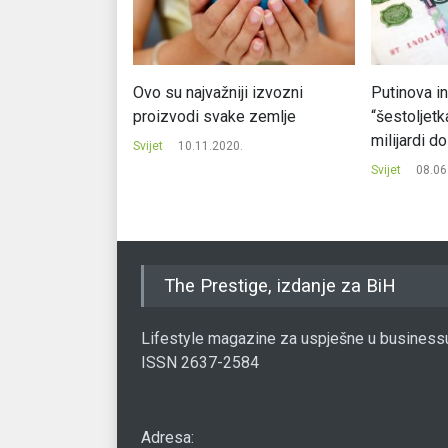
li londonske
Ovo su najvažniji izvozni
Putinova i
proizvodi svake zemlje
“šestoljetk
milijardi d
.
Svijet
10.11.2020.
Svijet
08.06
The Prestige, izdanje za BiH
Lifestyle magazine za uspješne u business
ISSN 2637-2584
Adresa: