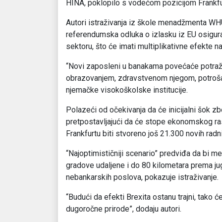
HINA, poklopilo s vodećom pozicijom Frankfu
Autori istraživanja iz škole menadžmenta W
referendumska odluka o izlasku iz EU osigura
sektoru, što će imati multiplikativne efekte n
“Novi zaposleni u banakama povećaće potraž
obrazovanjem, zdravstvenom njegom, potrošač
njemačke visokoškolske institucije.
Polazeći od očekivanja da će inicijalni šok z
pretpostavljajući da će stope ekonomskog ras
Frankfurtu biti stvoreno još 21.300 novih rad
“Najoptimističniji scenario” predviđa da bi me
gradove udaljene i do 80 kilometara prema ju
nebankarskih poslova, pokazuje istraživanje.
“Budući da efekti Brexita ostanu trajni, tako ć
dugoročne prirode”, dodaju autori.