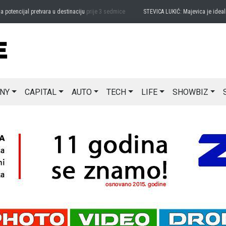
ncijal pretvara u destinaciju
prije 3 sedmice
STEVICA LUKIĆ: Majevica je idealna za
NY
CAPITAL
AUTO
TECH
LIFE
SHOWBIZ