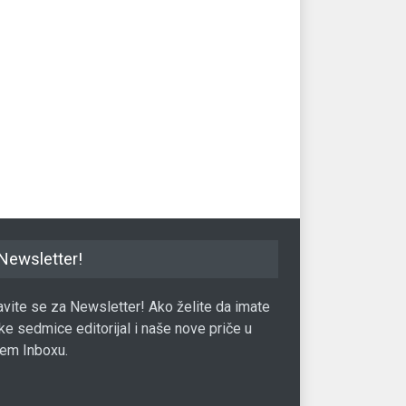
konomije Turske u 2017.
Kina 2021. zabranjuje uvoz
Zaš
eći od šest posto
čvrstog otpada
pe
30.10.2017.
Svijet
30.11.2020.
Svij
Newsletter!
javite se za Newsletter! Ako želite da imate
ke sedmice editorijal i naše nove priče u
em Inboxu.