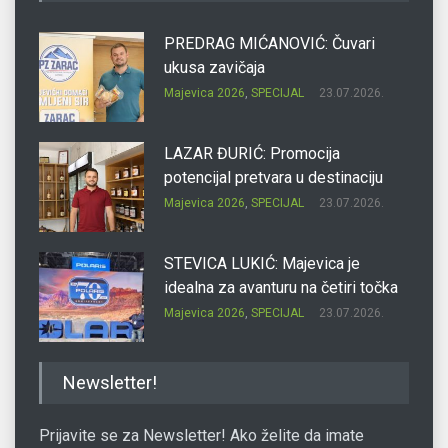
PREDRAG MIĆANOVIĆ: Čuvari
ukusa zavičaja
Majevica 2026
,
SPECIJAL
23.07.2026.
LAZAR ĐURIĆ: Promocija
potencijal pretvara u destinaciju
Majevica 2026
,
SPECIJAL
23.07.2026.
STEVICA LUKIĆ: Majevica je
idealna za avanturu na četiri točka
Majevica 2026
,
SPECIJAL
23.07.2026.
DRAGAN OSTOJIĆ: Moj karakter je
Newsletter!
iskovan na Majevici
Majevica 2026
,
SPECIJAL
23.07.2026.
Prijavite se za Newsletter! Ako želite da imate