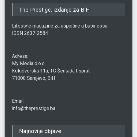
The Prestige, izdanje za BiH
Lifestyle magazine za uspješne u businessu
ISSN 2637-2584
Adresa:
My Media d.o.o.
Kolodvorska 11a, TC Šentada I sprat,
71000 Sarajevo, BiH
Email:
info@theprestige.ba
Najnovije objave