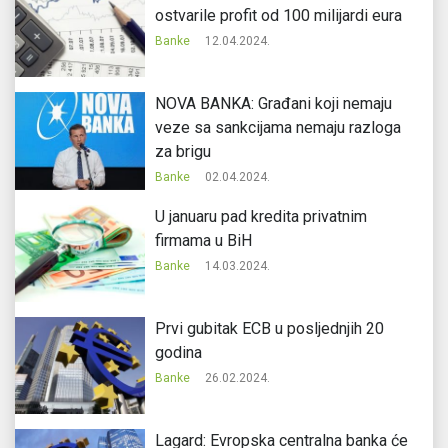
ostvarile profit od 100 milijardi eura
Banke
12.04.2024.
NOVA BANKA: Građani koji nemaju
veze sa sankcijama nemaju razloga
za brigu
Banke
02.04.2024.
U januaru pad kredita privatnim
firmama u BiH
Banke
14.03.2024.
Prvi gubitak ECB u posljednjih 20
godina
Banke
26.02.2024.
Lagard: Evropska centralna banka će