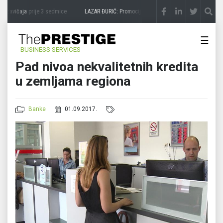
 zavičaja
prije 3 sedmice
LAZAR ĐURIĆ: Promocija potencijal pretvara u destinaciju
p
☰
BUSINESS SERVICES
Pad nivoa nekvalitetnih kredita
u zemljama regiona
Banke
01.09.2017.