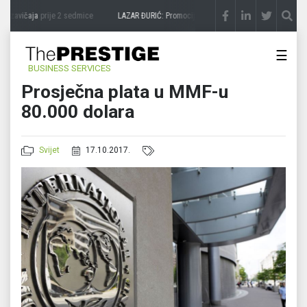
 zavičaja
prije 2 sedmice
LAZAR ĐURIĆ: Promocija potencijal pretvara u destinaciju
☰
BUSINESS SERVICES
Prosječna plata u MMF-u
80.000 dolara
Svijet
17.10.2017.