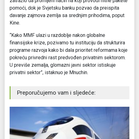
zatražio da promijeni način na koji provodi hitne pakete
pomoći, dok je Svjetsku banku pozvao da preispita
davanje zajmova zemlja sa srednjim prihodima, poput
Kine.
“Kako MMF ulazi u razdoblje nakon globalne
finansijske krize, pozivamo tu instituciju da strukturira
programe razvoja kako bi dala prioritet reformama koje
pokreću privredni rast predvođen privatnim sektorom.
U previše zemalja, glomazni javni sektor istiskuje
privatni sektor”, istaknuo je Mnuchin.
Preporučujemo vam i sljedeće: