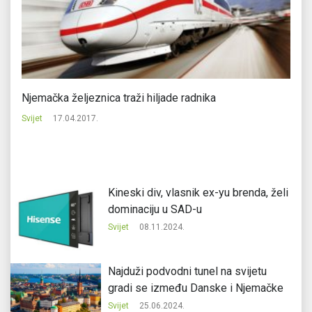
Njemačka željeznica traži hiljade radnika
Na
Svijet
17.04.2017.
Svi
Kineski div, vlasnik ex-yu brenda, želi
dominaciju u SAD-u
Svijet
08.11.2024.
Najduži podvodni tunel na svijetu
gradi se između Danske i Njemačke
Svijet
25.06.2024.