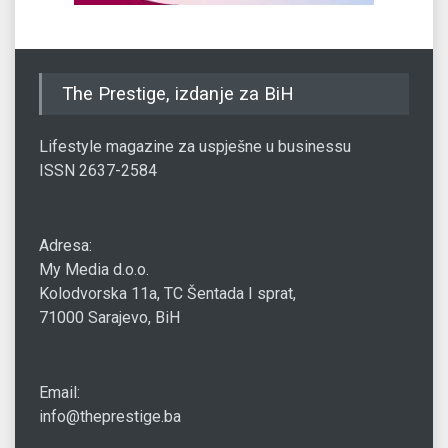
The Prestige, izdanje za BiH
Lifestyle magazine za uspješne u businessu
ISSN 2637-2584
Adresa:
My Media d.o.o.
Kolodvorska 11a, TC Šentada I sprat,
71000 Sarajevo, BiH
Email:
info@theprestige.ba