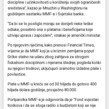
discipline i učinkovitosti u korištenju svojih ograničenih
sredstava”, kazao je Mnuchin u Washingtonu na
godišnjem sastanku MMF-a i Svjetske banke.
“Da bi se to postiglo moraju se donijeti neke teške
odluke, posebno one o platama i beneficijama koje
uživaju uprava i zaposleni”, istakao je američki ministar.
Po njegovim riječima, kako prenosi Financial Times,
vrijeme je da MMF koji je u kriznim zemljama poput
Grčke stalno na udaru zbog zahtjeva za strogom
fiskalnom disciplinom i mjerama štednje, pogleda koliki
su njegovi troškovi, uključujući sramotno izdašne plate i
povlastice.
Plate u MMF-u kreću se od 30 hiljada do gotovo 400
hiljada dolara godišnje, prosječno 80.000.
Portparolka MMF-a je odgovorila da je “Fond svjestan
troškova i da se stoga radilo s budžetom koji se nije