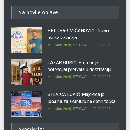
Najnovije objave
PREDRAG MIĆANOVIĆ: Čuvari
ukusa zavičaja
Majevica 2026
,
SPECIJAL
23.07.2026.
LAZAR ĐURIĆ: Promocija
potencijal pretvara u destinaciju
Majevica 2026
,
SPECIJAL
23.07.2026.
STEVICA LUKIĆ: Majevica je
idealna za avanturu na četiri točka
Majevica 2026
,
SPECIJAL
23.07.2026.
DRAGAN OSTOJIĆ: Moj karakter je
Newsletter!