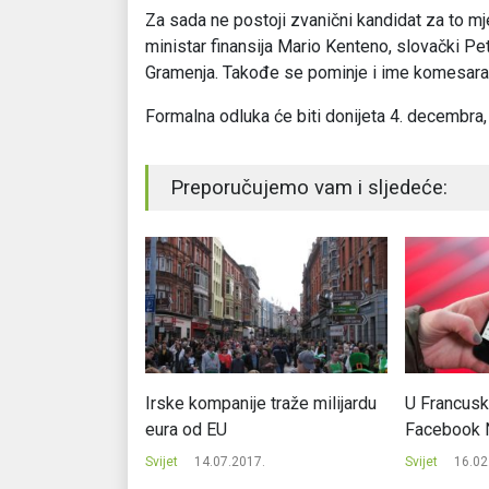
Za sada ne postoji zvanični kandidat za to mje
ministar finansija Mario Kenteno, slovački Pe
Gramenja. Takođe se pominje i ime komesara
Formalna odluka će biti donijeta 4. decembra,
Preporučujemo vam i sljedeće:
ici pogurali
Irske kompanije traže milijardu
U Francusk
bila u SAD
eura od EU
Facebook
.
Svijet
14.07.2017.
Svijet
16.02