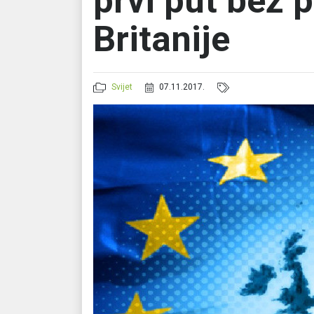
prvi put bez 
Britanije
Svijet
07.11.2017.