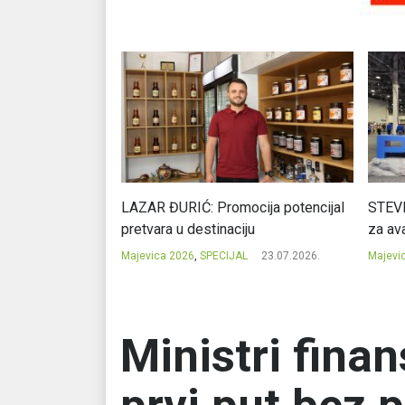
Ć: Čuvari ukusa
LAZAR ĐURIĆ: Promocija potencijal
STEVI
pretvara u destinaciju
za ava
23.07.2026.
Majevica 2026
,
SPECIJAL
23.07.2026.
Majevi
Ministri finan