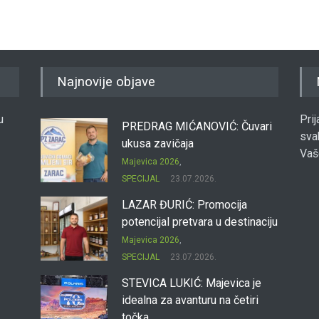
Najnovije objave
u
Pri
PREDRAG MIĆANOVIĆ: Čuvari
sva
ukusa zavičaja
Vaš
Majevica 2026
,
SPECIJAL
23.07.2026.
LAZAR ĐURIĆ: Promocija
potencijal pretvara u destinaciju
Majevica 2026
,
SPECIJAL
23.07.2026.
STEVICA LUKIĆ: Majevica je
idealna za avanturu na četiri
točka