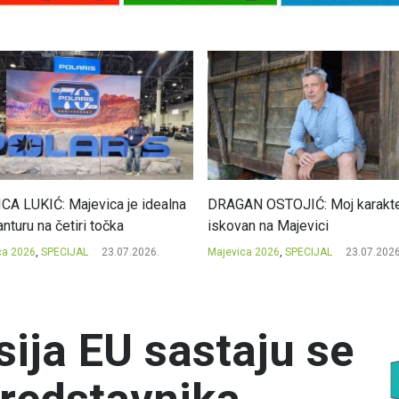
CA LUKIĆ: Majevica je idealna
DRAGAN OSTOJIĆ: Moj karakte
nturu na četiri točka
iskovan na Majevici
ca 2026
,
SPECIJAL
23.07.2026.
Majevica 2026
,
SPECIJAL
23.07.2026
sija EU sastaju se