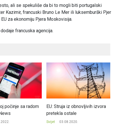
sto, ali se spekuliše da bi to mogli biti portugalski
ter Kazimir, francuski Bruno Le Mer ili luksemburški Pjer
 EU za ekonomiju Pjera Moskovisija.
 dodaje francuska agencija.
oj počinje sa radom
EU: Struja iz obnovljivih izvora
Amerika
 News
pretekla ostale
popili 
gaziran
.2022.
Svijet
03.08.2020.
Svijet