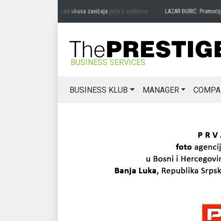
RAG MIĆANOVIĆ: Čuvari ukusa zavičaja
prije 2 sedmice
LAZAR ĐURIĆ: Promocija pote
BUSINESS SERVICES
BUSINESS KLUB
MANAGER
COMPA