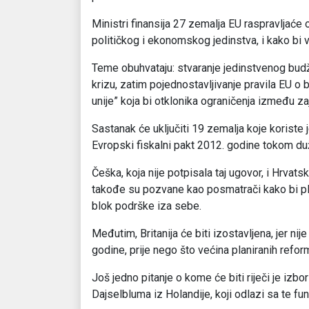
Ministri finansija 27 zemalja EU raspravljaće o
političkog i ekonomskog jedinstva, i kako bi v
Teme obuhvataju: stvaranje jedinstvenog budže
krizu, zatim pojednostavljivanje pravila EU o b
unije” koja bi otklonika ograničenja između 
Sastanak će uključiti 19 zemalja koje koriste
Evropski fiskalni pakt 2012. godine tokom du
Češka, koja nije potpisala taj ugovor, i Hrvats
takođe su pozvane kao posmatrači kako bi pla
blok podrške iza sebe.
Međutim, Britanija će biti izostavljena, jer ni
godine, prije nego što većina planiranih refor
Još jedno pitanje o kome će biti riječi je izbo
Dajselbluma iz Holandije, koji odlazi sa te fun