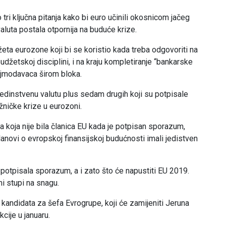
 tri ključna pitanja kako bi euro učinili okosnicom jačeg
aluta postala otpornija na buduće krize.
ta eurozone koji bi se koristio kada treba odgovoriti na
udžetskoj disciplini, i na kraju kompletiranje “bankarske
zajmodavaca širom bloka.
 jedinstvenu valutu plus sedam drugih koji su potpisale
žničke krize u eurozoni.
ka koja nije bila članica EU kada je potpisan sporazum,
novi o evropskoj finansijskoj budućnosti imali jedistven
je potpisala sporazum, a i zato što će napustiti EU 2019.
mi stupi na snagu.
r kandidata za šefa Evrogrupe, koji će zamijeniti Jeruna
kcije u januaru.