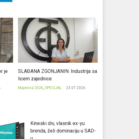
r je
SLAĐANA ZGONJANIN: Industrija sa
NIKOLA GAVRIĆ: L
licem zajednice
regionalni uspje
.
Majevica 2026
,
SPECIJAL
23.07.2026.
Majevica 2026
,
SPEC
Kineski div, vlasnik ex-yu
brenda, želi dominaciju u SAD-
u