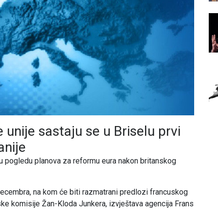
 unije sastaju se u Briselu prvi
anije
 u pogledu planova za reformu eura nakon britanskog
 decembra, na kom će biti razmatrani predlozi francuskog
e komisije Žan-Kloda Junkera, izvještava agencija Frans