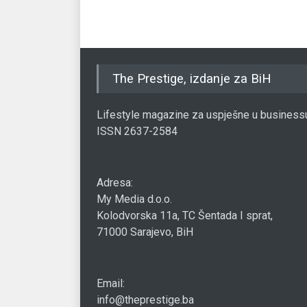
The Prestige, izdanje za BiH
Lifestyle magazine za uspješne u business
ISSN 2637-2584
Adresa:
My Media d.o.o.
Kolodvorska 11a, TC Šentada I sprat,
71000 Sarajevo, BiH
Email:
info@theprestige.ba