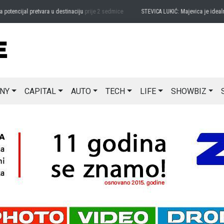
ncijal pretvara u destinaciju
prije 2 sedmice
STEVICA LUKIĆ: Majevica je idealna za 
NY
CAPITAL
AUTO
TECH
LIFE
SHOWBIZ