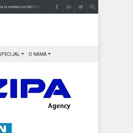
avanturu na četiri točka
prije 2 sedmice
DRAGAN OSTOJIĆ: Moj karakter je iskovan 
SPECIJAL
O NAMA