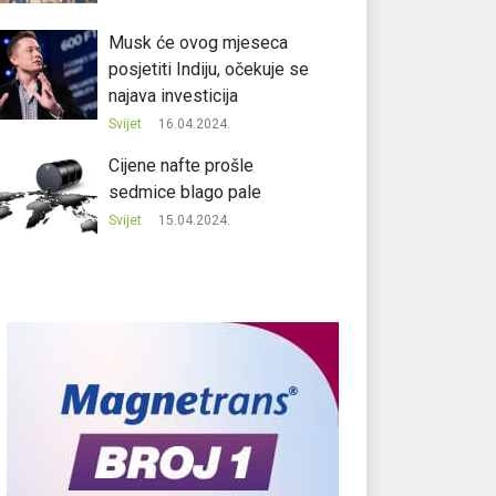
Musk će ovog mjeseca
posjetiti Indiju, očekuje se
najava investicija
Svijet
16.04.2024.
Cijene nafte prošle
sedmice blago pale
Svijet
15.04.2024.