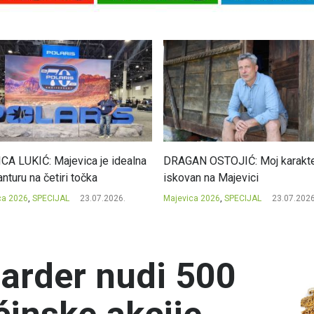
CA LUKIĆ: Majevica je idealna
DRAGAN OSTOJIĆ: Moj karakte
nturu na četiri točka
iskovan na Majevici
ca 2026
,
SPECIJAL
23.07.2026.
Majevica 2026
,
SPECIJAL
23.07.2026
jarder nudi 500