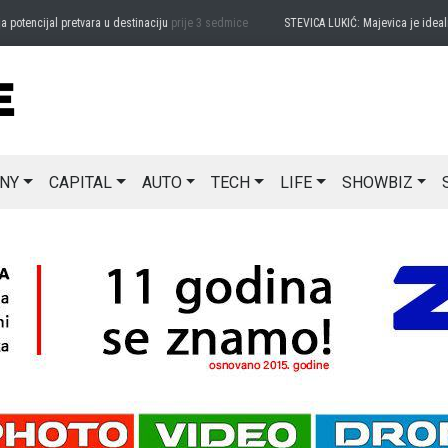
encijal pretvara u destinaciju
prije 3 sedmice
STEVICA LUKIĆ: Majevica je idealna z
NY
CAPITAL
AUTO
TECH
LIFE
SHOWBIZ