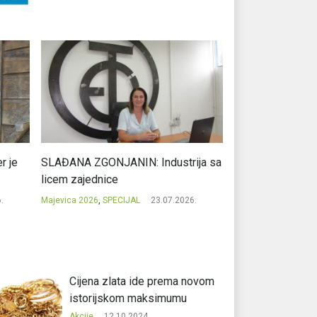
r je
SLAĐANA ZGONJANIN: Industrija sa
NIKOLA GAVRIĆ: L
licem zajednice
regionalni uspje
.
Majevica 2026
,
SPECIJAL
23.07.2026.
Majevica 2026
,
SPEC
Cijena zlata ide prema novom
istorijskom maksimumu
Akcije
12.10.2024.