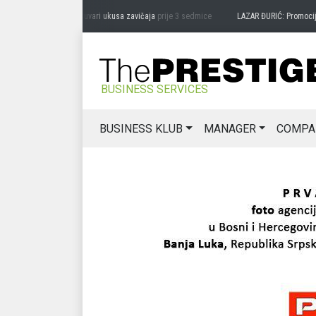
DRAG MIĆANOVIĆ: Čuvari ukusa zavičaja
prije 3 sedmice
LAZAR ĐURIĆ: Promocija pot
BUSINESS SERVICES
BUSINESS KLUB
MANAGER
COMPA