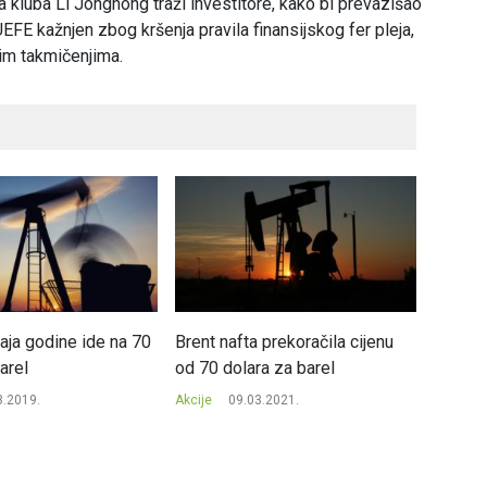
 kluba Li Jonghong traži investitore, kako bi prevazišao
 UEFE kažnjen zbog kršenja pravila finansijskog fer pleja,
im takmičenjima.
aja godine ide na 70
Brent nafta prekoračila cijenu
Nafta s
arel
od 70 dolara za barel
uvođen
3.2019.
Akcije
09.03.2021.
Akcije