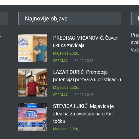
Najnovije objave
u
Pri
PREDRAG MIĆANOVIĆ: Čuvari
sva
ukusa zavičaja
Vaš
Majevica 2026
,
SPECIJAL
23.07.2026.
LAZAR ĐURIĆ: Promocija
potencijal pretvara u destinaciju
Majevica 2026
,
SPECIJAL
23.07.2026.
STEVICA LUKIĆ: Majevica je
idealna za avanturu na četiri
točka
Majevica 2026
,
SPECIJAL
23.07.2026.