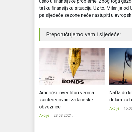
ušao u finansijske probleme. Zbog toga gazda
tešku finansijsku situaciju. Uz to, Milan je od
pa sljedeće sezone neće nastupiti u evropsk
Preporučujemo vam i sljedeće:
lja, cijene zlata
Američki investitori veoma
Nafta do kr
zainteresovani za kineske
dolara za b
obveznice
0.
Akcije
15.0
Akcije
23.03.2021.