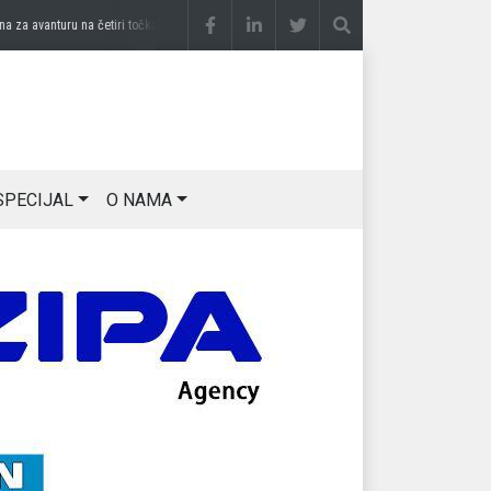
a avanturu na četiri točka
prije 3 sedmice
DRAGAN OSTOJIĆ: Moj karakter je iskovan
SPECIJAL
O NAMA