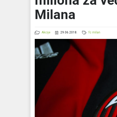
miliona za ve
Milana
Akcije
29.06.2018.
fc milan