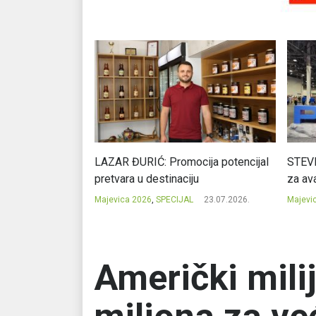
Ć: Čuvari ukusa
LAZAR ĐURIĆ: Promocija potencijal
STEVI
pretvara u destinaciju
za ava
23.07.2026.
Majevica 2026
,
SPECIJAL
23.07.2026.
Majevi
Američki mili