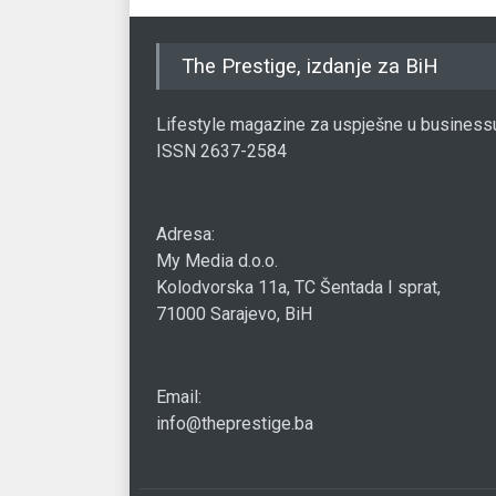
The Prestige, izdanje za BiH
Lifestyle magazine za uspješne u business
ISSN 2637-2584
Adresa:
My Media d.o.o.
Kolodvorska 11a, TC Šentada I sprat,
71000 Sarajevo, BiH
Email:
info@theprestige.ba