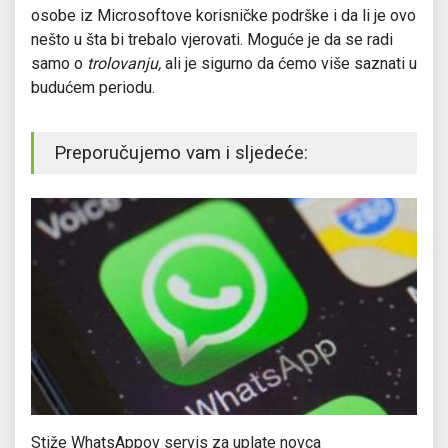
osobe iz Microsoftove korisničke podrške i da li je ovo
nešto u šta bi trebalo vjerovati. Moguće je da se radi
samo o
trolovanju,
ali je sigurno da ćemo više saznati u
budućem periodu.
Preporučujemo vam i sljedeće:
Stiže WhatsAppov servis za uplate novca
Pa