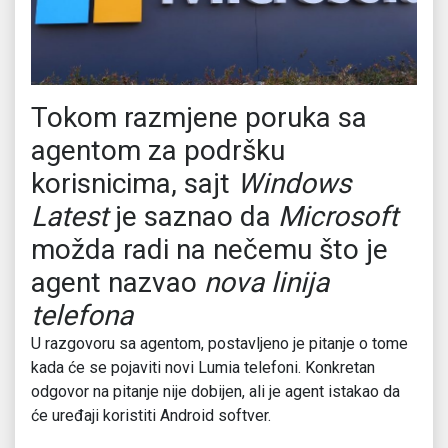
Tokom razmjene poruka sa
agentom za podršku
korisnicima, sajt
Windows
Latest
je saznao da
Microsoft
možda radi na nečemu što je
agent nazvao
nova linija
telefona
U razgovoru sa agentom, postavljeno je pitanje o tome
kada će se pojaviti novi Lumia telefoni. Konkretan
odgovor na pitanje nije dobijen, ali je agent istakao da
će uređaji koristiti Android softver.