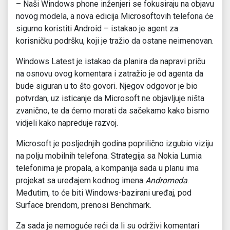
– Naši Windows phone inženjeri se fokusiraju na objavu
novog modela, a nova edicija Microsoftovih telefona će
sigurno koristiti Android – istakao je agent za
korisničku podršku, koji je tražio da ostane neimenovan.
Windows Latest je istakao da planira da napravi priču
na osnovu ovog komentara i zatražio je od agenta da
bude siguran u to što govori. Njegov odgovor je bio
potvrdan, uz isticanje da Microsoft ne objavljuje ništa
zvanično, te da ćemo morati da sačekamo kako bismo
vidjeli kako napreduje razvoj.
Microsoft je posljednjih godina poprilično izgubio viziju
na polju mobilnih telefona. Strategija sa Nokia Lumia
telefonima je propala, a kompanija sada u planu ima
projekat sa uređajem kodnog imena
Andromeda
.
Međutim, to će biti Windows-bazirani uređaj, pod
Surface brendom, prenosi Benchmark.
Za sada je nemoguće reći da li su održivi komentari