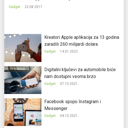
Gadget
22.08.2017.
Ga
Kreatori Apple aplikacija za 13 godina
zaradili 260 milijardi dolara
Gadget
14.01.2022.
Digitalni ključevi za automobile biće
nam dostupni veoma brzo
Gadget
07.10.2021.
Facebook spojio Instagram i
Messenger
Gadget
04.10.2021.