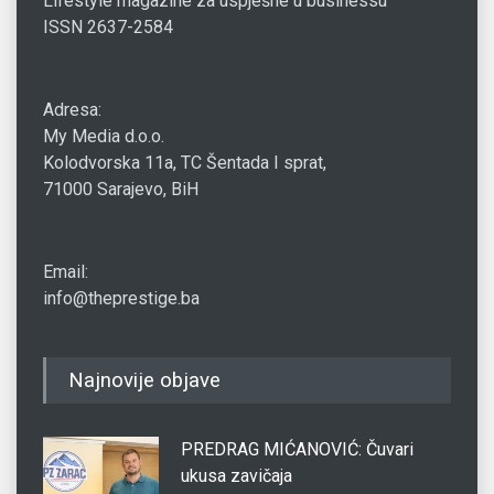
Lifestyle magazine za uspješne u businessu
ISSN 2637-2584
Adresa:
My Media d.o.o.
Kolodvorska 11a, TC Šentada I sprat,
71000 Sarajevo, BiH
Email:
info@theprestige.ba
Najnovije objave
PREDRAG MIĆANOVIĆ: Čuvari
ukusa zavičaja