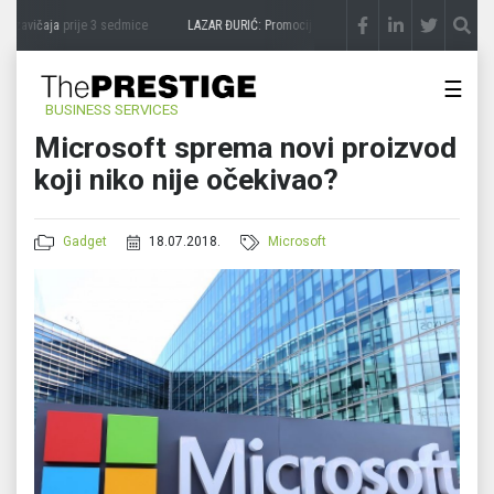
 zavičaja
prije 3 sedmice
LAZAR ĐURIĆ: Promocija potencijal pretvara u destinaciju
p
☰
BUSINESS SERVICES
Microsoft sprema novi proizvod
koji niko nije očekivao?
Gadget
18.07.2018.
Microsoft