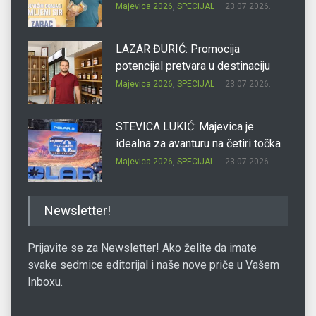
Majevica 2026
,
SPECIJAL
23.07.2026.
LAZAR ĐURIĆ: Promocija
potencijal pretvara u destinaciju
Majevica 2026
,
SPECIJAL
23.07.2026.
STEVICA LUKIĆ: Majevica je
idealna za avanturu na četiri točka
Majevica 2026
,
SPECIJAL
23.07.2026.
DRAGAN OSTOJIĆ: Moj karakter je
Newsletter!
iskovan na Majevici
Majevica 2026
,
SPECIJAL
23.07.2026.
Prijavite se za Newsletter! Ako želite da imate
svake sedmice editorijal i naše nove priče u Vašem
Inboxu.
SLAĐANA ZGONJANIN: Industrija
sa licem zajednice