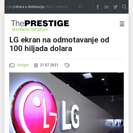
ncijal pretvara u destinaciju
prije 3 sedmice
STEVICA LUKIĆ: Majevica je idealna za 
☰
BUSINESS SERVICES
LG ekran na odmotavanje od
100 hiljada dolara
Gadget
21.07.2021.