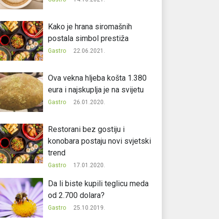
Kako je hrana siromašnih
postala simbol prestiža
Gastro
22.06.2021.
Ova vekna hljeba košta 1.380
eura i najskuplja je na svijetu
Gastro
26.01.2020.
Restorani bez gostiju i
konobara postaju novi svjetski
trend
Gastro
17.01.2020.
Da li biste kupili teglicu meda
od 2.700 dolara?
Gastro
25.10.2019.