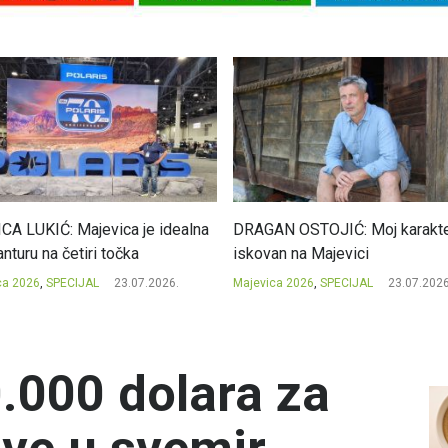
CA LUKIĆ: Majevica je idealna
DRAGAN OSTOJIĆ: Moj karakte
nturu na četiri točka
iskovan na Majevici
ca 2026
,
SPECIJAL
23.07.2026.
Majevica 2026
,
SPECIJAL
23.07.2026
000 dolara za