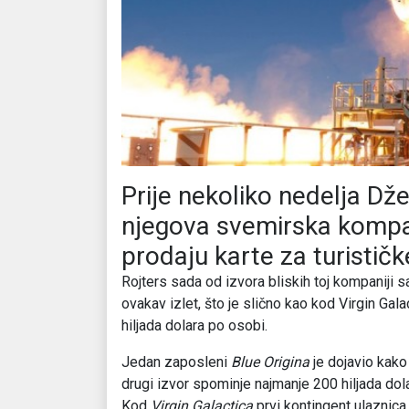
Prije nekoliko nedelja Dž
njegova svemirska komp
prodaju karte za turistič
Rojters sada od izvora bliskih toj kompaniji s
ovakav izlet, što je slično kao kod Virgin Gala
hiljada dolara po osobi.
Jedan zaposleni
Blue Origina
je dojavio kako 
drugi izvor spominje najmanje 200 hiljada dol
Kod
Virgin Galactica
prvi kontingent ulaznica