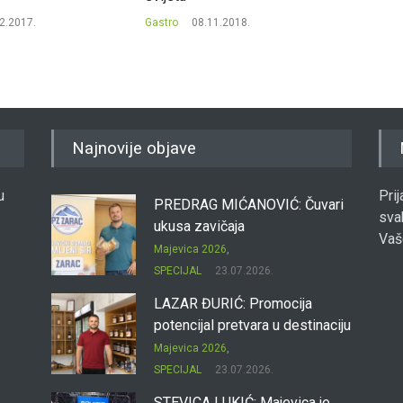
2.2017.
Gastro
08.11.2018.
Gastro
Najnovije objave
u
Pri
PREDRAG MIĆANOVIĆ: Čuvari
sva
ukusa zavičaja
Vaš
Majevica 2026
,
SPECIJAL
23.07.2026.
LAZAR ĐURIĆ: Promocija
potencijal pretvara u destinaciju
Majevica 2026
,
SPECIJAL
23.07.2026.
STEVICA LUKIĆ: Majevica je