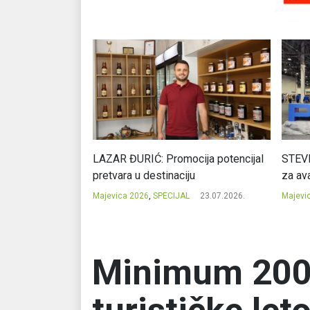
Ć: Čuvari ukusa
LAZAR ĐURIĆ: Promocija potencijal
STEVI
pretvara u destinaciju
za ava
23.07.2026.
Majevica 2026
,
SPECIJAL
23.07.2026.
Majevi
Minimum 200.