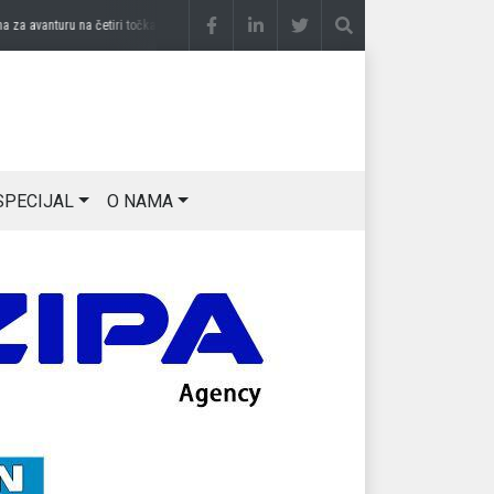
 avanturu na četiri točka
prije 3 sedmice
DRAGAN OSTOJIĆ: Moj karakter je iskovan
SPECIJAL
O NAMA