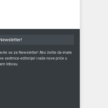
Gas
25.10.2019.
Gastro
02.12.2016.
Newsletter!
javite se za Newsletter! Ako želite da imate
ke sedmice editorijal i naše nove priče u
em Inboxu.