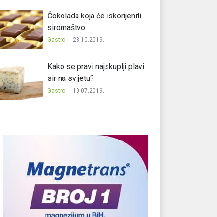
Čokolada koja će iskorijeniti
siromaštvo
Gastro
23.10.2019.
Kako se pravi najskuplji plavi
sir na svijetu?
Gastro
10.07.2019.