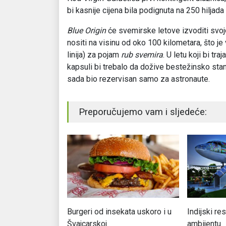
bi kasnije cijena bila podignuta na 250 hiljada
Blue Origin
će svemirske letove izvoditi svo
nositi na visinu od oko 100 kilometara, što 
linija) za pojam
rub svemira
. U letu koji bi tr
kapsuli bi trebalo da dožive bestežinsko stan
sada bio rezervisan samo za astronaute.
Preporučujemo vam i sljedeće:
ce - omiljena
Burgeri od insekata uskoro i u
Indijski r
do Nindža
Švajcarskoj
ambijentu