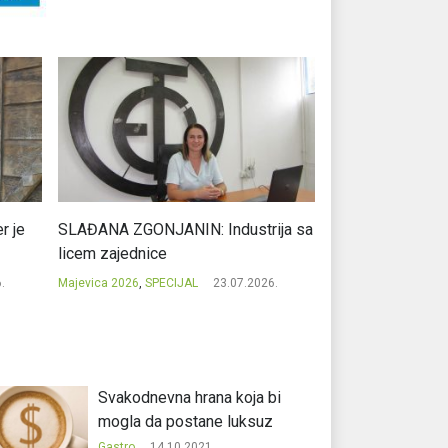
r je
SLAĐANA ZGONJANIN: Industrija sa
NIKOLA GAVRIĆ: L
licem zajednice
regionalni uspje
.
Majevica 2026
,
SPECIJAL
23.07.2026.
Majevica 2026
,
SPEC
Svakodnevna hrana koja bi
mogla da postane luksuz
Gastro
14.10.2021.