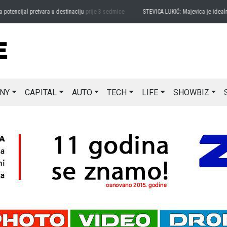
encijal pretvara u destinaciju
prije 3 sedmice
STEVICA LUKIĆ: Majevica je idealna za
NY
CAPITAL
AUTO
TECH
LIFE
SHOWBIZ