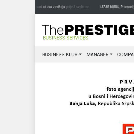
RAG MIĆANOVIĆ: Čuvari ukusa zavičaja
prije 3 sedmice
LAZAR ĐURIĆ: Promocija pot
BUSINESS SERVICES
BUSINESS KLUB
MANAGER
COMPA