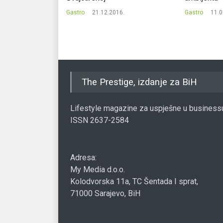
Gastro
21.12.2016.
Gastro
11.0
17.
The Prestige, izdanje za BiH
Lifestyle magazine za uspješne u business
ISSN 2637-2584
Adresa:
My Media d.o.o.
Kolodvorska 11a, TC Šentada I sprat,
71000 Sarajevo, BiH