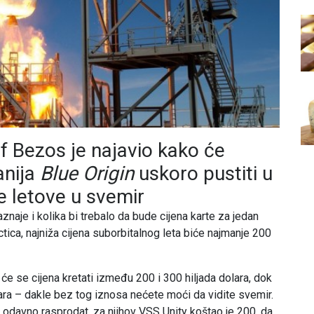
ef Bezos je najavio kako će
anija
Blue Origin
uskoro pustiti u
ke letove u svemir
aznaje i kolika bi trebalo da bude cijena karte za jedan
ctica, najniža cijena suborbitalnog leta biće najmanje 200
će se cijena kretati između 200 i 300 hiljada dolara, dok
ara – dakle bez tog iznosa nećete moći da vidite svemir.
, odavno rasprodat, za njihov VSS Unity koštao je 200, da