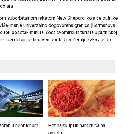
 dolara.
jom suborbitalnom raketom New Shepard, koja će putnike
je više-manje univerzalno dogovorena granica (Karmanova
ajao tek desetak minuta, šest svemirskih turista u putničkoj
je i da dobiju jedinstven pogled na Zemlju kakav je do
estoran u neobičnom
Pet najskupljih namirnica na
Da li b
svijetu
od 2.7