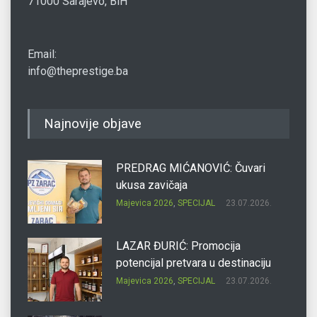
71000 Sarajevo, BiH
Email:
info@theprestige.ba
Najnovije objave
PREDRAG MIĆANOVIĆ: Čuvari
ukusa zavičaja
Majevica 2026
,
SPECIJAL
23.07.2026.
LAZAR ĐURIĆ: Promocija
potencijal pretvara u destinaciju
Majevica 2026
,
SPECIJAL
23.07.2026.