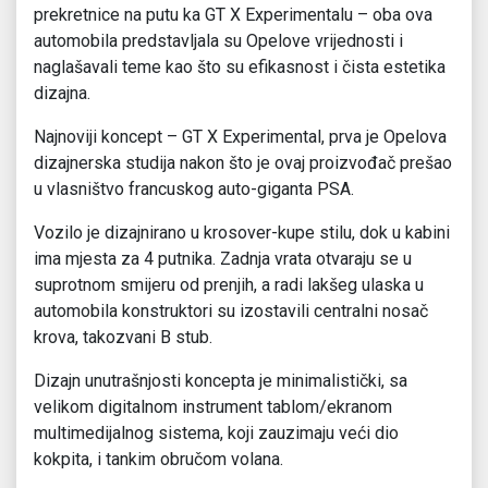
prekretnice na putu ka GT X Experimentalu – oba ova
automobila predstavljala su Opelove vrijednosti i
naglašavali teme kao što su efikasnost i čista estetika
dizajna.
Najnoviji koncept – GT X Experimental, prva je Opelova
dizajnerska studija nakon što je ovaj proizvođač prešao
u vlasništvo francuskog auto-giganta PSA.
Vozilo je dizajnirano u krosover-kupe stilu, dok u kabini
ima mjesta za 4 putnika. Zadnja vrata otvaraju se u
suprotnom smijeru od prenjih, a radi lakšeg ulaska u
automobila konstruktori su izostavili centralni nosač
krova, takozvani B stub.
Dizajn unutrašnjosti koncepta je minimalistički, sa
velikom digitalnom instrument tablom/ekranom
multimedijalnog sistema, koji zauzimaju veći dio
kokpita, i tankim obručom volana.