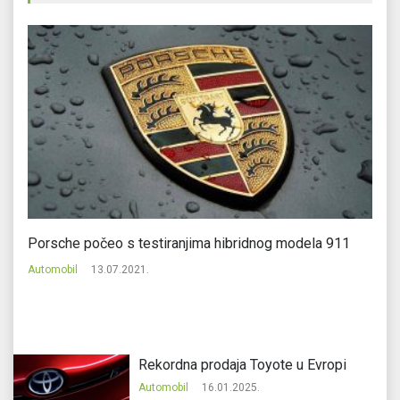
Porsche počeo s testiranjima hibridnog modela 911
Na
Automobil
13.07.2021.
Au
Rekordna prodaja Toyote u Evropi
Automobil
16.01.2025.