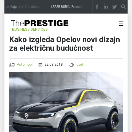
 zavičaja
prije 2 sedmice
LAZAR ĐURIĆ: Promocija potencijal pretvara u destinaciju
☰
BUSINESS SERVICES
Kako izgleda Opelov novi dizajn
za električnu budućnost
Automobil
22.08.2018.
opel