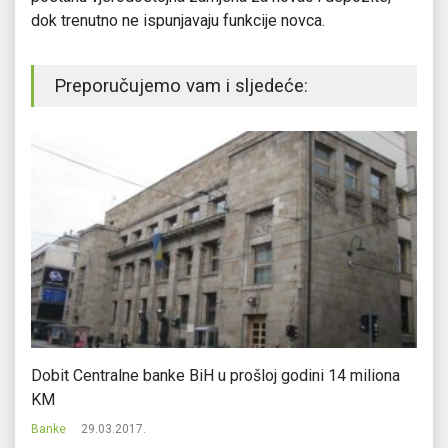
dok trenutno ne ispunjavaju funkcije novca.
Preporučujemo vam i sljedeće:
h
Dobit Centralne banke BiH u prošloj godini 14 miliona
Un
KM
d
Banke
29.03.2017.
Ba