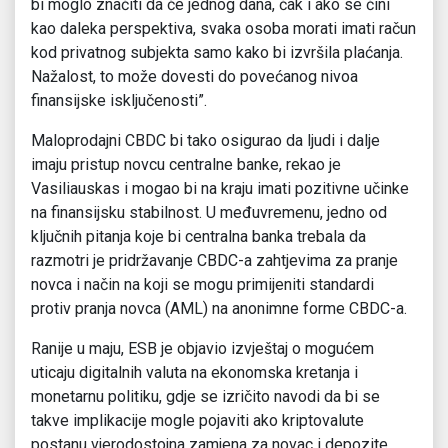
bi moglo značiti da će jednog dana, čak i ako se čini
kao daleka perspektiva, svaka osoba morati imati račun
kod privatnog subjekta samo kako bi izvršila plaćanja.
Nažalost, to može dovesti do povećanog nivoa
finansijske isključenosti”.
Maloprodajni CBDC bi tako osigurao da ljudi i dalje
imaju pristup novcu centralne banke, rekao je
Vasiliauskas i mogao bi na kraju imati pozitivne učinke
na finansijsku stabilnost. U međuvremenu, jedno od
ključnih pitanja koje bi centralna banka trebala da
razmotri je pridržavanje CBDC-a zahtjevima za pranje
novca i način na koji se mogu primijeniti standardi
protiv pranja novca (AML) na anonimne forme CBDC-a.
Ranije u maju, ESB je objavio izvještaj o mogućem
uticaju digitalnih valuta na ekonomska kretanja i
monetarnu politiku, gdje se izričito navodi da bi se
takve implikacije mogle pojaviti ako kriptovalute
postanu vjerodostojna zamjena za novac i depozite,