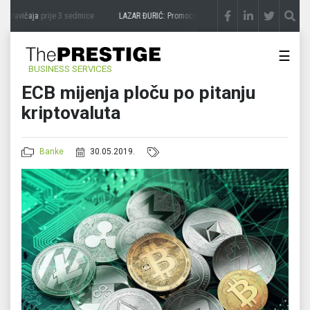
 zavičaja
prije 3 sedmice
LAZAR ĐURIĆ: Promocija potencijal pretvara u destinaciju
☰
BUSINESS SERVICES
ECB mijenja ploču po pitanju
kriptovaluta
Banke
30.05.2019.