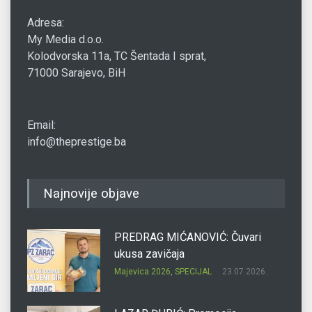
Adresa:
My Media d.o.o.
Kolodvorska 11a, TC Šentada I sprat,
71000 Sarajevo, BiH
Email:
info@theprestige.ba
Najnovije objave
PREDRAG MIĆANOVIĆ: Čuvari
ukusa zavičaja
Majevica 2026
,
SPECIJAL
23.07.2026.