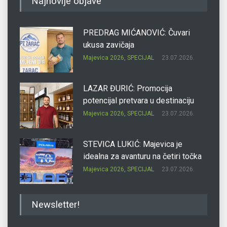
Najnovije objave
PREDRAG MIĆANOVIĆ: Čuvari
ukusa zavičaja
Majevica 2026
,
SPECIJAL
23.07.2026.
LAZAR ĐURIĆ: Promocija
potencijal pretvara u destinaciju
Majevica 2026
,
SPECIJAL
23.07.2026.
STEVICA LUKIĆ: Majevica je
idealna za avanturu na četiri točka
Majevica 2026
,
SPECIJAL
23.07.2026.
DRAGAN OSTOJIĆ: Moj karakter je
Newsletter!
iskovan na Majevici
Majevica 2026
,
SPECIJAL
23.07.2026.