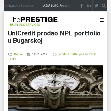
 zavičaja
prije 3 sedmice
LAZAR ĐURIĆ: Promocija potencijal pretvara u destinaciju
☰
BUSINESS SERVICES
UniCredit prodao NPL portfolio
u Bugarskoj
Banke
19.11.2019.
prodaja portfolija
,
UniCredit
Banka