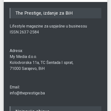
The Prestige, izdanje za BiH
Lifestyle magazine za uspješne u businessu
ISSN 2637-2584
Adresa:
My Media d.o.o.
Kolodvorska 11a, TC Šentada I sprat,
71000 Sarajevo, BiH
Email:
info@theprestige.ba