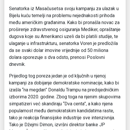
Senatorka iz Masačusetsa svoju kampanju za ulazak u
Bijelu kuću temelji na problemu nejednakosti prihoda
među američkim građanima. Kako bi pronašla novac za
proširenje zdravstvenog osiguranja Mediker, opraštanje
dugova koje su Amerikanci uzeli da bi platili studije, te
ulaganje u infrastrukturu, senatorka Voren je predložila
da se svaki dolar imovine vrijednije od 50 miliona
dolara oporezuje s dva odsto, prenosi Poslovni
dnevnik.
Prijedlog tog poreza jedan je od ključnih u njenoj
kampanji za dobijanje demokratske nominacije, kako bi
izašla “na megdan” Donaldu Trampu na predsjedničkim
izborima 2020. godine. Zbog toga na njenim skupovima
simpatizeri već skandiraju “Dva centa”, a kako njena
popularnost među demokratskim kandidatima raste,
tako je reakcija finansijske industrije sve intenzivnija.
Tako je Džejmi Dimon, izvršni direktor banke JP