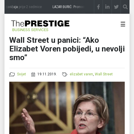
a zavičaja
prije 2 sedmice
LAZAR ĐURIĆ: Promocija potencijal pretvara u destinaciju
☰
BUSINESS SERVICES
Wall Street u panici: “Ako
Elizabet Voren pobijedi, u nevolji
smo”
Svijet
19.11.2019.
elizabet varen
,
Wall Street