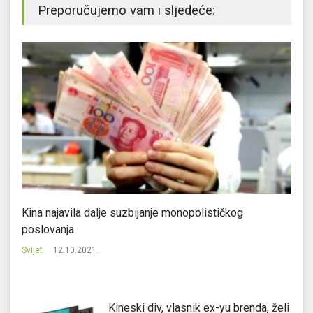
Preporučujemo vam i sljedeće:
Kina najavila dalje suzbijanje monopolističkog
Ru
poslovanja
Svi
Svijet
12.10.2021.
Kineski div, vlasnik ex-yu brenda, želi