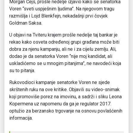
Morgan Čejs, prošle nedelje izjavio kako se senatorka
Voren “sveti uspješnim ljudima”. Na njegovom tragu
razmišlja i Lojd Blenkfejn, nekadašnji prvi čovjek
Goldman Saksa.
U objavi na Tviteru krajem prošle nedelje taj bankar je
rekao kako osveta određenoj grupi građana može biti
dobra za njenu kampanju, ali ne i za cijelu zemlju. Ali,
dodao je da senatorka Voren “nije moj kandidat, ali
uskladićemo se u mnogim pitanjima”, ne navodeći koja
su to pitanja.
Rukovodioci kampanje senatorke Voren ne sjede
skrštenih ruku na ove kritike. Objavili su video-snimak
koji promoviše porez na imovinu, a sadrži i sliku Leona
Kopermena uz napomenu da ga je regulator 2017.
optužio za berzansko trgovanje na osnovu povlašćenih
informacija.