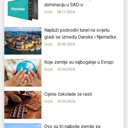
dominaciju u SAD-u
Svijet
08.11.2024.
Najduži podvodni tunel na svijetu
gradi se između Danske i Njemačke
Svijet
25.06.2024.
Koje zemlje su najbogatije u Evropi
Svijet
23.04.2024.
Cijene čokolade će rasti
Svijet
23.04.2024.
Ovo su tri najbolje zemlje za