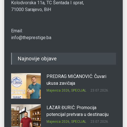
Kolodvorska 11a, TC Šentada I sprat,
71000 Sarajevo, BiH
Email:
info@theprestige.ba
Najnovije objave
PREDRAG MIĆANOVIĆ: Čuvari
ukusa zavičaja
Majevica 2026
,
SPECIJAL
23.07.2026.
LAZAR ĐURIĆ: Promocija
potencijal pretvara u destinaciju
Majevica 2026
,
SPECIJAL
23.07.2026.