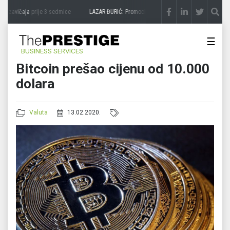
a zavičaja
prije 3 sedmice
LAZAR ĐURIĆ: Promocija potencijal pretvara u destinaciju
☰
BUSINESS SERVICES
Bitcoin prešao cijenu od 10.000
dolara
Valuta
13.02.2020.