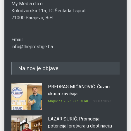
My Media d.o.o.
Kolodvorska 11a, TC Šentada I sprat,
71000 Sarajevo, BiH
Email:
info@theprestige.ba
Najnovije objave
PREDRAG MIĆANOVIĆ: Čuvari
ukusa zavičaja
Majevica 2026
,
SPECIJAL
23.07.2026.
LAZAR ĐURIĆ: Promocija
potencijal pretvara u destinaciju