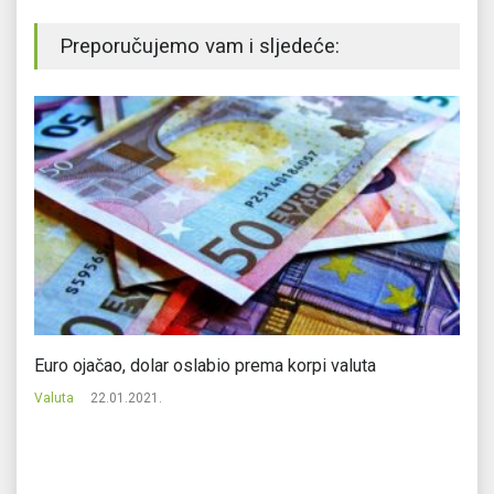
Preporučujemo vam i sljedeće:
Euro ojačao, dolar oslabio prema korpi valuta
Za
Valuta
22.01.2021.
Va