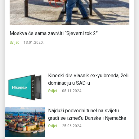
Moskva će sama završiti “Sjeverni tok 2”
De
Svijet
13.01.2020.
Svi
Kineski div, vlasnik ex-yu brenda, želi
dominaciju u SAD-u
Svijet
08.11.2024.
Najduži podvodni tunel na svijetu
gradi se između Danske i Njemačke
Svijet
25.06.2024.