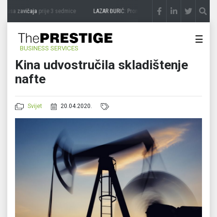
kusa zavičaja
prije 3 sedmice
LAZAR ĐURIĆ: Promocija potencijal pretvara u destina
☰
BUSINESS SERVICES
Kina udvostručila skladištenje
nafte
Svijet
20.04.2020.