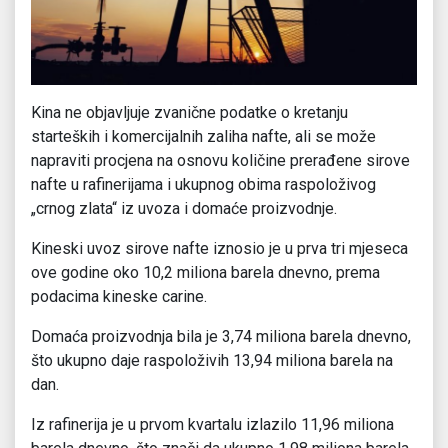
Kina ne objavljuje zvanične podatke o kretanju
starteških i komercijalnih zaliha nafte, ali se može
napraviti procjena na osnovu količine prerađene sirove
nafte u rafinerijama i ukupnog obima raspoloživog
„crnog zlata“ iz uvoza i domaće proizvodnje.
Kineski uvoz sirove nafte iznosio je u prva tri mjeseca
ove godine oko 10,2 miliona barela dnevno, prema
podacima kineske carine.
Domaća proizvodnja bila je 3,74 miliona barela dnevno,
što ukupno daje raspoloživih 13,94 miliona barela na
dan.
Iz rafinerija je u prvom kvartalu izlazilo 11,96 miliona