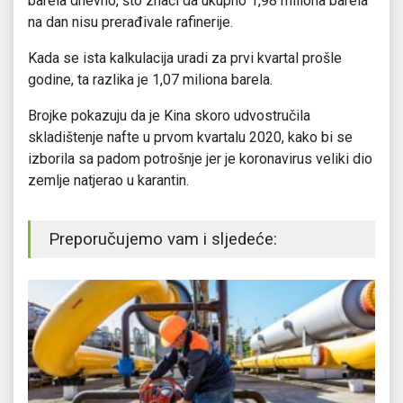
barela dnevno, što znači da ukupno 1,98 miliona barela
na dan nisu prerađivale rafinerije.
Kada se ista kalkulacija uradi za prvi kvartal prošle
godine, ta razlika je 1,07 miliona barela.
Brojke pokazuju da je Kina skoro udvostručila
skladištenje nafte u prvom kvartalu 2020, kako bi se
izborila sa padom potrošnje jer je koronavirus veliki dio
zemlje natjerao u karantin.
Preporučujemo vam i sljedeće: