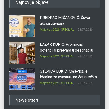
Najnovije objave
PREDRAG MIĆANOVIĆ: Čuvari
ukusa zavičaja
Majevica 2026
,
SPECIJAL
23.07.2026.
LAZAR ĐURIĆ: Promocija
potencijal pretvara u destinaciju
Majevica 2026
,
SPECIJAL
23.07.2026.
STEVICA LUKIĆ: Majevica je
idealna za avanturu na četiri točka
Majevica 2026
,
SPECIJAL
23.07.2026.
DRAGAN OSTOJIĆ: Moj karakter je
Newsletter!
iskovan na Majevici