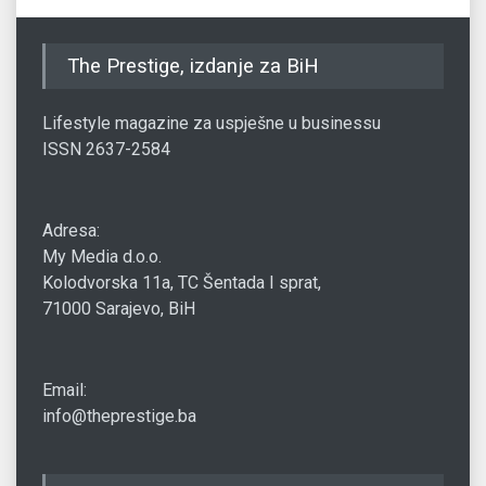
The Prestige, izdanje za BiH
Lifestyle magazine za uspješne u businessu
ISSN 2637-2584
Adresa:
My Media d.o.o.
Kolodvorska 11a, TC Šentada I sprat,
71000 Sarajevo, BiH
Email:
info@theprestige.ba