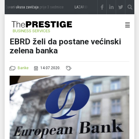
Čuvari ukusa zavičaja
prije 3 sedmice
LAZAR ĐURIĆ: Promocija potencijal pretvara 
☰
BUSINESS SERVICES
EBRD želi da postane većinski
zelena banka
Banke
14.07.2020.