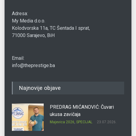
Adresa:
My Media d.o.o.
Kolodvorska 11a, TC Šentada I sprat,
71000 Sarajevo, BiH
Email:
info@theprestige.ba
Najnovije objave
PREDRAG MIĆANOVIĆ: Čuvari
ukusa zavičaja
Majevica 2026
,
SPECIJAL
23.07.2026.