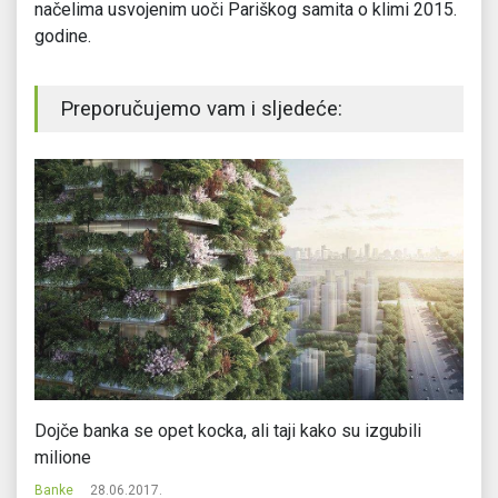
načelima usvojenim uoči Pariškog samita o klimi 2015.
godine.
Preporučujemo vam i sljedeće:
Dojče banka se opet kocka, ali taji kako su izgubili
Di
milione
na
Banke
28.06.2017.
Ba