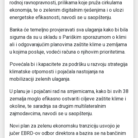
rodnoj ravnopravnosti, prilikama koje pruža cirkularna
ekonomija, te o zelenim digitalnim rješenjima i o ulozi
energetske efikasnosti, navodi se u saopštenju.
Banka će temeljno provjeravati sva ulaganja kako bi bila
sigurna da su u skladu s Pariškim sporazumom o klimi
ali i odgovarajućim planovima zaštite klime u zemljama
u kojima posluje, vodeći računa o njihovim prioritetima.
Povećala bi i kapacitete za podršku u razvoju strategija
klimatske otpornosti i pojačala nastojanja na
mobilizaciji zelenih ulaganja.
U planu je i pojačani rad na smjernicama, kako bi svih 38
zemalja moglo efikasno ostvariti ciljeve zaštite klime i
okoline, te saradnja sa drugim multilateralnim
zajmodavcima, navodi se u saopštenju.
Novi plan za zelenu ekonomsku tranziciju usvojio je
jučer EBRD-ov odbor direktora a bazira se na bančinim