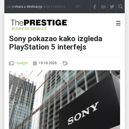
cijal pretvara u destinaciju
prije 3 sedmice
STEVICA LUKIĆ: Majevica je idealna za 
☰
BUSINESS SERVICES
Sony pokazao kako izgleda
PlayStation 5 interfejs
Gadget
19.10.2020.