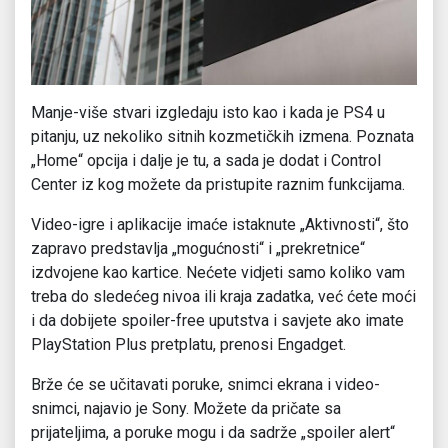
Manje-više stvari izgledaju isto kao i kada je PS4 u
pitanju, uz nekoliko sitnih kozmetičkih izmena. Poznata
„Home“ opcija i dalje je tu, a sada je dodat i Control
Center iz kog možete da pristupite raznim funkcijama.
Video-igre i aplikacije imaće istaknute „Aktivnosti“, što
zapravo predstavlja „mogućnosti“ i „prekretnice“
izdvojene kao kartice. Nećete vidjeti samo koliko vam
treba do sledećeg nivoa ili kraja zadatka, već ćete moći
i da dobijete spoiler-free uputstva i savjete ako imate
PlayStation Plus pretplatu, prenosi Engadget.
Brže će se učitavati poruke, snimci ekrana i video-
snimci, najavio je Sony. Možete da pričate sa
prijateljima, a poruke mogu i da sadrže „spoiler alert“