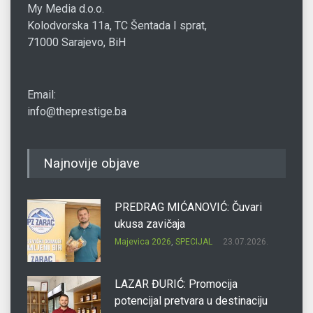
My Media d.o.o.
Kolodvorska 11a, TC Šentada I sprat,
71000 Sarajevo, BiH
Email:
info@theprestige.ba
Najnovije objave
PREDRAG MIĆANOVIĆ: Čuvari
ukusa zavičaja
Majevica 2026
,
SPECIJAL
23.07.2026.
LAZAR ĐURIĆ: Promocija
potencijal pretvara u destinaciju