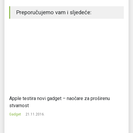
Preporučujemo vam i sljedeće:
Apple testira novi gadget – naočare za proširenu
Pa
stvarnost
pr
Gadget
21.11.2016.
Ga