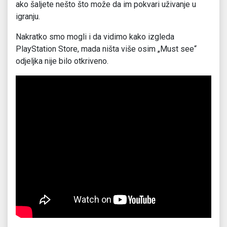
ako šaljete nešto što može da im pokvari uživanje u
igranju.
Nakratko smo mogli i da vidimo kako izgleda
PlayStation Store, mada ništa više osim „Must see“
odjeljka nije bilo otkriveno.