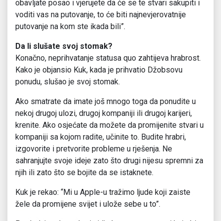
obavljate posao i vjerujete da će se te stvari sakupiti i
voditi vas na putovanje, to će biti najnevjerovatnije
putovanje na kom ste ikada bili”.
Da li slušate svoj stomak?
Konačno, neprihvatanje statusa quo zahtijeva hrabrost.
Kako je objansio Kuk, kada je prihvatio Džobsovu
ponudu, slušao je svoj stomak.
Ako smatrate da imate još mnogo toga da ponudite u
nekoj drugoj ulozi, drugoj kompaniji ili drugoj karijeri,
krenite. Ako osjećate da možete da promijenite stvari u
kompaniji sa kojom radite, učinite to. Budite hrabri,
izgovorite i pretvorite probleme u rješenja. Ne
sahranjujte svoje ideje zato što drugi nijesu spremni za
njih ili zato što se bojite da se istaknete.
Kuk je rekao: “Mi u Apple-u tražimo ljude koji zaiste
žele da promijene svijet i ulože sebe u to”.