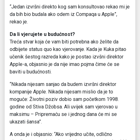
“Jedan izvršni direkto kog sam konsultovao rekao mi je
da bih bio budala ako odem iz Compaqa u Apple”,
rekao je.
Da li vjerujete u budućnost?
Treća stvar koja će vam biti potrebna ako želite da
odbijete status quo kao vjerovanje. Kada je Kuka pitao
učenik šestog razreda kako je postao izvšni direktor
Apple-a, objasnio je da nije imao pojma čime će se
baviti u budućnosti.
“Nikada nijesam sanjao da budem izvršni direktor
kompanije Apple. Nikada nijesam mislio da je to
moguće: Životni poziv dobio sam početkom 1998.
godine od Stiva Džobsa. Ali uvijek sam vjerovao u
maksimu – Pripremaću se i jednog dana će mi se
ukazati šansa”.
A onda je i objasnio: “Ako vrijedno učite, odlično