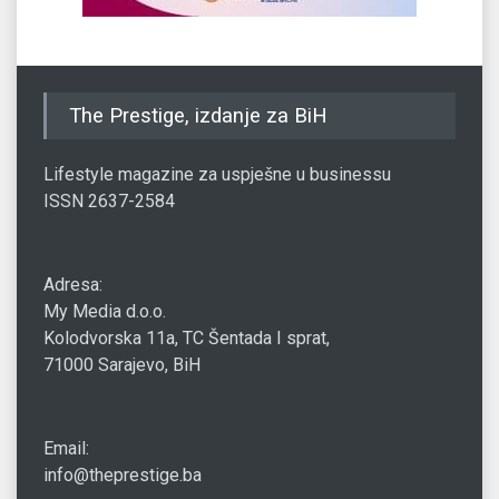
The Prestige, izdanje za BiH
Lifestyle magazine za uspješne u businessu
ISSN 2637-2584
Adresa:
My Media d.o.o.
Kolodvorska 11a, TC Šentada I sprat,
71000 Sarajevo, BiH
Email:
info@theprestige.ba