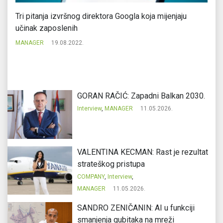
Tri pitanja izvršnog direktora Googla koja mijenjaju
Ma
učinak zaposlenih
M
MANAGER
19.08.2022.
GORAN RAČIĆ: Zapadni Balkan 2030.
Interview
,
MANAGER
11.05.2026.
VALENTINA KECMAN: Rast je rezultat
strateškog pristupa
COMPANY
,
Interview
,
MANAGER
11.05.2026.
SANDRO ZENIČANIN: AI u funkciji
smanjenja gubitaka na mreži