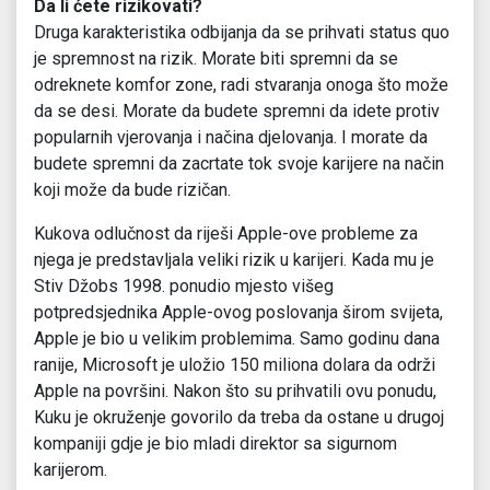
Da li ćete rizikovati?
Druga karakteristika odbijanja da se prihvati status quo
je spremnost na rizik. Morate biti spremni da se
odreknete komfor zone, radi stvaranja onoga što može
da se desi. Morate da budete spremni da idete protiv
popularnih vjerovanja i načina djelovanja. I morate da
budete spremni da zacrtate tok svoje karijere na način
koji može da bude rizičan.
Kukova odlučnost da riješi Apple-ove probleme za
njega je predstavljala veliki rizik u karijeri. Kada mu je
Stiv Džobs 1998. ponudio mjesto višeg
potpredsjednika Apple-ovog poslovanja širom svijeta,
Apple je bio u velikim problemima. Samo godinu dana
ranije, Microsoft je uložio 150 miliona dolara da održi
Apple na površini. Nakon što su prihvatili ovu ponudu,
Kuku je okruženje govorilo da treba da ostane u drugoj
kompaniji gdje je bio mladi direktor sa sigurnom
karijerom.