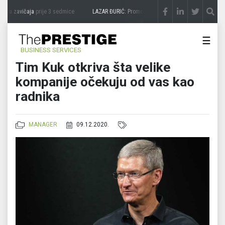
sa zavičaja
prije 3 sedmice
LAZAR ĐURIĆ: Promocija potencijal pretvara u destinaci
☰
BUSINESS SERVICES
Tim Kuk otkriva šta velike
kompanije očekuju od vas kao
radnika
MANAGER
09.12.2020.