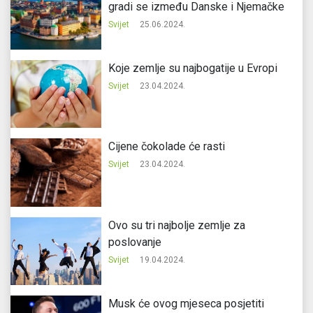
gradi se između Danske i Njemačke
Svijet
25.06.2024.
Koje zemlje su najbogatije u Evropi
Svijet
23.04.2024.
Cijene čokolade će rasti
Svijet
23.04.2024.
Ovo su tri najbolje zemlje za
poslovanje
Svijet
19.04.2024.
Musk će ovog mjeseca posjetiti