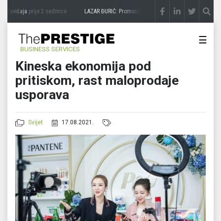
zavičaja
prije 2 sedmice
LAZAR ĐURIĆ: Promocija potencijal pretvara u destinaciju
p
☰
BUSINESS SERVICES
Kineska ekonomija pod
pritiskom, rast maloprodaje
usporava
Svijet
17.08.2021.