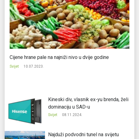
s
Cijene hrane pale na najniži nivo u dvije godine
It
Svijet
10.07.2023.
Svi
Kineski div, vlasnik ex-yu brenda, želi
dominaciju u SAD-u
Svijet
08.11.2024.
Najduži podvodni tunel na svijetu