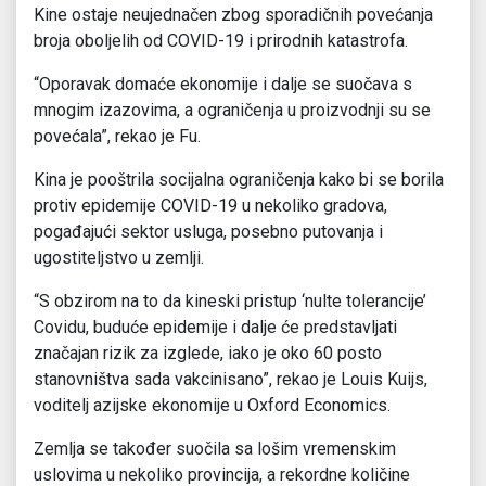
Kine ostaje neujednačen zbog sporadičnih povećanja
broja oboljelih od COVID-19 i prirodnih katastrofa.
“Oporavak domaće ekonomije i dalje se suočava s
mnogim izazovima, a ograničenja u proizvodnji su se
povećala”, rekao je Fu.
Kina je pooštrila socijalna ograničenja kako bi se borila
protiv epidemije COVID-19 u nekoliko gradova,
pogađajući sektor usluga, posebno putovanja i
ugostiteljstvo u zemlji.
“S obzirom na to da kineski pristup ‘nulte tolerancije’
Covidu, buduće epidemije i dalje će predstavljati
značajan rizik za izglede, iako je oko 60 posto
stanovništva sada vakcinisano”, rekao je Louis Kuijs,
voditelj azijske ekonomije u Oxford Economics.
Zemlja se također suočila sa lošim vremenskim
uslovima u nekoliko provincija, a rekordne količine