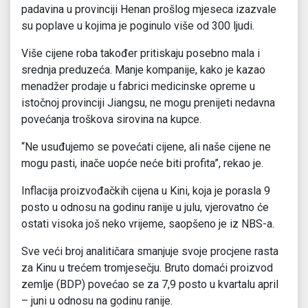
padavina u provinciji Henan prošlog mjeseca izazvale
su poplave u kojima je poginulo više od 300 ljudi.
Više cijene roba također pritiskaju posebno mala i
srednja preduzeća. Manje kompanije, kako je kazao
menadžer prodaje u fabrici medicinske opreme u
istočnoj provinciji Jiangsu, ne mogu prenijeti nedavna
povećanja troškova sirovina na kupce.
“Ne usuđujemo se povećati cijene, ali naše cijene ne
mogu pasti, inače uopće neće biti profita”, rekao je.
Inflacija proizvođačkih cijena u Kini, koja je porasla 9
posto u odnosu na godinu ranije u julu, vjerovatno će
ostati visoka još neko vrijeme, saopšeno je iz NBS-a.
Sve veći broj analitičara smanjuje svoje procjene rasta
za Kinu u trećem tromjesečju. Bruto domaći proizvod
zemlje (BDP) povećao se za 7,9 posto u kvartalu april
– juni u odnosu na godinu ranije.