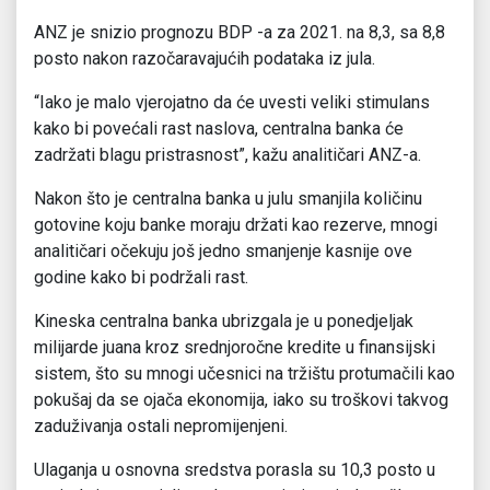
ANZ je snizio prognozu BDP -a za 2021. na 8,3, sa 8,8
posto nakon razočaravajućih podataka iz jula.
“Iako je malo vjerojatno da će uvesti veliki stimulans
kako bi povećali rast naslova, centralna banka će
zadržati blagu pristrasnost”, kažu analitičari ANZ-a.
Nakon što je centralna banka u julu smanjila količinu
gotovine koju banke moraju držati kao rezerve, mnogi
analitičari očekuju još jedno smanjenje kasnije ove
godine kako bi podržali rast.
Kineska centralna banka ubrizgala je u ponedjeljak
milijarde juana kroz srednjoročne kredite u finansijski
sistem, što su mnogi učesnici na tržištu protumačili kao
pokušaj da se ojača ekonomija, iako su troškovi takvog
zaduživanja ostali nepromijenjeni.
Ulaganja u osnovna sredstva porasla su 10,3 posto u