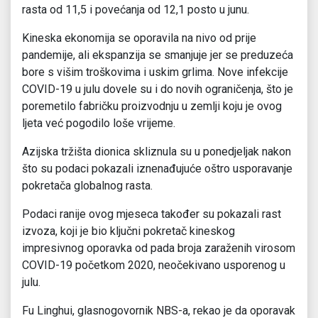
rasta od 11,5 i povećanja od 12,1 posto u junu.
Kineska ekonomija se oporavila na nivo od prije
pandemije, ali ekspanzija se smanjuje jer se preduzeća
bore s višim troškovima i uskim grlima. Nove infekcije
COVID-19 u julu dovele su i do novih ograničenja, što je
poremetilo fabričku proizvodnju u zemlji koju je ovog
ljeta već pogodilo loše vrijeme.
Azijska tržišta dionica skliznula su u ponedjeljak nakon
što su podaci pokazali iznenađujuće oštro usporavanje
pokretača globalnog rasta.
Podaci ranije ovog mjeseca također su pokazali rast
izvoza, koji je bio ključni pokretač kineskog
impresivnog oporavka od pada broja zaraženih virosom
COVID-19 početkom 2020, neočekivano usporenog u
julu.
Fu Linghui, glasnogovornik NBS-a, rekao je da oporavak