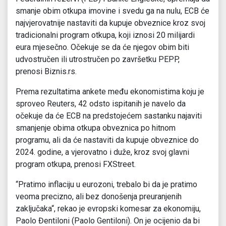
smanje obim otkupa imovine i svedu ga na nulu, ECB će
najvjerovatnije nastaviti da kupuje obveznice kroz svoj
tradicionalni program otkupa, koji iznosi 20 milijardi
eura mjesečno. Očekuje se da će njegov obim biti
udvostručen ili utrostručen po završetku PEPP,
prenosi Biznis.rs.
Prema rezultatima ankete među ekonomistima koju je
sproveo Reuters, 42 odsto ispitanih je navelo da
očekuje da će ECB na predstojećem sastanku najaviti
smanjenje obima otkupa obveznica po hitnom
programu, ali da će nastaviti da kupuje obveznice do
2024. godine, a vjerovatno i duže, kroz svoj glavni
program otkupa, prenosi FXStreet.
“Pratimo inflaciju u eurozoni, trebalo bi da je pratimo
veoma precizno, ali bez donošenja preuranjenih
zaključaka“, rekao je evropski komesar za ekonomiju,
Paolo Đentiloni (Paolo Gentiloni). On je ocijenio da bi