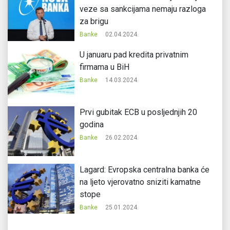
veze sa sankcijama nemaju razloga
za brigu
Banke
02.04.2024.
U januaru pad kredita privatnim
firmama u BiH
Banke
14.03.2024.
Prvi gubitak ECB u posljednjih 20
godina
Banke
26.02.2024.
Lagard: Evropska centralna banka će
na ljeto vjerovatno sniziti kamatne
stope
Banke
25.01.2024.