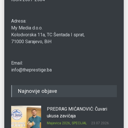
Adresa:
My Media d.o.o.
Kolodvorska 11a, TC Šentada I sprat,
71000 Sarajevo, BiH
Email:
info@theprestige.ba
Najnovije objave
PREDRAG MIĆANOVIĆ: Čuvari
ukusa zavičaja
Majevica 2026
,
SPECIJAL
23.07.2026.