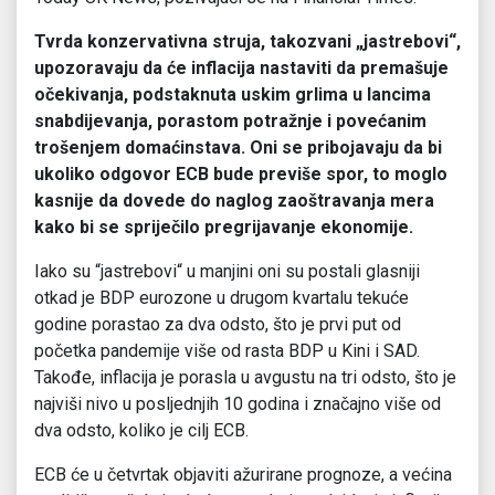
Tvrda konzervativna struja, takozvani „jastrebovi“,
upozoravaju da će inflacija nastaviti da premašuje
očekivanja, podstaknuta uskim grlima u lancima
snabdijevanja, porastom potražnje i povećanim
trošenjem domaćinstava. Oni se pribojavaju da bi
ukoliko odgovor ECB bude previše spor, to moglo
kasnije da dovede do naglog zaoštravanja mera
kako bi se spriječilo pregrijavanje ekonomije.
Iako su “jastrebovi“ u manjini oni su postali glasniji
otkad je BDP eurozone u drugom kvartalu tekuće
godine porastao za dva odsto, što je prvi put od
početka pandemije više od rasta BDP u Kini i SAD.
Takođe, inflacija je porasla u avgustu na tri odsto, što je
najviši nivo u posljednjih 10 godina i značajno više od
dva odsto, koliko je cilj ECB.
ECB će u četvrtak objaviti ažurirane prognoze, a većina