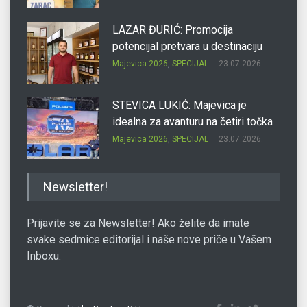
LAZAR ĐURIĆ: Promocija
potencijal pretvara u destinaciju
Majevica 2026
,
SPECIJAL
23.07.2026.
STEVICA LUKIĆ: Majevica je
idealna za avanturu na četiri točka
Majevica 2026
,
SPECIJAL
23.07.2026.
DRAGAN OSTOJIĆ: Moj karakter je
Newsletter!
iskovan na Majevici
Majevica 2026
,
SPECIJAL
23.07.2026.
Prijavite se za Newsletter! Ako želite da imate
svake sedmice editorijal i naše nove priče u Vašem
Inboxu.
SLAĐANA ZGONJANIN: Industrija
sa licem zajednice
Majevica 2026
,
SPECIJAL
23.07.2026.