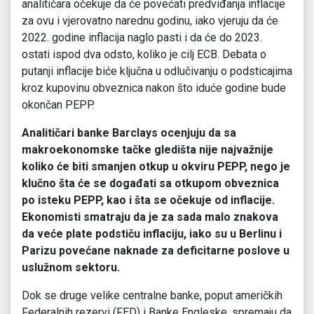
analitičara očekuje da će povećati predviđanja inflacije
za ovu i vjerovatno narednu godinu, iako vjeruju da će
2022. godine inflacija naglo pasti i da će do 2023.
ostati ispod dva odsto, koliko je cilj ECB. Debata o
putanji inflacije biće ključna u odlučivanju o podsticajima
kroz kupovinu obveznica nakon što iduće godine bude
okončan PEPP.
Analitičari banke Barclays ocenjuju da sa
makroekonomske tačke gledišta nije najvažnije
koliko će biti smanjen otkup u okviru PEPP, nego je
klučno šta će se događati sa otkupom obveznica
po isteku PEPP, kao i šta se očekuje od inflacije.
Ekonomisti smatraju da je za sada malo znakova
da veće plate podstiču inflaciju, iako su u Berlinu i
Parizu povećane naknade za deficitarne poslove u
uslužnom sektoru.
Dok se druge velike centralne banke, poput američkih
Federalnih rezervi (FED) i Banke Engleske, spremaju da