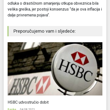
odluka o drastičnom smanjenju otkupa obveznica bila
velika greška, jer postoji konsenzus “da je ova inflacija i
dalje privremena pojava“.
Preporučujemo vam i sljedeće:
u
HSBC udvostručio dobit
S
Banke
04.08.2021.
Ba