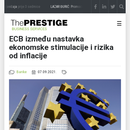
 zavičaja
prije 3 sedmice
LAZAR ĐURIĆ: Promocija potencijal pretvara u destinaciju
☰
BUSINESS SERVICES
ECB između nastavka
ekonomske stimulacije i rizika
od inflacije
Banke
07.09.2021.