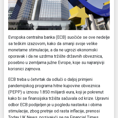
Evropska centralna banka (ECB) suočiće se ove nedelje
sa teškim izazovom, kako da smanji svoje velike
monetarne stimulacije, a da ne ugrozi ekonomski
oporavak i da ne uzdrma tržište državnih obveznica,
posebno u zemljama južne Evrope, koje su najranjiviji
korisnici zajmova.
ECB treba u četvrtak da odluči o daljoj primjeni
pandemijskog programa hitne kupovine obveznica
(PEPP) u iznosu 1.850 milijardi eura, koji je pokrenut
kako bi se finansijska tržišta sačuvala od krize. Upravni
odbor ECB podijeljen je u pogledu nastavka i obima
stimulacije, zbog pretnje od rasta inflacije, prenosi
Today UK News, pozivajući se na Financial Times.