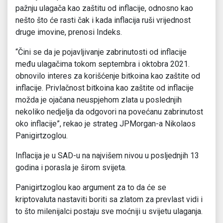
pažnju ulagača kao zaštitu od inflacije, odnosno kao
nešto što će rasti čak i kada inflacija ruši vrijednost
druge imovine, prenosi Indeks.
“Čini se da je pojavljivanje zabrinutosti od inflacije
među ulagačima tokom septembra i oktobra 2021.
obnovilo interes za korišćenje bitkoina kao zaštite od
inflacije. Privlačnost bitkoina kao zaštite od inflacije
možda je ojačana neuspjehom zlata u poslednjih
nekoliko nedjelja da odgovori na povećanu zabrinutost
oko inflacije”, rekao je strateg JPMorgan-a Nikolaos
Panigirtzoglou.
Inflacija je u SAD-u na najvišem nivou u posljednjih 13
godina i porasla je širom svijeta.
Panigirtzoglou kao argument za to da će se
kriptovaluta nastaviti boriti sa zlatom za prevlast vidi i
to što milenijalci postaju sve moćniji u svijetu ulaganja.