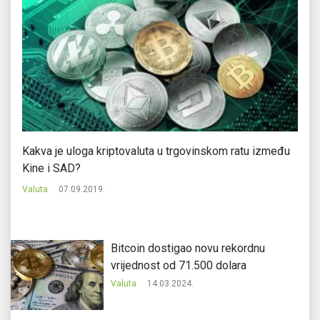
Kakva je uloga kriptovaluta u trgovinskom ratu između
Na
Kine i SAD?
Va
Valuta
07.09.2019.
Bitcoin dostigao novu rekordnu
vrijednost od 71.500 dolara
Valuta
14.03.2024.