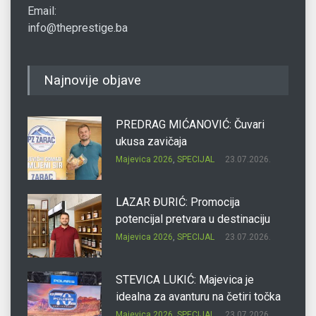
Email:
info@theprestige.ba
Najnovije objave
PREDRAG MIĆANOVIĆ: Čuvari
ukusa zavičaja
Majevica 2026
,
SPECIJAL
23.07.2026.
LAZAR ĐURIĆ: Promocija
potencijal pretvara u destinaciju
Majevica 2026
,
SPECIJAL
23.07.2026.
STEVICA LUKIĆ: Majevica je
idealna za avanturu na četiri točka
Majevica 2026
,
SPECIJAL
23.07.2026.