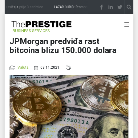
 zavičaja
prije 3 sedmice
LAZAR ĐURIĆ: Promocija potencijal pretvara u destinaciju
☰
BUSINESS SERVICES
JPMorgan predviđa rast
bitcoina blizu 150.000 dolara
Valuta
08.11.2021.