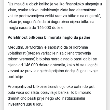
“Uzimajući u obzir koliko je veliko finansijsko ulaganje u
zlato, svako takvo istiskivanje zlata kao alternativne
valute podrazumijeva veliki rast za bitkoin na dugi rok”,
rekao je, sugerišući da bi dugoročno cijena bitkoina
mogla narasti do 146.000 dolara.
Volatilnost bitkoina bi morala naglo da padne
Međutim, JPMorgan je saopštio da bi ogromna
volatilnost (stepen varijacije niza cijena trgovanja
tokom vremena) bitkoina morala naglo pasti da bi se
cijena od 146.000 dolara ostvarila, kako bi se ulagači
vezani uz pravila osjećali prijatno dodajući ga u svoje
portfolije.
Promjenljivost bitkoina trenutno je oko četiri do pet
puta veća od zlata, objavila je banka. To bi moralo
dramatično pasti prije nego što institucionalni
investitori uđu u igru.