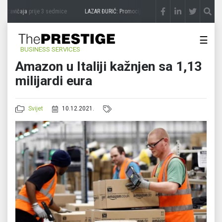
 zavičaja
prije 3 sedmice
LAZAR ĐURIĆ: Promocija potencijal pretvara u destinaciju
☰
BUSINESS SERVICES
Amazon u Italiji kažnjen sa 1,13
milijardi eura
Svijet
10.12.2021.