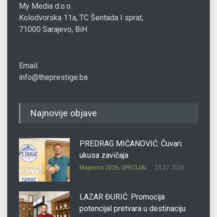
My Media d.o.o.
Kolodvorska 11a, TC Šentada I sprat,
71000 Sarajevo, BiH
Email:
info@theprestige.ba
Najnovije objave
PREDRAG MIĆANOVIĆ: Čuvari
ukusa zavičaja
Majevica 2026
,
SPECIJAL
23.07.2026.
LAZAR ĐURIĆ: Promocija
potencijal pretvara u destinaciju