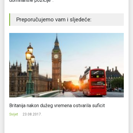
dominantne pozicije”.
Preporučujemo vam i sljedeće:
Britanija nakon dužeg vremena ostvarila suficit
Dr
Svijet
23.08.2017.
Svi