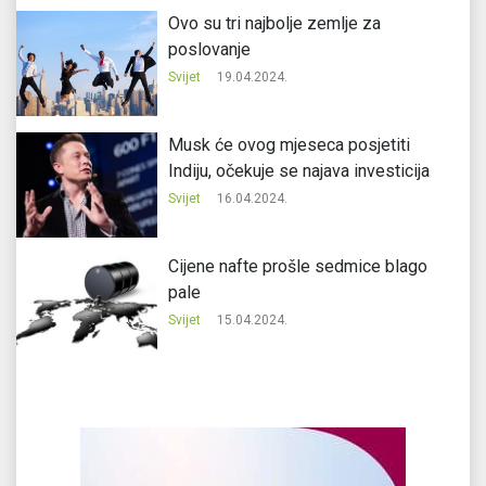
Ovo su tri najbolje zemlje za
poslovanje
Svijet
19.04.2024.
Musk će ovog mjeseca posjetiti
Indiju, očekuje se najava investicija
Svijet
16.04.2024.
Cijene nafte prošle sedmice blago
pale
Svijet
15.04.2024.