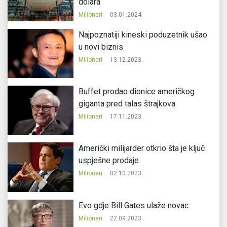
dolara
Milioneri
03.01.2024.
Najpoznatiji kineski poduzetnik ušao
u novi biznis
Milioneri
13.12.2023.
Buffet prodao dionice američkog
giganta pred talas štrajkova
Milioneri
17.11.2023.
Američki milijarder otkrio šta je ključ
uspješne prodaje
Milioneri
02.10.2023.
Evo gdje Bill Gates ulaže novac
Milioneri
22.09.2023.