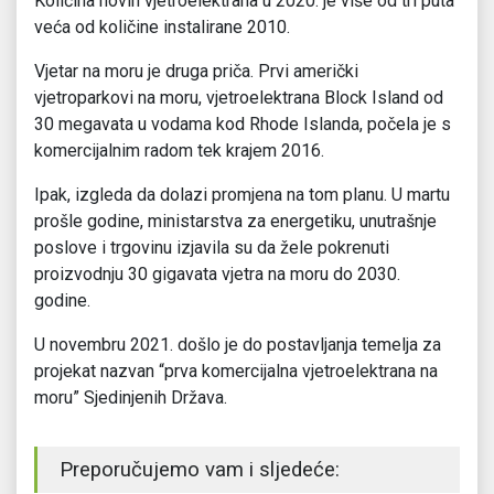
Količina novih vjetroelektrana u 2020. je više od tri puta
veća od količine instalirane 2010.
Vjetar na moru je druga priča. Prvi američki
vjetroparkovi na moru, vjetroelektrana Block Island od
30 megavata u vodama kod Rhode Islanda, počela je s
komercijalnim radom tek krajem 2016.
Ipak, izgleda da dolazi promjena na tom planu. U martu
prošle godine, ministarstva za energetiku, unutrašnje
poslove i trgovinu izjavila su da žele pokrenuti
proizvodnju 30 gigavata vjetra na moru do 2030.
godine.
U novembru 2021. došlo je do postavljanja temelja za
projekat nazvan “prva komercijalna vjetroelektrana na
moru” Sjedinjenih Država.
Preporučujemo vam i sljedeće: