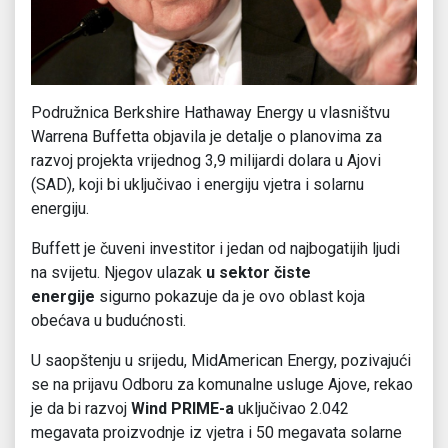
Podružnica Berkshire Hathaway Energy u vlasništvu
Warrena Buffetta objavila je detalje o planovima za
razvoj projekta vrijednog 3,9 milijardi dolara u Ajovi
(SAD), koji bi uključivao i energiju vjetra i solarnu
energiju.
Buffett je čuveni investitor i jedan od najbogatijih ljudi
na svijetu. Njegov ulazak
u sektor čiste
energije
sigurno pokazuje da je ovo oblast koja
obećava u budućnosti.
U saopštenju u srijedu, MidAmerican Energy, pozivajući
se na prijavu Odboru za komunalne usluge Ajove, rekao
je da bi razvoj
Wind PRIME-a
uključivao 2.042
megavata proizvodnje iz vjetra i 50 megavata solarne