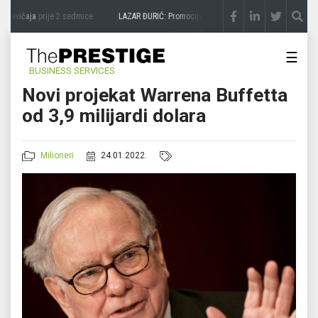
 zavičaja
prije 2 sedmice
LAZAR ĐURIĆ: Promocija potencijal pretvara u destinaciju
p
☰
BUSINESS SERVICES
Novi projekat Warrena Buffetta
od 3,9 milijardi dolara
Milioneri
24.01.2022.