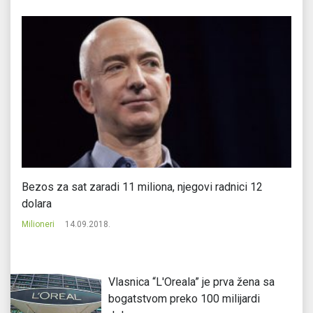
a
Bezos za sat zaradi 11 miliona, njegovi radnici 12
Ab
dolara
us
Milioneri
14.09.2018.
Mi
Vlasnica “L'Oreala” je prva žena sa
bogatstvom preko 100 milijardi