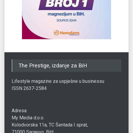
The Prestige, izdanje za BiH
Lifestyle magazine za uspješne u businessu
ISSN 2637-2584
Adresa:
My Media d.o.o.
Kolodvorska 11a, TC Šentada I sprat,
71000 Sarajevo, BiH