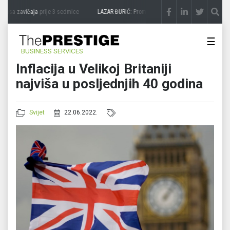
kusa zavičaja
prije 3 sedmice
LAZAR ĐURIĆ: Promocija potencijal pretvara u destina
☰
BUSINESS SERVICES
Inflacija u Velikoj Britaniji
najviša u posljednjih 40 godina
Svijet
22.06.2022.