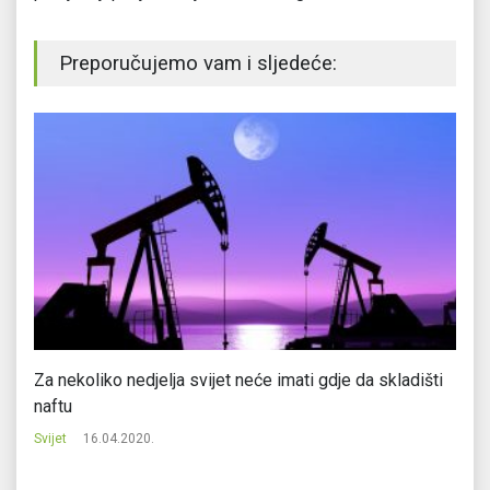
Preporučujemo vam i sljedeće:
Za nekoliko nedjelja svijet neće imati gdje da skladišti
Es
naftu
Svi
Svijet
16.04.2020.