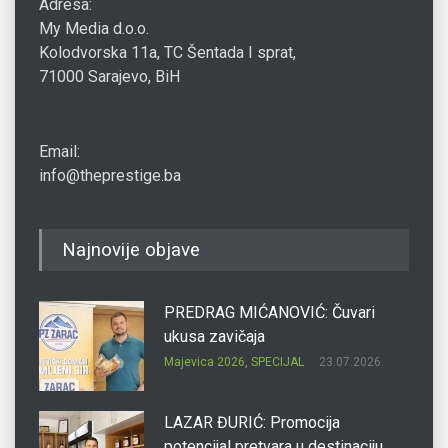
Adresa:
My Media d.o.o.
Kolodvorska 11a, TC Šentada I sprat,
71000 Sarajevo, BiH
Email:
info@theprestige.ba
Najnovije objave
PREDRAG MIĆANOVIĆ: Čuvari
ukusa zavičaja
Majevica 2026
,
SPECIJAL
23.07.2026.
LAZAR ĐURIĆ: Promocija
potencijal pretvara u destinaciju