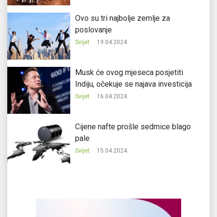
Ovo su tri najbolje zemlje za
poslovanje
Svijet
19.04.2024.
Musk će ovog mjeseca posjetiti
Indiju, očekuje se najava investicija
Svijet
16.04.2024.
Cijene nafte prošle sedmice blago
pale
Svijet
15.04.2024.