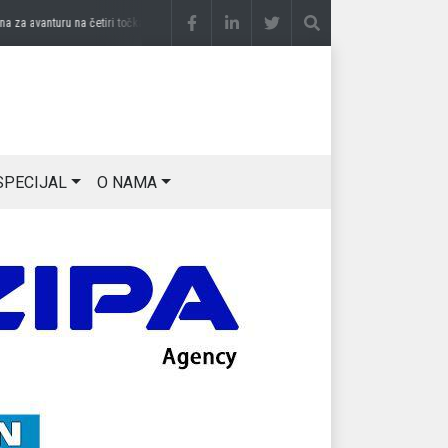
vanturu na četiri točka
prije 2 sedmice
DRAGAN OSTOJIĆ: Moj karakter je iskovan na
SPECIJAL
O NAMA