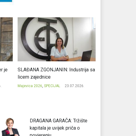
r je
SLAĐANA ZGONJANIN: Industrija sa
NIKOLA GAVRIĆ: L
licem zajednice
regionalni uspje
.
Majevica 2026
,
SPECIJAL
23.07.2026.
Majevica 2026
,
SPEC
DRAGANA GARAČA: Tržište
kapitala je uvijek priča o
povjerenju