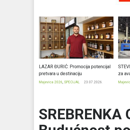
Ć: Čuvari ukusa
LAZAR ĐURIĆ: Promocija potencijal
STEVI
pretvara u destinaciju
za ava
23.07.2026.
Majevica 2026
,
SPECIJAL
23.07.2026.
Majevi
SREBRENKA G