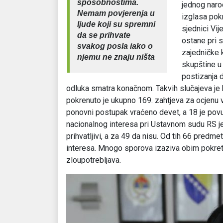
sposobnostima.
jednog naro
Nemam povjerenja u
izglasa pokr
ljude koji su spremni
sjednici Vij
da se prihvate
ostane pri 
svakog posla iako o
zajedničke 
njemu ne znaju ništa
skupštine u 
postizanja d
odluka smatra konačnom. Takvih slučajeva je 
pokrenuto je ukupno 169. zahtjeva za ocjenu v
ponovni postupak vraćeno devet, a 18 je povuč
nacionalnog interesa pri Ustavnom sudu RS j
prihvatljivi, a za 49 da nisu. Od tih 66 predm
interesa. Mnogo sporova izaziva obim pokretan
zloupotrebljava.