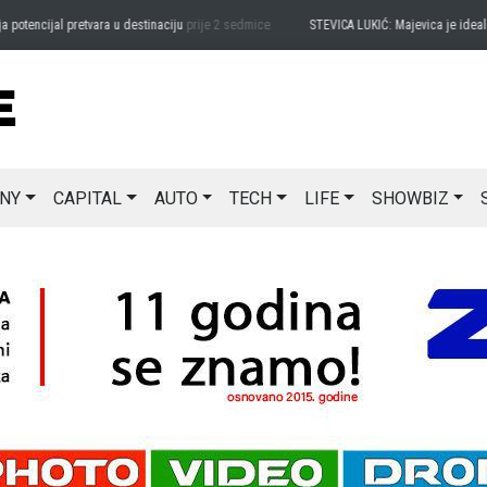
ijal pretvara u destinaciju
prije 2 sedmice
STEVICA LUKIĆ: Majevica je idealna za a
NY
CAPITAL
AUTO
TECH
LIFE
SHOWBIZ