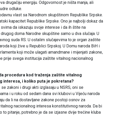
va drugačiju energiju. Odgovornost je ništa manja, ali
mudre odluke.
nodavnu vlast sa Narodnom skupštinom Republike Srpske.
ski kapacitet Republike Srpske. Ono je najbolji dokaz da
vima da iskazuju svoje interese i da ih štite na
ju drugog doma Narodne skupštine samo u dva slučaja. U
tavnog suda RS. U ostalim slučajevima to je organ zaštite
naroda koji žive u Republici Srpskoj. U Domu naroda BiH i
rlamenta koji može ulagati amandmane i mijenjati zakone,
je prije svega institucija zaštite vitalnog nacionalnog
da procedura kod traženja zaštite vitalnog
 interesa, i koliko puta je pokretana?
se zakoni i drugi akti izglasaju u NSRS, oni se
 nama i u roku od sedam dana svi klubovi u Vijeću naroda
aju da li na dostavljane zakone postoji osnov za
italnog nacionalnog interesa konstitutivnog naroda. Da bi
 to pitanje, potrebno je da se izjasne dvije trećine kluba