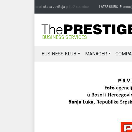
G MIĆANOVIĆ: Čuvari ukusa zavičaja
prije 2 sedmice
LAZAR ĐURIĆ: Promocija potenc
BUSINESS SERVICES
BUSINESS KLUB
MANAGER
COMPA