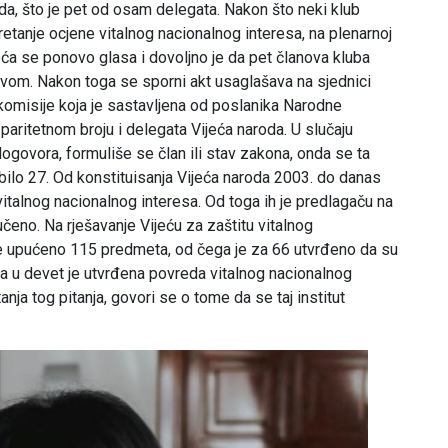
da, što je pet od osam delegata. Nakon što neki klub
etanje ocjene vitalnog nacionalnog interesa, na plenarnoj
eća se ponovo glasa i dovoljno je da pet članova kluba
svom. Nakon toga se sporni akt usaglašava na sjednici
komisije koja je sastavljena od poslanika Narodne
paritetnom broju i delegata Vijeća naroda. U slučaju
ogovora, formuliše se član ili stav zakona, onda se ta
bilo 27. Od konstituisanja Vijeća naroda 2003. do danas
italnog nacionalnog interesa. Od toga ih je predlagaču na
eno. Na rješavanje Vijeću za zaštitu vitalnog
e upućeno 115 predmeta, od čega je za 66 utvrđeno da su
eta u devet je utvrđena povreda vitalnog nacionalnog
ja tog pitanja, govori se o tome da se taj institut