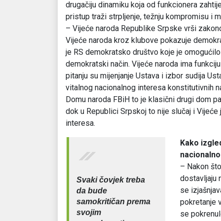
drugačiju dinamiku koja od funkcionera zahtije
pristup traži strpljenje, težnju kompromisu i 
– Vijeće naroda Republike Srpske vrši zako
Vijeće naroda kroz klubove pokazuje demokrat
je RS demokratsko društvo koje je omogućilo s
demokratski način. Vijeće naroda ima funkci
pitanju su mijenjanje Ustava i izbor sudija Us
vitalnog nacionalnog interesa konstitutivnih 
Domu naroda FBiH to je klasični drugi dom pa
dok u Republici Srpskoj to nije slučaj i Vijeće 
interesa.
Kako izgle
nacionalnog
– Nakon što 
dostavljaju
Svaki čovjek treba
se izjašnjav
da bude
samokritičan prema
pokretanje v
svojim
se pokrenulo