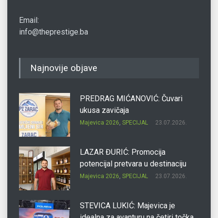
Email:
info@theprestige.ba
Najnovije objave
PREDRAG MIĆANOVIĆ: Čuvari
ukusa zavičaja
Majevica 2026
,
SPECIJAL
23.07.2026.
LAZAR ĐURIĆ: Promocija
potencijal pretvara u destinaciju
Majevica 2026
,
SPECIJAL
23.07.2026.
STEVICA LUKIĆ: Majevica je
idealna za avanturu na četiri točka