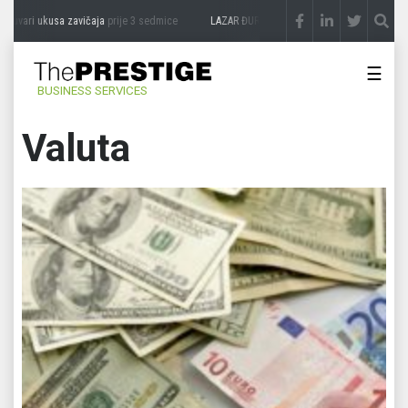
ri ukusa zavičaja
prije 3 sedmice
LAZAR ĐURIĆ: Promocija potencijal pretvara u des
☰
BUSINESS SERVICES
Valuta