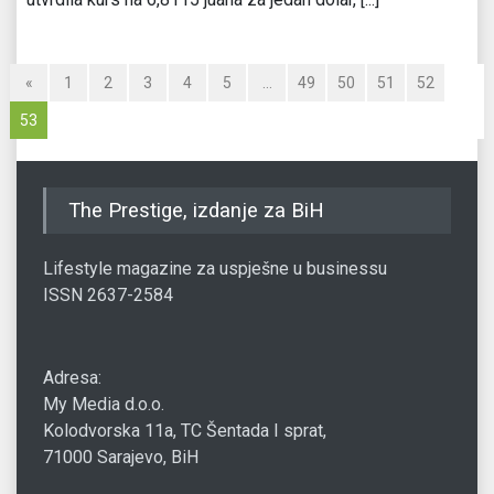
«
1
2
3
4
5
…
49
50
51
52
53
The Prestige, izdanje za BiH
Lifestyle magazine za uspješne u businessu
ISSN 2637-2584
Adresa:
My Media d.o.o.
Kolodvorska 11a, TC Šentada I sprat,
71000 Sarajevo, BiH