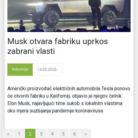
Musk otvara fabriku uprkos
zabrani vlasti
Industrija
14.05.2020.
Američki proizvođač električnih automobila Tesla ponovo
će otvoriti fabriku u Kaliforniji, objavio je njegov čelnik
Elon Musk, najavljujući time sukob s lokalnim vlastima
oko mjera suzbijanja pandemije koronavirusa.
«
1
2
3
4
5
6
»