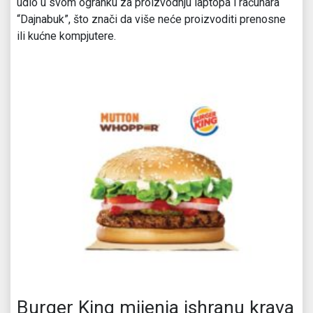
udio u svom ogranku za proizvodnju laptopa i računara
“Dajnabuk”, što znači da više neće proizvoditi prenosne
ili kućne kompjutere.
Burger King mijenja ishranu krava