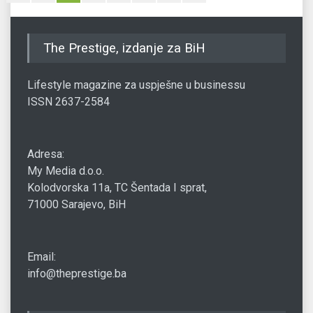
The Prestige, izdanje za BiH
Lifestyle magazine za uspješne u businessu
ISSN 2637-2584
Adresa:
My Media d.o.o.
Kolodvorska 11a, TC Šentada I sprat,
71000 Sarajevo, BiH
Email:
info@theprestige.ba