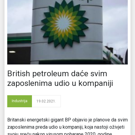
British petroleum daće svim
zaposlenima udio u kompaniji
Industrija
19.02.2021.
Britanski energetski gigant BP objavio je planove da svim
zaposlenima preda udio u kompaniji, koja nastoji oživjeti
svoju sreću nakon virusom poharane 2020. godine.