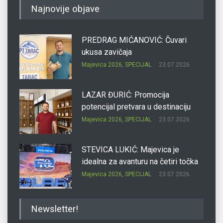
Najnovije objave
PREDRAG MIĆANOVIĆ: Čuvari
ukusa zavičaja
Majevica 2026
,
SPECIJAL
23.07.2026.
LAZAR ĐURIĆ: Promocija
potencijal pretvara u destinaciju
Majevica 2026
,
SPECIJAL
23.07.2026.
STEVICA LUKIĆ: Majevica je
idealna za avanturu na četiri točka
Majevica 2026
,
SPECIJAL
23.07.2026.
DRAGAN OSTOJIĆ: Moj karakter je
Newsletter!
iskovan na Majevici