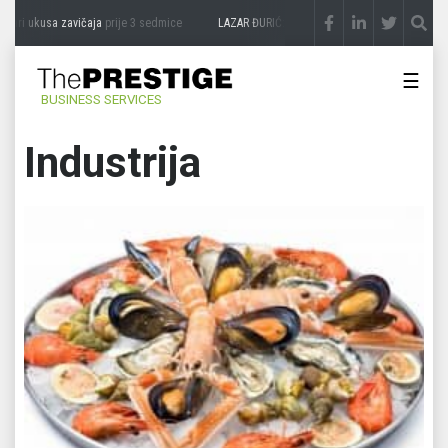
usa zavičaja
prije 3 sedmice
LAZAR ĐURIĆ: Promocija potencijal pretvara u destinac
☰
BUSINESS SERVICES
Industrija