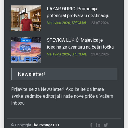
LAZAR ĐURIĆ: Promocija
potencijal pretvara u destinaciju
Majevica 2026
,
SPECIJAL
23.07.2026.
STEVICA LUKIĆ: Majevica je
idealna za avanturu na četiri točka
Majevica 2026
,
SPECIJAL
23.07.2026.
DRAGAN OSTOJIĆ: Moj karakter je
Newsletter!
iskovan na Majevici
Majevica 2026
,
SPECIJAL
23.07.2026.
Prijavite se za Newsletter! Ako želite da imate
svake sedmice editorijal i naše nove priče u Vašem
Inboxu.
SLAĐANA ZGONJANIN: Industrija
sa licem zajednice
Majevica 2026
,
SPECIJAL
23.07.2026.
© Copyright
The Prestige BiH