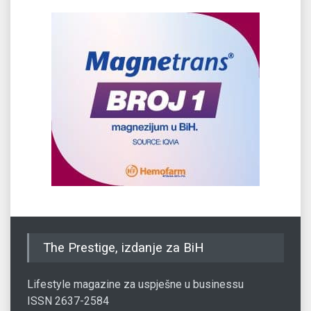
The Prestige, izdanje za BiH
Lifestyle magazine za uspješne u businessu
ISSN 2637-2584