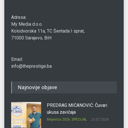
Adresa:
My Media d.o.o.
Kolodvorska 11a, TC Šentada I sprat,
71000 Sarajevo, BiH
Email:
info@theprestige.ba
Najnovije objave
PREDRAG MIĆANOVIĆ: Čuvari
ukusa zavičaja
Majevica 2026
,
SPECIJAL
23.07.2026.