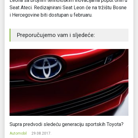
Leona sa brojnim tehnološkim inovacijama poput onih u
Seat Ateci. Redizajnirani Seat Leon će na tržištu Bosne
i Hercegovine biti dostupan u februaru.
Preporučujemo vam i sljedeće:
Supra predvodi sledeću generaciju sportskih Toyota?
Ik
Automobil
29.08.2017.
Au