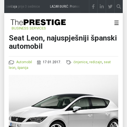
a zavičaja
prije 3 sedmice
LAZAR ĐURIĆ: Promocija potencijal pretvara u destinacij
☰
BUSINESS SERVICES
Seat Leon, najuspješniji španski
automobil
Automobil
17.01.2017.
činjenice
,
redizajn
,
seat
leon
,
španija