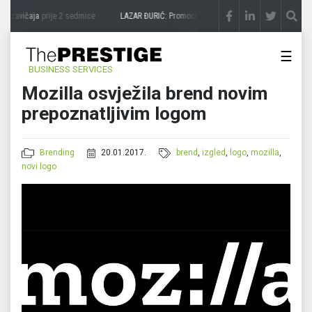
a zavičaja
prije 2 sedmice
LAZAR ĐURIĆ: Promocija potencijal pretvara u destinaciju
☰
BUSINESS SERVICES
Mozilla osvježila brend novim
prepoznatljivim logom
Brending
20.01.2017.
brend
,
izgled
,
logo
,
mozilla
,
novi logo