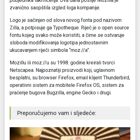
pobjednika takmičenja. Dva dana poslije Mozilla je
zvanično saopštila izgled loga kompanije.
Logo je sačinjen od slova novog fonta pod nazivom
Zilla, a potpisuje ga Typotheque. Riječ je o open source
fontu kojeg svako može koristiti, a čime se ostvaruje
sloboda modifikovanja logotipa jednostavnim
ukucavanjem riječi simbola “moz://a”.
Mozillu ili moz://u su 1998. godine kreirali tvorci
Netscapea. Najpoznatiji proizvodi koji, uglavnom
besplatni, su browser Firefox, email klijent Thunderbird,
operativni sistem za mobitele Firefox OS, sistem za
praćenje bugova Bugzilla, engine Gecko i drugi.
Preporučujemo vam i sljedeće: