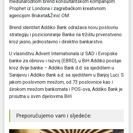
međunarodnom brend konsultantskom kompanijom
Prophet iz Londona i zagrebačkom kreativnom
agencijom Bruketa&Žinić OM.
Brend identitet Addiko Bank odražava novu poslovnu
strategiju i pozicioniranje Banke na tržištu prvenstveno
kroz jasno, jednostavno i direktno bankarstvo.
U vlasništvu Advent Internationala iz SAD i Evropske
banke za obnovu i razvoj (EBRD), u BiH Addiko posluje
kroz dvije banke – Addiko Bank d.d. sa sjedištem u
Sarajevu i Addiko Bank a.d. sa sjedištem u Banjoj Luci. S
jakom poslovnom mrežom, od 73 poslovnice kao i
širokom mrežom bankomata i POS-ova, Addiko Bank je
prisutna u svim dijelovima BiH.
Preporučujemo vam i sljedeće: