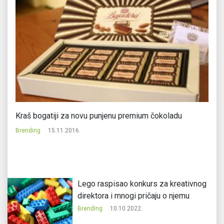
t
Kraš bogatiji za novu punjenu premium čokoladu
Sb
Brending
15.11.2016.
Br
Lego raspisao konkurs za kreativnog
direktora i mnogi pričaju o njemu
Brending
10.10.2022.