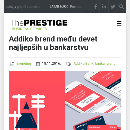
 zavičaja
prije 3 sedmice
LAZAR ĐURIĆ: Promocija potencijal pretvara u destinaciju
☰
BUSINESS SERVICES
Addiko brend među devet
najljepših u bankarstvu
Brending
18.11.2016.
Addiko Bank
,
banka
,
brend