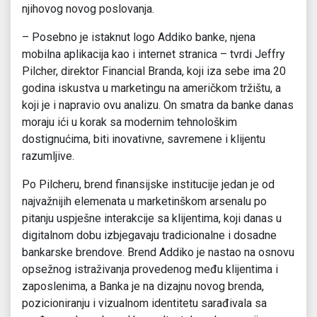
njihovog novog poslovanja.
– Posebno je istaknut logo Addiko banke, njena
mobilna aplikacija kao i internet stranica – tvrdi Jeffry
Pilcher, direktor Financial Branda, koji iza sebe ima 20
godina iskustva u marketingu na američkom tržištu, a
koji je i napravio ovu analizu. On smatra da banke danas
moraju ići u korak sa modernim tehnološkim
dostignućima, biti inovativne, savremene i klijentu
razumljive.
Po Pilcheru, brend finansijske institucije jedan je od
najvažnijih elemenata u marketinškom arsenalu po
pitanju uspješne interakcije sa klijentima, koji danas u
digitalnom dobu izbjegavaju tradicionalne i dosadne
bankarske brendove. Brend Addiko je nastao na osnovu
opsežnog istraživanja provedenog među klijentima i
zaposlenima, a Banka je na dizajnu novog brenda,
pozicioniranju i vizualnom identitetu sarađivala sa