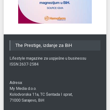
The Prestige, izdanje za BiH
Lifestyle magazine za uspješne u businessu
ISSN 2637-2584
Adresa:
My Media d.o.o.
Kolodvorska 11a, TC Šentada I sprat,
71000 Sarajevo, BiH