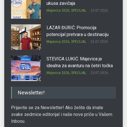
ukusa zavičaja
Majevica 2026
,
SPECIJAL
23.07.2026.
LAZAR ĐURIĆ: Promocija
potencijal pretvara u destinaciju
Majevica 2026
,
SPECIJAL
23.07.2026.
STEVICA LUKIĆ: Majevica je
idealna za avanturu na četiri točka
Majevica 2026
,
SPECIJAL
23.07.2026.
DRAGAN OSTOJIĆ: Moj karakter je
Newsletter!
iskovan na Majevici
Majevica 2026
,
SPECIJAL
23.07.2026.
Prijavite se za Newsletter! Ako želite da imate
svake sedmice editorijal i naše nove priče u Vašem
Inboxu.
SLAĐANA ZGONJANIN: Industrija