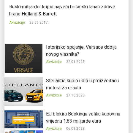
Ruski milijarder kupio najveći britanski lanac zdrave
Pe
hrane Holland & Barrett
Ak
Akvizicije
26.06.2017.
Istorijsko spajanje: Versace dobija
novog vlasnika?
Akvizicije
22.01.2025.
Stellantis kupio udio u proizvođaču
motora za e-auta
Akvizicije
27.10.2023.
EU blokira Bookingu veliku kupovinu
vrijednu 1,63 milijarde eura
Akvizicije
06.09.2023.