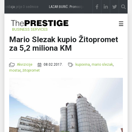
zavičaja
prije 3 sedmice
LAZAR ĐURIĆ: Promocija potencijal pretvara u destinaciju
p
☰
BUSINESS SERVICES
Mario Slezak kupio Žitopromet
za 5,2 miliona KM
Akvizicije
08.02.2017.
kupovina
,
mario slezak
,
mostar
,
žitopromet