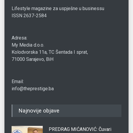
Lifestyle magazine za uspješne u businessu
ISSN 2637-2584
Adresa:
My Media d.o.o.
Kolodvorska 11a, TC Šentada I sprat,
71000 Sarajevo, BiH
Email:
info@theprestige.ba
Najnovije objave
PREDRAG MIĆANOVIĆ: Čuvari