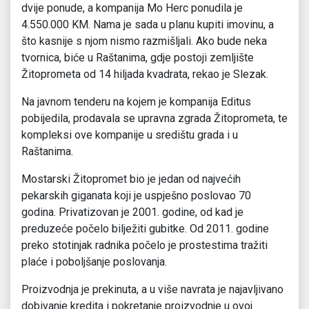
dvije ponude, a kompanija Mo Herc ponudila je
4.550.000 KM. Nama je sada u planu kupiti imovinu, a
što kasnije s njom nismo razmišljali. Ako bude neka
tvornica, biće u Raštanima, gdje postoji zemljište
Žitoprometa od 14 hiljada kvadrata, rekao je Slezak.
Na javnom tenderu na kojem je kompanija Editus
pobijedila, prodavala se upravna zgrada Žitoprometa, te
kompleksi ove kompanije u središtu grada i u
Raštanima.
Mostarski Žitopromet bio je jedan od najvećih
pekarskih giganata koji je uspješno poslovao 70
godina. Privatizovan je 2001. godine, od kad je
preduzeće počelo bilježiti gubitke. Od 2011. godine
preko stotinjak radnika počelo je prostestima tražiti
plaće i poboljšanje poslovanja.
Proizvodnja je prekinuta, a u više navrata je najavljivano
dobivanje kredita i pokretanje proizvodnje u ovoj