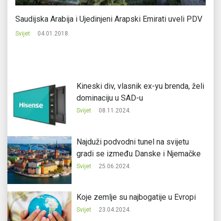
je
Saudijska Arabija i Ujedinjeni Arapski Emirati uveli PDV
Tr
Svijet
04.01.2018.
Svi
Kineski div, vlasnik ex-yu brenda, želi
dominaciju u SAD-u
Svijet
08.11.2024.
Najduži podvodni tunel na svijetu
gradi se između Danske i Njemačke
Svijet
25.06.2024.
Koje zemlje su najbogatije u Evropi
Svijet
23.04.2024.