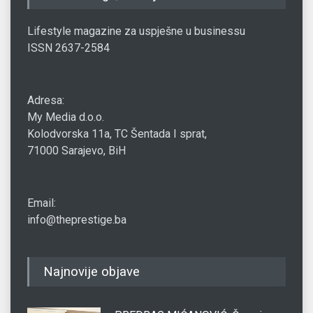
Lifestyle magazine za uspješne u businessu
ISSN 2637-2584
Adresa:
My Media d.o.o.
Kolodvorska 11a, TC Šentada I sprat,
71000 Sarajevo, BiH
Email:
info@theprestige.ba
Najnovije objave