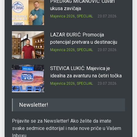
PREDRAG MIĆANOVIĆ: Čuvari
ukusa zavičaja
Majevica 2026
,
SPECIJAL
23.07.2026.
LAZAR ĐURIĆ: Promocija
potencijal pretvara u destinaciju
Majevica 2026
,
SPECIJAL
23.07.2026.
STEVICA LUKIĆ: Majevica je
idealna za avanturu na četiri točka
Majevica 2026
,
SPECIJAL
23.07.2026.
DRAGAN OSTOJIĆ: Moj karakter je
Newsletter!
iskovan na Majevici
Majevica 2026
,
SPECIJAL
23.07.2026.
Prijavite se za Newsletter! Ako želite da imate
svake sedmice editorijal i naše nove priče u Vašem
Inboxu.
SLAĐANA ZGONJANIN: Industrija