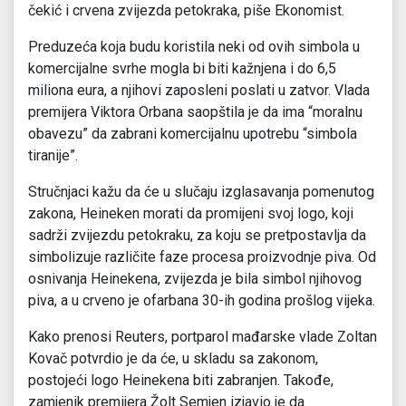
čekić i crvena zvijezda petokraka, piše Ekonomist.
Preduzeća koja budu koristila neki od ovih simbola u
komercijalne svrhe mogla bi biti kažnjena i do 6,5
miliona eura, a njihovi zaposleni poslati u zatvor. Vlada
premijera Viktora Orbana saopštila je da ima “moralnu
obavezu” da zabrani komercijalnu upotrebu “simbola
tiranije”.
Stručnjaci kažu da će u slučaju izglasavanja pomenutog
zakona, Heineken morati da promijeni svoj logo, koji
sadrži zvijezdu petokraku, za koju se pretpostavlja da
simbolizuje različite faze procesa proizvodnje piva. Od
osnivanja Heinekena, zvijezda je bila simbol njihovog
piva, a u crveno je ofarbana 30-ih godina prošlog vijeka.
Kako prenosi Reuters, portparol mađarske vlade Zoltan
Kovač potvrdio je da će, u skladu sa zakonom,
postojeći logo Heinekena biti zabranjen. Takođe,
zamjenik premijera Žolt Semjen izjavio je da