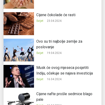
Cijene čokolade će rasti
Svijet
23.04.2024.
Ovo su tri najbolje zemlje za
poslovanje
Svijet
19.04.2024.
Musk će ovog mjeseca posjetiti
Indiju, očekuje se najava investicija
Svijet
16.04.2024.
Cijene nafte prošle sedmice blago
pale