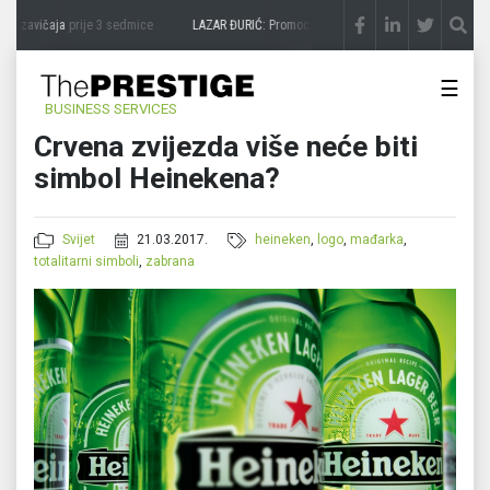
a zavičaja
prije 3 sedmice
LAZAR ĐURIĆ: Promocija potencijal pretvara u destinacij
☰
BUSINESS SERVICES
Crvena zvijezda više neće biti
simbol Heinekena?
Svijet
21.03.2017.
heineken
,
logo
,
mađarka
,
totalitarni simboli
,
zabrana