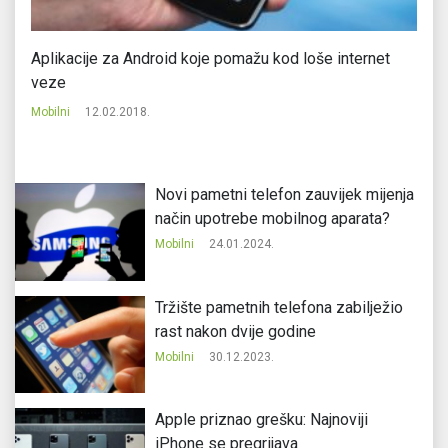
ti
Aplikacije za Android koje pomažu kod loše internet
Ko
veze
Mo
Mobilni
12.02.2018.
Novi pametni telefon zauvijek mijenja
način upotrebe mobilnog aparata?
Mobilni
24.01.2024.
Tržište pametnih telefona zabilježio
rast nakon dvije godine
Mobilni
30.12.2023.
Apple priznao grešku: Najnoviji
iPhone se pregrijava