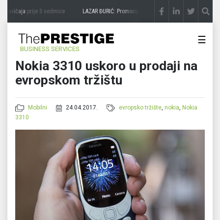
 zavičaja
prije 3 sedmice
LAZAR ĐURIĆ: Promocija potencijal pretvara u destinaciju
p
☰
BUSINESS SERVICES
Nokia 3310 uskoro u prodaji na
evropskom tržištu
Mobilni
24.04.2017.
evropsko tržište
,
nokia
,
Nokia
3310