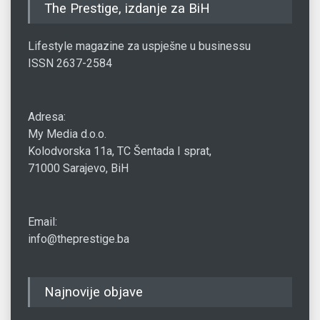
The Prestige, izdanje za BiH
Lifestyle magazine za uspješne u businessu
ISSN 2637-2584
Adresa:
My Media d.o.o.
Kolodvorska 11a, TC Šentada I sprat,
71000 Sarajevo, BiH
Email:
info@theprestige.ba
Najnovije objave