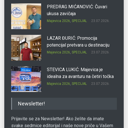
PREDRAG MIĆANOVIĆ: Čuvari
ukusa zavičaja
Majevica 2026
,
SPECIJAL
23.07.2026.
LAZAR ĐURIĆ: Promocija
potencijal pretvara u destinaciju
Majevica 2026
,
SPECIJAL
23.07.2026.
STEVICA LUKIĆ: Majevica je
idealna za avanturu na četiri točka
Majevica 2026
,
SPECIJAL
23.07.2026.
DRAGAN OSTOJIĆ: Moj karakter je
Newsletter!
iskovan na Majevici
Majevica 2026
,
SPECIJAL
23.07.2026.
Prijavite se za Newsletter! Ako želite da imate
svake sedmice editorijal i naše nove priče u Vašem